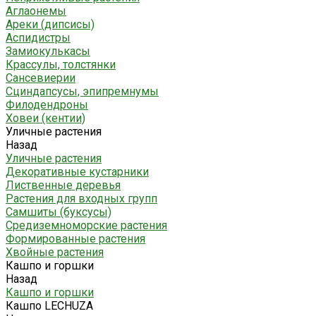
Аглаонемы
Ареки (дипсисы)
Аспидистры
Замиокулькасы
Крассулы, толстянки
Сансевиерии
Сциндапсусы, эпипремнумы
Филодендроны
Ховеи (кентии)
Уличные растения
Назад
Уличные растения
Декоративные кустарники
Лиственные деревья
Растения для входных групп
Самшиты (буксусы)
Средиземноморские растения
Формированные растения
Хвойные растения
Кашпо и горшки
Назад
Кашпо и горшки
Кашпо LECHUZA