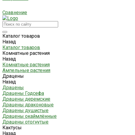
Сравнение
Каталог товаров
Назад
Каталог товаров
Комнатные растения
Назад
Комнатные растения
Ампельные растения
Драцены
Назад
Драцены
Драцены Годсефа
Драцены деремские
Драцены драконовые
Драцены душистые
Драцены окаймлённые
Драцены отогнутые
Кактусы
Назад