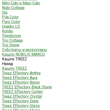
Mini-Cubi и Maxi-Cubi
Nido Cottage
Ojo
Pila Color
Puro Color
Quadro LS
Rondo
Trendcover
Trio Cottage
Trio Stone
Субстраты и аксессуары
Кашпо NOBILIS MARCO
Кашпо TREEZ
Назад
Кашпо TREEZ
Treez Effectory Anthra
Treez Effectory Aura
Treez Effectory Beton
TREEZ Effectory Black Stone
TREEZ Effectory Corten
Treez Effectory Crystal
Treez Effectory Dune
Treez Effectory Gloss