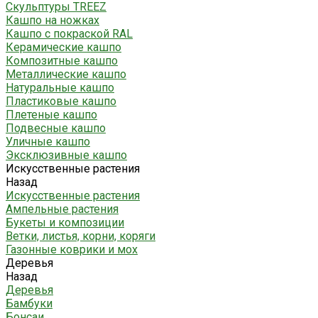
Скульптуры TREEZ
Кашпо на ножках
Кашпо с покраской RAL
Керамические кашпо
Композитные кашпо
Металлические кашпо
Натуральные кашпо
Пластиковые кашпо
Плетеные кашпо
Подвесные кашпо
Уличные кашпо
Эксклюзивные кашпо
Искусственные растения
Назад
Искусственные растения
Ампельные растения
Букеты и композиции
Ветки, листья, корни, коряги
Газонные коврики и мох
Деревья
Назад
Деревья
Бамбуки
Бонсаи