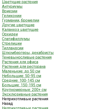
Цветущие растения
Антуриумы
Вриезии
Геликонии
Гузмании, бромелии
Другие цветущие
Каланхоэ цветущие
Орхидеи
Спатифиллумы
Стрелиции
Тилландсии
Шлюмбергеры, декабристы
Теневыносливые растения
Растения для офиса
Растения для ресторана
Маленькие: до 50 см
Небольшие: 50-95 см
Средние: 100-145 см
Большие: 150-195 см
Крупномерные: 200+ см
Эксклюзивные растения
Неприхотливые растения
Назад
Неприхотливые растения