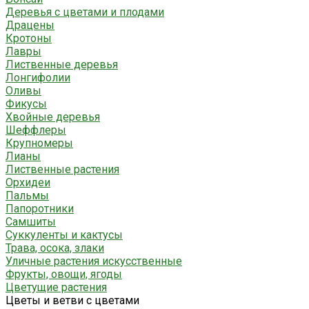
Деревья с цветами и плодами
Драцены
Кротоны
Лавры
Лиственные деревья
Лонгифолии
Оливы
Фикусы
Хвойные деревья
Шеффлеры
Крупномеры
Лианы
Лиственные растения
Орхидеи
Пальмы
Папоротники
Самшиты
Суккуленты и кактусы
Трава, осока, злаки
Уличные растения искусственные
Фрукты, овощи, ягоды
Цветущие растения
Цветы и ветви с цветами