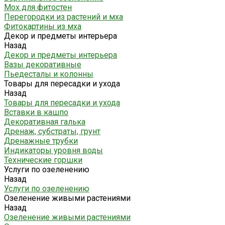
Мох для фитостен
Перегородки из растений и мха
Фитокартины из мха
Декор и предметы интерьера
Назад
Декор и предметы интерьера
Вазы декоративные
Пьедесталы и колонны
Товары для пересадки и ухода
Назад
Товары для пересадки и ухода
Вставки в кашпо
Декоративная галька
Дренаж, субстраты, грунт
Дренажные трубки
Индикаторы уровня воды
Технические горшки
Услуги по озеленению
Назад
Услуги по озеленению
Озеленение живыми растениями
Назад
Озеленение живыми растениями