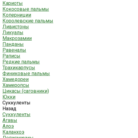
Кариоты
Кокосовые пальмы
Коперниции
Королевские пальмы
Ливистоны
Ликуалы
Макрозамии
Панданы
Равеналы
Раписы
Редкие пальмы
Трахикарпусы
Финиковые пальмы
Хамедореи
Хамеропсы
Цикасы (саговники)
Юкки
Суккуленты
Назад
Суккуленты
Агавы
Алоэ
Каланхоэ
Леписмиумы