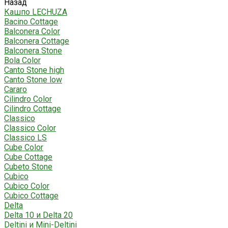
Назад
Кашпо LECHUZA
Bacino Cottage
Balconera Color
Balconera Cottage
Balconera Stone
Bola Color
Canto Stone high
Canto Stone low
Cararo
Cilindro Color
Cilindro Cottage
Classico
Classico Color
Classico LS
Cube Color
Cube Cottage
Cubeto Stone
Cubico
Cubico Color
Cubico Cottage
Delta
Delta 10 и Delta 20
Deltini и Mini-Deltini