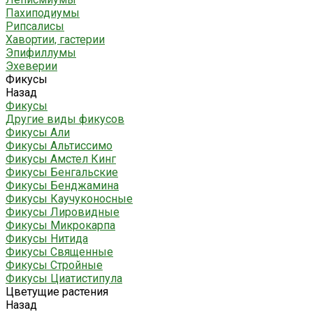
Пахиподиумы
Рипсалисы
Хавортии, гастерии
Эпифиллумы
Эхеверии
Фикусы
Назад
Фикусы
Другие виды фикусов
Фикусы Али
Фикусы Альтиссимо
Фикусы Амстел Кинг
Фикусы Бенгальские
Фикусы Бенджамина
Фикусы Каучуконосные
Фикусы Лировидные
Фикусы Микрокарпа
Фикусы Нитида
Фикусы Священные
Фикусы Стройные
Фикусы Циатистипула
Цветущие растения
Назад