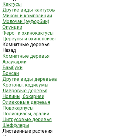
Кактусы
Другие виды кактусов
Миксы и композиции
Молочаи (эуфорбии)
Опунции
Феро- и эхинокактусы
Цереусы и эхинопсисы
Комнатные деревья
Назад
Комнатные деревья
Араукарии
Бамбуки
Бонсаи
Другие виды деревьев
Кротоны, кодиеумы
Лавровые деревья
Нолины, бокарнеи
Оливковые деревья
Подокарпусы
Полисциасы, аралии
Цитрусовые деревья
Шеффлеры
Лиственные растения