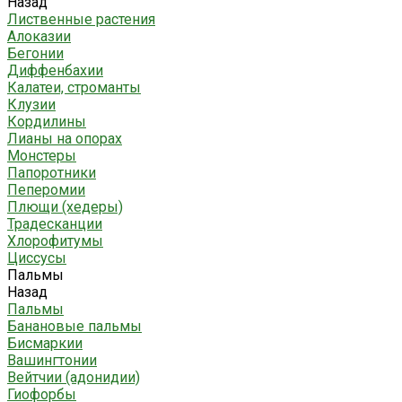
Назад
Лиственные растения
Алоказии
Бегонии
Диффенбахии
Калатеи, строманты
Клузии
Кордилины
Лианы на опорах
Монстеры
Папоротники
Пеперомии
Плющи (хедеры)
Традесканции
Хлорофитумы
Циссусы
Пальмы
Назад
Пальмы
Банановые пальмы
Бисмаркии
Вашингтонии
Вейтчии (адонидии)
Гиофорбы