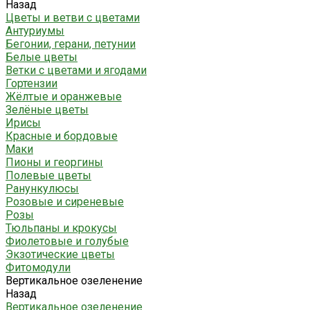
Назад
Цветы и ветви с цветами
Антуриумы
Бегонии, герани, петунии
Белые цветы
Ветки с цветами и ягодами
Гортензии
Жёлтые и оранжевые
Зелёные цветы
Ирисы
Красные и бордовые
Маки
Пионы и георгины
Полевые цветы
Ранункулюсы
Розовые и сиреневые
Розы
Тюльпаны и крокусы
Фиолетовые и голубые
Экзотические цветы
Фитомодули
Вертикальное озеленение
Назад
Вертикальное озеленение