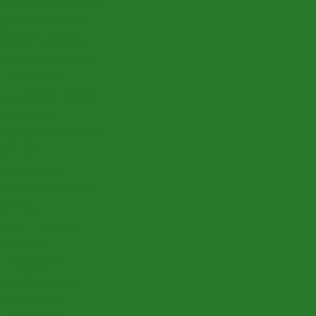
Другие виды деревьев
Кротоны, кодиеумы
Лавровые деревья
Нолины, бокарнеи
Оливковые деревья
Подокарпусы
Полисциасы, аралии
Цитрусовые деревья
Шеффлеры
Лиственные растения
Алоказии
Бегонии
Диффенбахии
Калатеи, строманты
Клузии
Кордилины
Лианы на опорах
Монстеры
Папоротники
Пеперомии
Плющи (хедеры)
Традесканции
Хлорофитумы