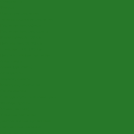
Суккуленты
Фикусы
Цветущие растения
Теневыносливые растения
Растения для офиса
Растения для ресторана
Маленькие: до 50 см
Небольшие: 50-95 см
Средние: 100-145 см
Неприхотливые растения
Аглаонемы
Ареки (дипсисы)
Аспидистры
Замиокулькасы
Крассулы, толстянки
Сансевиерии
Сциндапсусы, эпипремнумы
Филодендроны
Ховеи (кентии)
Уличные растения
Декоративные кустарники
Лиственные деревья
Растения для входных групп