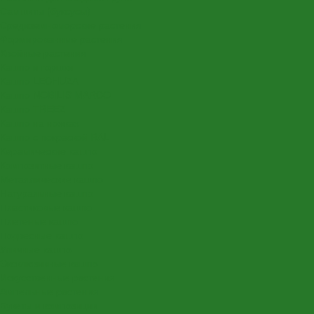
Самшиты (буксусы)
Средиземноморские растения
Формированные растения
Хвойные растения
Кашпо и горшки
Кашпо LECHUZA
Кашпо NOBILIS MARCO
Кашпо TREEZ
Кашпо на ножках
Кашпо с покраской RAL
Керамические кашпо
Композитные кашпо
Металлические кашпо
Натуральные кашпо
Пластиковые кашпо
Плетеные кашпо
Подвесные кашпо
Уличные кашпо
Эксклюзивные кашпо
Искусственные растения
Ампельные растения
Букеты и композиции