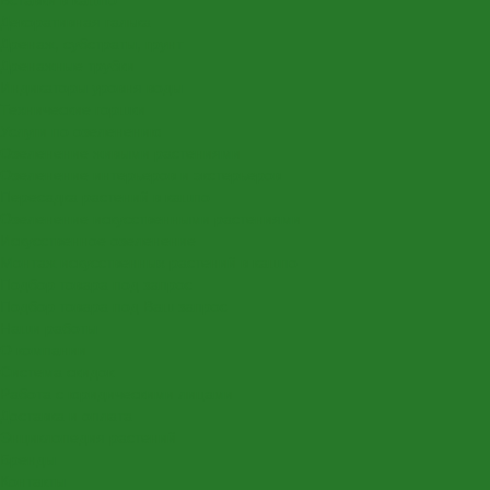
Декоративная галька
Дренаж, субстраты, грунт
Дренажные трубки
Индикаторы уровня воды
Технические горшки
Услуги по озеленению
Озеленение живыми растениями
Озеленение интерьеров и экстерьеров
Пересадка растений в кашпо
Озеленение искусственными растениями
Искусственное озеленение
Монтаж искусственных растений в кашпо
Подбор товара под запрос
Подбор товара под Ваш запрос
Наши работы
О компании
Система скидок
Работа с юридическими лицами
Доставка и оплата
Энциклопедия растений
Бренды
Контакты