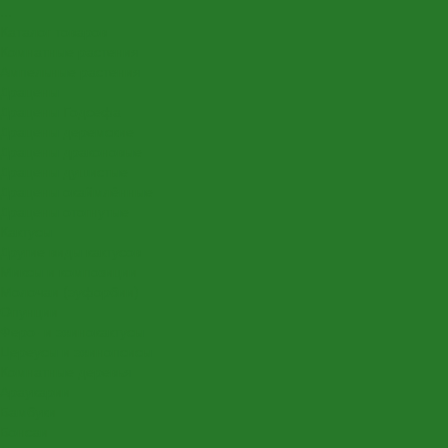
...
Каталог товаров
Комнатные растения
Ампельные растения
Драцены
Драцены Годсефа
Драцены деремские
Драцены драконовые
Драцены душистые
Драцены окаймлённые
Драцены отогнутые
Кактусы
Другие виды кактусов
Миксы и композиции
Молочаи (эуфорбии)
Опунции
Феро- и эхинокактусы
Цереусы и эхинопсисы
Комнатные деревья
Араукарии
Бамбуки
Бонсаи