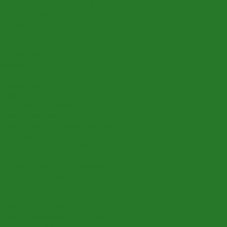
Ветки, листья, корни, коряги
Газонные коврики и мох
Деревья
Крупномеры
Лианы
Лиственные растения
Орхидеи
Пальмы
Папоротники
Самшиты
Суккуленты и кактусы
Трава, осока, злаки
Уличные растения искусственные
Фитомодули
Вертикальное озеленение
Мох для фитостен
Перегородки из растений и мха
Фитокартины из мха
Декор и предметы интерьера
Вазы декоративные
Пьедесталы и колонны
Товары для пересадки и ухода
Вставки в кашпо