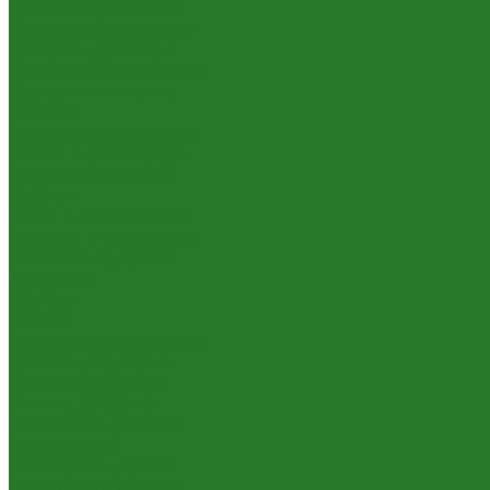
Драцены деремские
Драцены драконовые
Драцены душистые
Драцены окаймлённые
Драцены отогнутые
Кактусы
Другие виды кактусов
Миксы и композиции
Молочаи (эуфорбии)
Опунции
Феро- и эхинокактусы
Цереусы и эхинопсисы
Комнатные деревья
Араукарии
Бамбуки
Бонсаи
Другие виды деревьев
Кротоны, кодиеумы
Лавровые деревья
Нолины, бокарнеи
Оливковые деревья
Подокарпусы
Полисциасы, аралии
Цитрусовые деревья