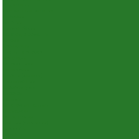
Шеффлеры
Лиственные растения
Алоказии
Бегонии
Диффенбахии
Калатеи, строманты
Клузии
Кордилины
Лианы на опорах
Монстеры
Папоротники
Пеперомии
Плющи (хедеры)
Традесканции
Хлорофитумы
Циссусы
Пальмы
Банановые пальмы
Бисмаркии
Вашингтонии
Вейтчии (адонидии)
Гиофорбы
Кариоты