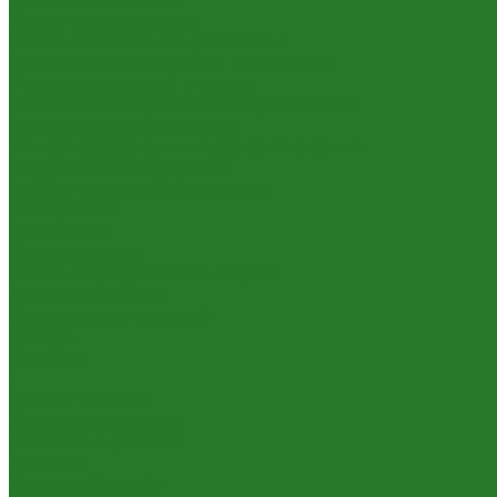
Услуги по озеленению
Озеленение живыми растениями
Озеленение интерьеров и экстерьеров
Пересадка растений в кашпо
Озеленение искусственными растениями
Искусственное озеленение
Монтаж искусственных растений в кашпо
Подбор товара под запрос
Подбор товара под Ваш запрос
Наши работы
О компании
Система скидок
Работа с юридическими лицами
Доставка и оплата
Энциклопедия растений
Бренды
Контакты
...
Каталог товаров
Комнатные растения
Ампельные растения
Драцены
Драцены Годсефа