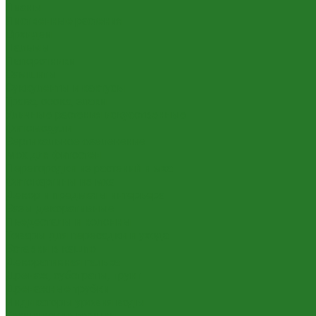
Лианы
Лиственные растения
Орхидеи
Пальмы
Папоротники
Самшиты
Суккуленты и кактусы
Трава, осока, злаки
Уличные растения искусственные
Фитомодули
Вертикальное озеленение
Мох для фитостен
Перегородки из растений и мха
Фитокартины из мха
Декор и предметы интерьера
Вазы декоративные
Пьедесталы и колонны
Товары для пересадки и ухода
Вставки в кашпо
Декоративная галька
Дренаж, субстраты, грунт
Дренажные трубки
Индикаторы уровня воды
Технические горшки