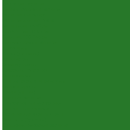
Цветущие растения
Теневыносливые растения
Растения для офиса
Растения для ресторана
Маленькие: до 50 см
Небольшие: 50-95 см
Средние: 100-145 см
Неприхотливые растения
Аглаонемы
Ареки (дипсисы)
Аспидистры
Замиокулькасы
Крассулы, толстянки
Сансевиерии
Сциндапсусы, эпипремнумы
Филодендроны
Ховеи (кентии)
Уличные растения
Декоративные кустарники
Лиственные деревья
Растения для входных групп
Самшиты (буксусы)
Средиземноморские растения