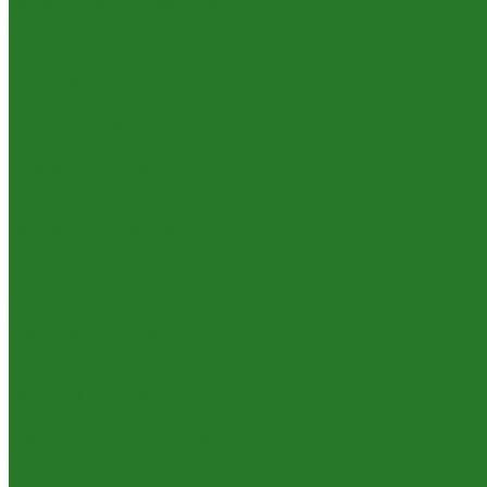
Формированные растения
Хвойные растения
Кашпо и горшки
Кашпо LECHUZA
Кашпо NOBILIS MARCO
Кашпо TREEZ
Кашпо на ножках
Кашпо с покраской RAL
Керамические кашпо
Композитные кашпо
Металлические кашпо
Натуральные кашпо
Пластиковые кашпо
Плетеные кашпо
Подвесные кашпо
Уличные кашпо
Эксклюзивные кашпо
Искусственные растения
Ампельные растения
Букеты и композиции
Ветки, листья, корни, коряги
Газонные коврики и мох
Деревья
Крупномеры