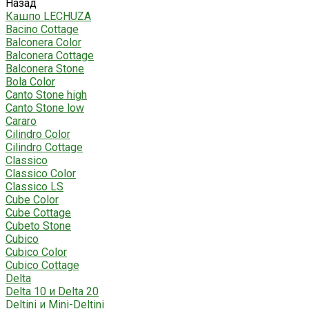
Назад
Кашпо LECHUZA
Bacino Cottage
Balconera Color
Balconera Cottage
Balconera Stone
Bola Color
Canto Stone high
Canto Stone low
Cararo
Cilindro Color
Cilindro Cottage
Classico
Classico Color
Classico LS
Cube Color
Cube Cottage
Cubeto Stone
Cubico
Cubico Color
Cubico Cottage
Delta
Delta 10 и Delta 20
Deltini и Mini-Deltini