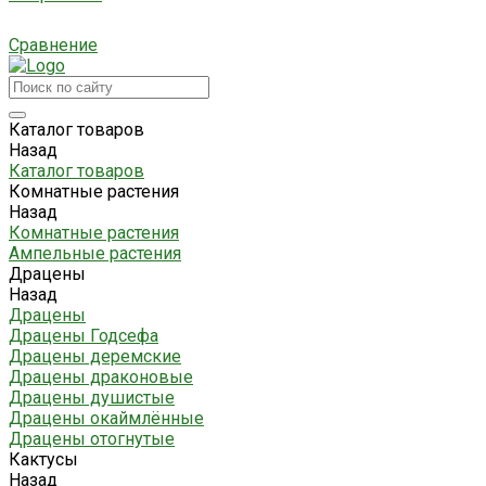
Сравнение
Каталог товаров
Назад
Каталог товаров
Комнатные растения
Назад
Комнатные растения
Ампельные растения
Драцены
Назад
Драцены
Драцены Годсефа
Драцены деремские
Драцены драконовые
Драцены душистые
Драцены окаймлённые
Драцены отогнутые
Кактусы
Назад