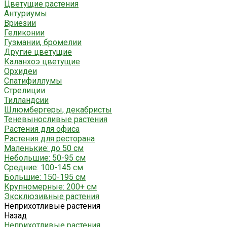
Цветущие растения
Антуриумы
Вриезии
Геликонии
Гузмании, бромелии
Другие цветущие
Каланхоэ цветущие
Орхидеи
Спатифиллумы
Стрелиции
Тилландсии
Шлюмбергеры, декабристы
Теневыносливые растения
Растения для офиса
Растения для ресторана
Маленькие: до 50 см
Небольшие: 50-95 см
Средние: 100-145 см
Большие: 150-195 см
Крупномерные: 200+ см
Эксклюзивные растения
Неприхотливые растения
Назад
Неприхотливые растения