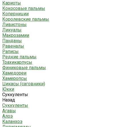
Кариоты
Кокосовые пальмы
Коперниции
Королевские пальмы
Ливистоны
Ликуалы
Макрозамии
Панданы
Равеналы
Раписы
Редкие пальмы
Трахикарпусы
Финиковые пальмы
Хамедореи
Хамеропсы
Цикасы (саговники)
Юкки
Суккуленты
Назад
Суккуленты
Агавы
Алоэ
Каланхоэ
Леписмиумы