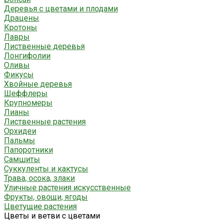
Деревья с цветами и плодами
Драцены
Кротоны
Лавры
Лиственные деревья
Лонгифолии
Оливы
Фикусы
Хвойные деревья
Шеффлеры
Крупномеры
Лианы
Лиственные растения
Орхидеи
Пальмы
Папоротники
Самшиты
Суккуленты и кактусы
Трава, осока, злаки
Уличные растения искусственные
Фрукты, овощи, ягоды
Цветущие растения
Цветы и ветви с цветами