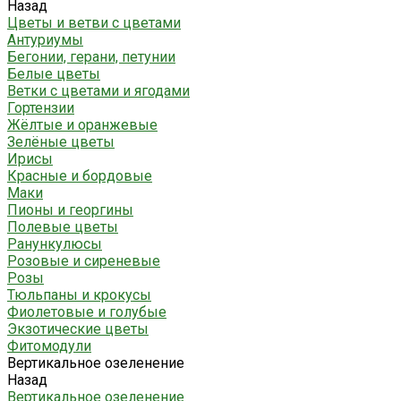
Назад
Цветы и ветви с цветами
Антуриумы
Бегонии, герани, петунии
Белые цветы
Ветки с цветами и ягодами
Гортензии
Жёлтые и оранжевые
Зелёные цветы
Ирисы
Красные и бордовые
Маки
Пионы и георгины
Полевые цветы
Ранункулюсы
Розовые и сиреневые
Розы
Тюльпаны и крокусы
Фиолетовые и голубые
Экзотические цветы
Фитомодули
Вертикальное озеленение
Назад
Вертикальное озеленение