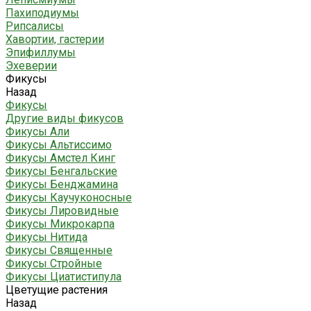
Пахиподиумы
Рипсалисы
Хавортии, гастерии
Эпифиллумы
Эхеверии
Фикусы
Назад
Фикусы
Другие виды фикусов
Фикусы Али
Фикусы Альтиссимо
Фикусы Амстел Кинг
Фикусы Бенгальские
Фикусы Бенджамина
Фикусы Каучуконосные
Фикусы Лировидные
Фикусы Микрокарпа
Фикусы Нитида
Фикусы Священные
Фикусы Стройные
Фикусы Циатистипула
Цветущие растения
Назад