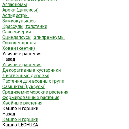
Аглаонемы
Ареки (дипсисы)
Аспидистры
Замиокулькасы
Крассулы, толстянки
Сансевиерии
Сциндапсусы, эпипремнумы
Филодендроны
Ховеи (кентии)
Уличные растения
Назад
Уличные растения
Декоративные кустарники
Лиственные деревья
Растения для входных групп
Самшиты (буксусы)
Средиземноморские растения
Формированные растения
Хвойные растения
Кашпо и горшки
Назад
Кашпо и горшки
Кашпо LECHUZA