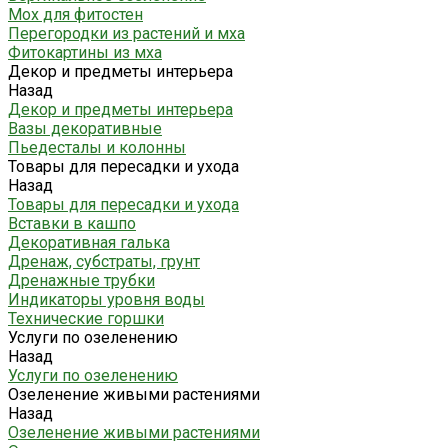
Мох для фитостен
Перегородки из растений и мха
Фитокартины из мха
Декор и предметы интерьера
Назад
Декор и предметы интерьера
Вазы декоративные
Пьедесталы и колонны
Товары для пересадки и ухода
Назад
Товары для пересадки и ухода
Вставки в кашпо
Декоративная галька
Дренаж, субстраты, грунт
Дренажные трубки
Индикаторы уровня воды
Технические горшки
Услуги по озеленению
Назад
Услуги по озеленению
Озеленение живыми растениями
Назад
Озеленение живыми растениями