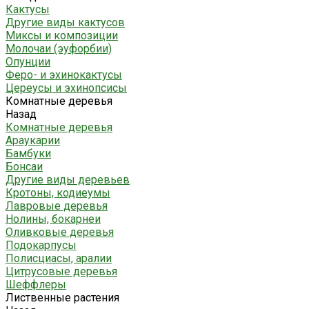
Кактусы
Другие виды кактусов
Миксы и композиции
Молочаи (эуфорбии)
Опунции
Феро- и эхинокактусы
Цереусы и эхинопсисы
Комнатные деревья
Назад
Комнатные деревья
Араукарии
Бамбуки
Бонсаи
Другие виды деревьев
Кротоны, кодиеумы
Лавровые деревья
Нолины, бокарнеи
Оливковые деревья
Подокарпусы
Полисциасы, аралии
Цитрусовые деревья
Шеффлеры
Лиственные растения