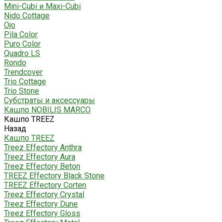
Mini-Cubi и Maxi-Cubi
Nido Cottage
Ojo
Pila Color
Puro Color
Quadro LS
Rondo
Trendcover
Trio Cottage
Trio Stone
Субстраты и аксессуары
Кашпо NOBILIS MARCO
Кашпо TREEZ
Назад
Кашпо TREEZ
Treez Effectory Anthra
Treez Effectory Aura
Treez Effectory Beton
TREEZ Effectory Black Stone
TREEZ Effectory Corten
Treez Effectory Crystal
Treez Effectory Dune
Treez Effectory Gloss