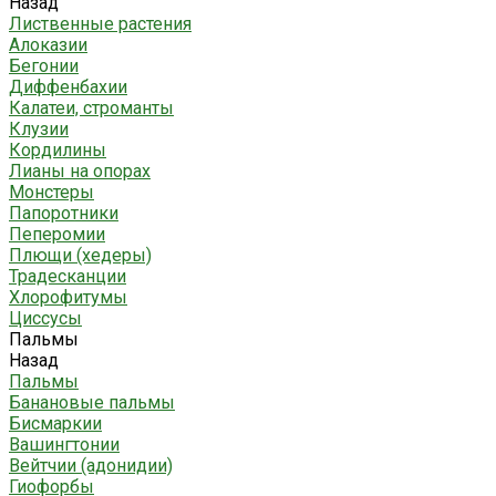
Назад
Лиственные растения
Алоказии
Бегонии
Диффенбахии
Калатеи, строманты
Клузии
Кордилины
Лианы на опорах
Монстеры
Папоротники
Пеперомии
Плющи (хедеры)
Традесканции
Хлорофитумы
Циссусы
Пальмы
Назад
Пальмы
Банановые пальмы
Бисмаркии
Вашингтонии
Вейтчии (адонидии)
Гиофорбы