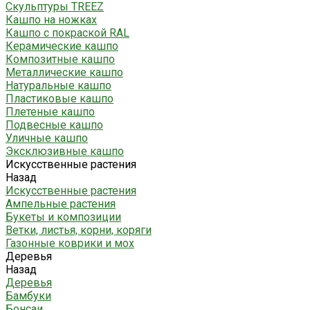
Скульптуры TREEZ
Кашпо на ножках
Кашпо с покраской RAL
Керамические кашпо
Композитные кашпо
Металлические кашпо
Натуральные кашпо
Пластиковые кашпо
Плетеные кашпо
Подвесные кашпо
Уличные кашпо
Эксклюзивные кашпо
Искусственные растения
Назад
Искусственные растения
Ампельные растения
Букеты и композиции
Ветки, листья, корни, коряги
Газонные коврики и мох
Деревья
Назад
Деревья
Бамбуки
Бонсаи