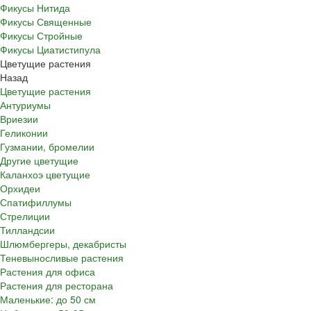
Фикусы Нитида
Фикусы Священные
Фикусы Стройные
Фикусы Циатистипула
Цветущие растения
Назад
Цветущие растения
Антуриумы
Вриезии
Геликонии
Гузмании, бромелии
Другие цветущие
Каланхоэ цветущие
Орхидеи
Спатифиллумы
Стрелиции
Тилландсии
Шлюмбергеры, декабристы
Теневыносливые растения
Растения для офиса
Растения для ресторана
Маленькие: до 50 см