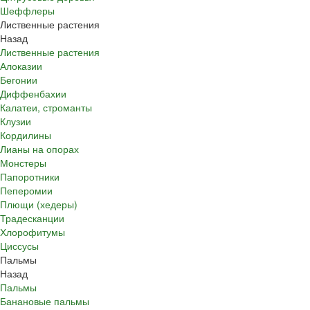
Шеффлеры
Лиственные растения
Назад
Лиственные растения
Алоказии
Бегонии
Диффенбахии
Калатеи, строманты
Клузии
Кордилины
Лианы на опорах
Монстеры
Папоротники
Пеперомии
Плющи (хедеры)
Традесканции
Хлорофитумы
Циссусы
Пальмы
Назад
Пальмы
Банановые пальмы