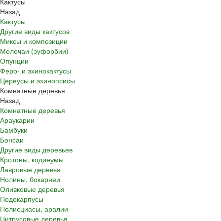
Кактусы
Назад
Кактусы
Другие виды кактусов
Миксы и композиции
Молочаи (эуфорбии)
Опунции
Феро- и эхинокактусы
Цереусы и эхинопсисы
Комнатные деревья
Назад
Комнатные деревья
Араукарии
Бамбуки
Бонсаи
Другие виды деревьев
Кротоны, кодиеумы
Лавровые деревья
Нолины, бокарнеи
Оливковые деревья
Подокарпусы
Полисциасы, аралии
Цитрусовые деревья