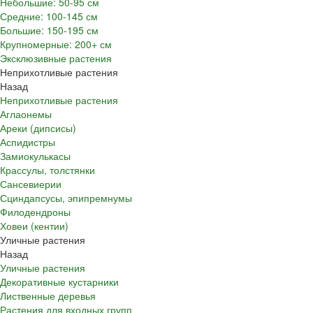
Небольшие: 50-95 см
Средние: 100-145 см
Большие: 150-195 см
Крупномерные: 200+ см
Эксклюзивные растения
Неприхотливые растения
Назад
Неприхотливые растения
Аглаонемы
Ареки (дипсисы)
Аспидистры
Замиокулькасы
Крассулы, толстянки
Сансевиерии
Сциндапсусы, эпипремнумы
Филодендроны
Ховеи (кентии)
Уличные растения
Назад
Уличные растения
Декоративные кустарники
Лиственные деревья
Растения для входных групп