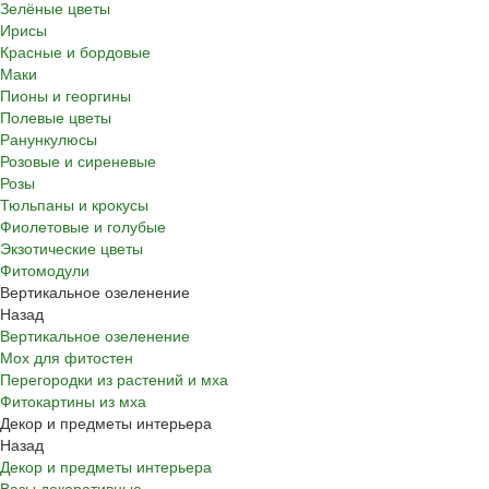
Зелёные цветы
Ирисы
Красные и бордовые
Маки
Пионы и георгины
Полевые цветы
Ранункулюсы
Розовые и сиреневые
Розы
Тюльпаны и крокусы
Фиолетовые и голубые
Экзотические цветы
Фитомодули
Вертикальное озеленение
Назад
Вертикальное озеленение
Мох для фитостен
Перегородки из растений и мха
Фитокартины из мха
Декор и предметы интерьера
Назад
Декор и предметы интерьера
Вазы декоративные