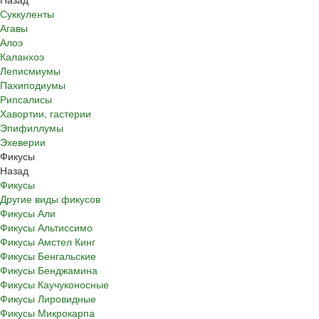
Суккуленты
Агавы
Алоэ
Каланхоэ
Леписмиумы
Пахиподиумы
Рипсалисы
Хавортии, гастерии
Эпифиллумы
Эхеверии
Фикусы
Назад
Фикусы
Другие виды фикусов
Фикусы Али
Фикусы Альтиссимо
Фикусы Амстел Кинг
Фикусы Бенгальские
Фикусы Бенджамина
Фикусы Каучуконосные
Фикусы Лировидные
Фикусы Микрокарпа