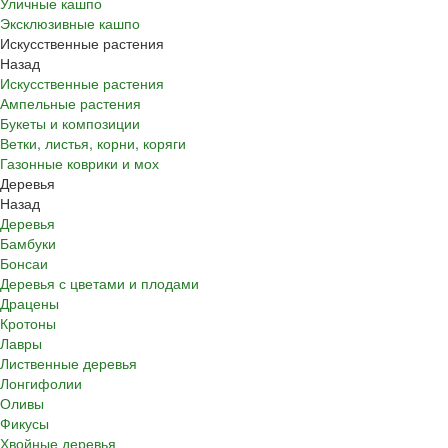
Уличные кашпо
Эксклюзивные кашпо
Искусственные растения
Назад
Искусственные растения
Ампельные растения
Букеты и композиции
Ветки, листья, корни, коряги
Газонные коврики и мох
Деревья
Назад
Деревья
Бамбуки
Бонсаи
Деревья с цветами и плодами
Драцены
Кротоны
Лавры
Лиственные деревья
Лонгифолии
Оливы
Фикусы
Хвойные деревья