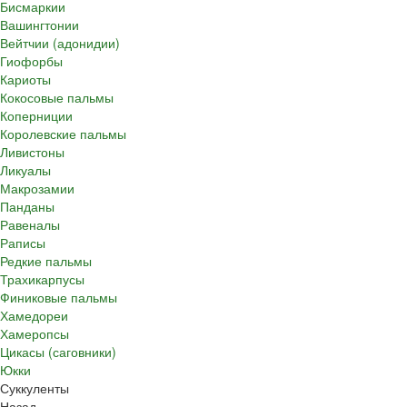
Бисмаркии
Вашингтонии
Вейтчии (адонидии)
Гиофорбы
Кариоты
Кокосовые пальмы
Коперниции
Королевские пальмы
Ливистоны
Ликуалы
Макрозамии
Панданы
Равеналы
Раписы
Редкие пальмы
Трахикарпусы
Финиковые пальмы
Хамедореи
Хамеропсы
Цикасы (саговники)
Юкки
Суккуленты
Назад