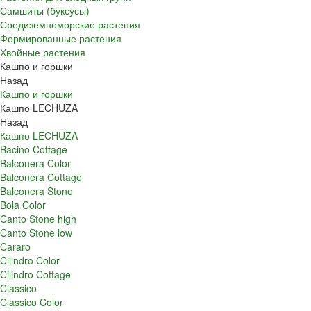
Самшиты (буксусы)
Средиземноморские растения
Формированные растения
Хвойные растения
Кашпо и горшки
Назад
Кашпо и горшки
Кашпо LECHUZA
Назад
Кашпо LECHUZA
Bacino Cottage
Balconera Color
Balconera Cottage
Balconera Stone
Bola Color
Canto Stone high
Canto Stone low
Cararo
Cilindro Color
Cilindro Cottage
Classico
Classico Color