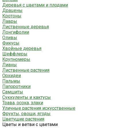
Деревья с цветами и плодами
Драцены
Кротоны
Лавры
Лиственные деревья
Лонгифолии
Оливы
Фикусы
Хвойные деревья
Шеффлеры
Крупномеры
Лианы
Лиственные растения
Орхидеи
Пальмы
Папоротники
Самшиты
Суккуленты и кактусы
Трава, осока, злаки
Уличные растения искусственные
Фрукты, овощи, ягоды
Цветущие растения
Цветы и ветви с цветами