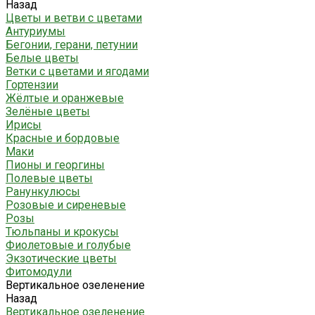
Назад
Цветы и ветви с цветами
Антуриумы
Бегонии, герани, петунии
Белые цветы
Ветки с цветами и ягодами
Гортензии
Жёлтые и оранжевые
Зелёные цветы
Ирисы
Красные и бордовые
Маки
Пионы и георгины
Полевые цветы
Ранункулюсы
Розовые и сиреневые
Розы
Тюльпаны и крокусы
Фиолетовые и голубые
Экзотические цветы
Фитомодули
Вертикальное озеленение
Назад
Вертикальное озеленение