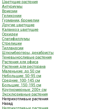
Цветущие растения
Антуриумы
Вриезии
Геликонии
Гузмании, бромелии
Другие цветущие
Каланхоэ цветущие
Орхидеи
Спатифиллумы
Стрелиции
Тилландсии
Шлюмбергеры, декабристы
Теневыносливые растения
Растения для офиса
Растения для ресторана
Маленькие: до 50 см
Небольшие: 50-95 см
Средние: 100-145 см
Большие: 150-195 см
Крупномерные: 200+ см
Эксклюзивные растения
Неприхотливые растения
Назад
Неприхотливые растения