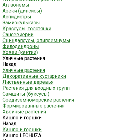
Аглаонемы
Ареки (дипсисы)
Аспидистры
Замиокулькасы
Крассулы, толстянки
Сансевиерии
Сциндапсусы, эпипремнумы
Филодендроны
Ховеи (кентии)
Уличные растения
Назад
Уличные растения
Декоративные кустарники
Лиственные деревья
Растения для входных групп
Самшиты (буксусы)
Средиземноморские растения
Формированные растения
Хвойные растения
Кашпо и горшки
Назад
Кашпо и горшки
Кашпо LECHUZA