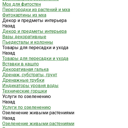
Мох для фитостен
Перегородки из растений и мха
Фитокартины из мха
Декор и предметы интерьера
Назад
Декор и предметы интерьера
Вазы декоративные
Пьедесталы и колонны
Товары для пересадки и ухода
Назад
Товары для пересадки и ухода
Вставки в кашпо
Декоративная галька
Дренаж, субстраты, грунт
Дренажные трубки
Индикаторы уровня воды
Технические горшки
Услуги по озеленению
Назад
Услуги по озеленению
Озеленение живыми растениями
Назад
Озеленение живыми растениями