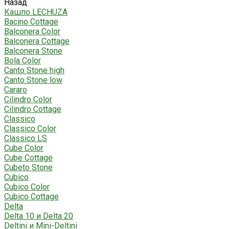
Назад
Кашпо LECHUZA
Bacino Cottage
Balconera Color
Balconera Cottage
Balconera Stone
Bola Color
Canto Stone high
Canto Stone low
Cararo
Cilindro Color
Cilindro Cottage
Classico
Classico Color
Classico LS
Cube Color
Cube Cottage
Cubeto Stone
Cubico
Cubico Color
Cubico Cottage
Delta
Delta 10 и Delta 20
Deltini и Mini-Deltini