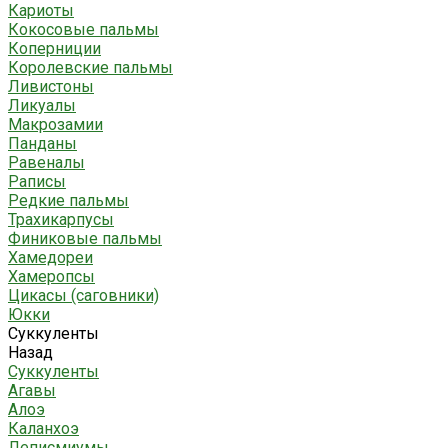
Кариоты
Кокосовые пальмы
Коперниции
Королевские пальмы
Ливистоны
Ликуалы
Макрозамии
Панданы
Равеналы
Раписы
Редкие пальмы
Трахикарпусы
Финиковые пальмы
Хамедореи
Хамеропсы
Цикасы (саговники)
Юкки
Суккуленты
Назад
Суккуленты
Агавы
Алоэ
Каланхоэ
Леписмиумы