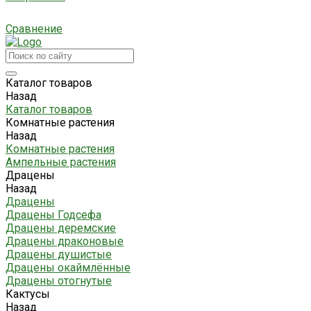
Сравнение
Каталог товаров
Назад
Каталог товаров
Комнатные растения
Назад
Комнатные растения
Ампельные растения
Драцены
Назад
Драцены
Драцены Годсефа
Драцены деремские
Драцены драконовые
Драцены душистые
Драцены окаймлённые
Драцены отогнутые
Кактусы
Назад