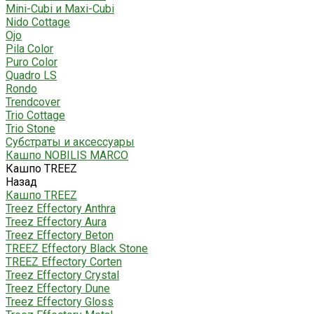
Mini-Cubi и Maxi-Cubi
Nido Cottage
Ojo
Pila Color
Puro Color
Quadro LS
Rondo
Trendcover
Trio Cottage
Trio Stone
Субстраты и аксессуары
Кашпо NOBILIS MARCO
Кашпо TREEZ
Назад
Кашпо TREEZ
Treez Effectory Anthra
Treez Effectory Aura
Treez Effectory Beton
TREEZ Effectory Black Stone
TREEZ Effectory Corten
Treez Effectory Crystal
Treez Effectory Dune
Treez Effectory Gloss