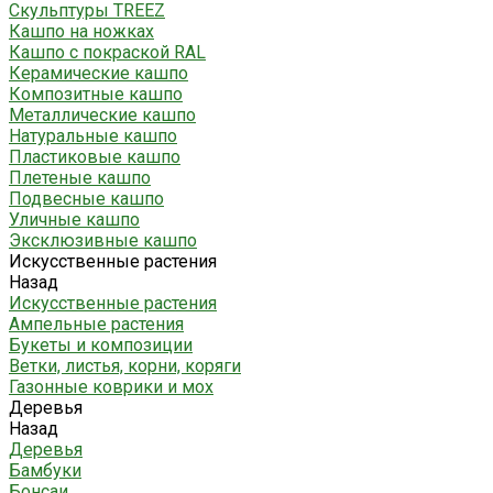
Скульптуры TREEZ
Кашпо на ножках
Кашпо с покраской RAL
Керамические кашпо
Композитные кашпо
Металлические кашпо
Натуральные кашпо
Пластиковые кашпо
Плетеные кашпо
Подвесные кашпо
Уличные кашпо
Эксклюзивные кашпо
Искусственные растения
Назад
Искусственные растения
Ампельные растения
Букеты и композиции
Ветки, листья, корни, коряги
Газонные коврики и мох
Деревья
Назад
Деревья
Бамбуки
Бонсаи