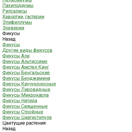
Пахиподиумы
Рипсалисы
Хавортии, гастерии
Эпифиллумы
Эхеверии
Фикусы
Назад
Фикусы
Другие виды фикусов
Фикусы Али
Фикусы Альтиссимо
Фикусы Амстел Кинг
Фикусы Бенгальские
Фикусы Бенджамина
Фикусы Каучуконосные
Фикусы Лировидные
Фикусы Микрокарпа
Фикусы Нитида
Фикусы Священные
Фикусы Стройные
Фикусы Циатистипула
Цветущие растения
Назад