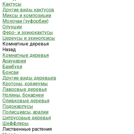
Кактусы
Другие виды кактусов
Миксы и композиции
Молочаи (эуфорбии)
Опунции
Феро- и эхинокактусы
Цереусы и эхинопсисы
Комнатные деревья
Назад
Комнатные деревья
Араукарии
Бамбуки
Бонсаи
Другие виды деревьев
Кротоны, кодиеумы
Лавровые деревья
Нолины, бокарнеи
Оливковые деревья
Подокарпусы
Полисциасы, аралии
Цитрусовые деревья
Шеффлеры
Лиственные растения