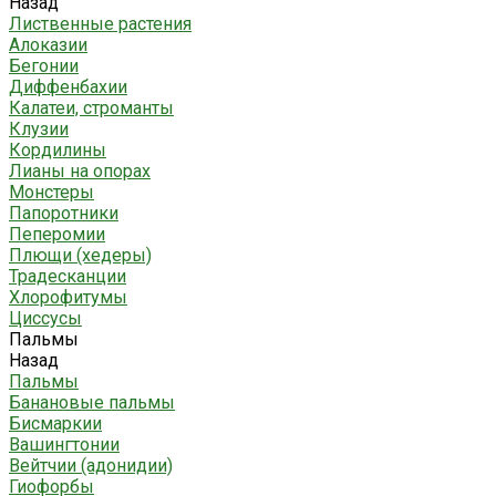
Назад
Лиственные растения
Алоказии
Бегонии
Диффенбахии
Калатеи, строманты
Клузии
Кордилины
Лианы на опорах
Монстеры
Папоротники
Пеперомии
Плющи (хедеры)
Традесканции
Хлорофитумы
Циссусы
Пальмы
Назад
Пальмы
Банановые пальмы
Бисмаркии
Вашингтонии
Вейтчии (адонидии)
Гиофорбы