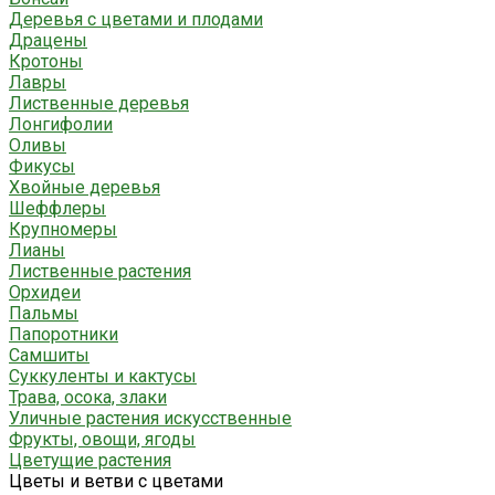
Деревья с цветами и плодами
Драцены
Кротоны
Лавры
Лиственные деревья
Лонгифолии
Оливы
Фикусы
Хвойные деревья
Шеффлеры
Крупномеры
Лианы
Лиственные растения
Орхидеи
Пальмы
Папоротники
Самшиты
Суккуленты и кактусы
Трава, осока, злаки
Уличные растения искусственные
Фрукты, овощи, ягоды
Цветущие растения
Цветы и ветви с цветами