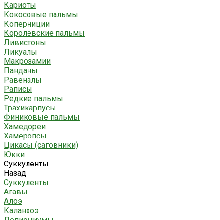
Кариоты
Кокосовые пальмы
Коперниции
Королевские пальмы
Ливистоны
Ликуалы
Макрозамии
Панданы
Равеналы
Раписы
Редкие пальмы
Трахикарпусы
Финиковые пальмы
Хамедореи
Хамеропсы
Цикасы (саговники)
Юкки
Суккуленты
Назад
Суккуленты
Агавы
Алоэ
Каланхоэ
Леписмиумы