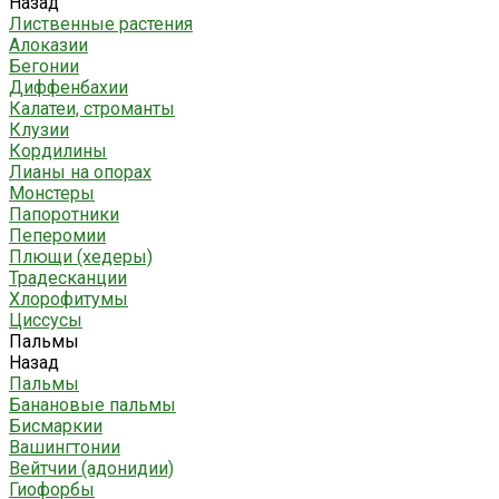
Назад
Лиственные растения
Алоказии
Бегонии
Диффенбахии
Калатеи, строманты
Клузии
Кордилины
Лианы на опорах
Монстеры
Папоротники
Пеперомии
Плющи (хедеры)
Традесканции
Хлорофитумы
Циссусы
Пальмы
Назад
Пальмы
Банановые пальмы
Бисмаркии
Вашингтонии
Вейтчии (адонидии)
Гиофорбы