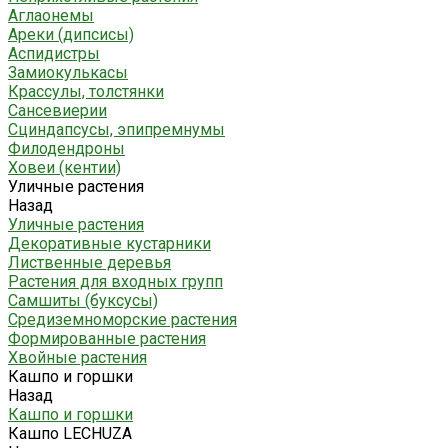
Аглаонемы
Ареки (дипсисы)
Аспидистры
Замиокулькасы
Крассулы, толстянки
Сансевиерии
Сциндапсусы, эпипремнумы
Филодендроны
Ховеи (кентии)
Уличные растения
Назад
Уличные растения
Декоративные кустарники
Лиственные деревья
Растения для входных групп
Самшиты (буксусы)
Средиземноморские растения
Формированные растения
Хвойные растения
Кашпо и горшки
Назад
Кашпо и горшки
Кашпо LECHUZA