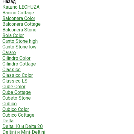
Назад
Кашпо LECHUZA
Bacino Cottage
Balconera Color
Balconera Cottage
Balconera Stone
Bola Color
Canto Stone high
Canto Stone low
Cararo
Cilindro Color
Cilindro Cottage
Classico
Classico Color
Classico LS
Cube Color
Cube Cottage
Cubeto Stone
Cubico
Cubico Color
Cubico Cottage
Delta
Delta 10 и Delta 20
Deltini и Mini-Deltini