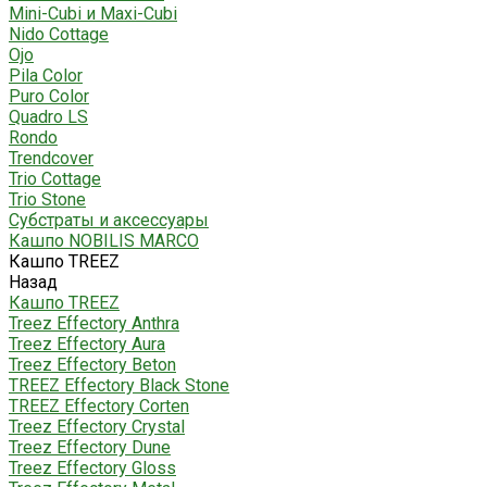
Mini-Cubi и Maxi-Cubi
Nido Cottage
Ojo
Pila Color
Puro Color
Quadro LS
Rondo
Trendcover
Trio Cottage
Trio Stone
Субстраты и аксессуары
Кашпо NOBILIS MARCO
Кашпо TREEZ
Назад
Кашпо TREEZ
Treez Effectory Anthra
Treez Effectory Aura
Treez Effectory Beton
TREEZ Effectory Black Stone
TREEZ Effectory Corten
Treez Effectory Crystal
Treez Effectory Dune
Treez Effectory Gloss