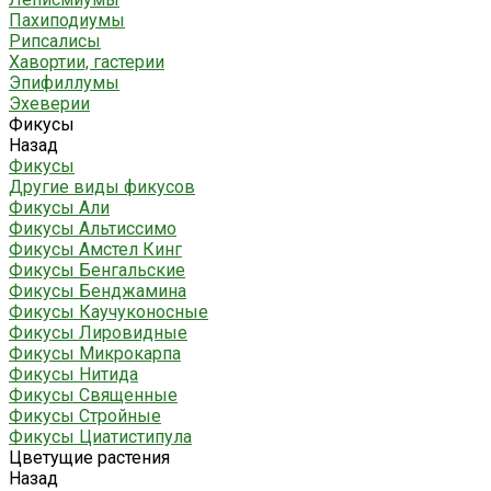
Пахиподиумы
Рипсалисы
Хавортии, гастерии
Эпифиллумы
Эхеверии
Фикусы
Назад
Фикусы
Другие виды фикусов
Фикусы Али
Фикусы Альтиссимо
Фикусы Амстел Кинг
Фикусы Бенгальские
Фикусы Бенджамина
Фикусы Каучуконосные
Фикусы Лировидные
Фикусы Микрокарпа
Фикусы Нитида
Фикусы Священные
Фикусы Стройные
Фикусы Циатистипула
Цветущие растения
Назад