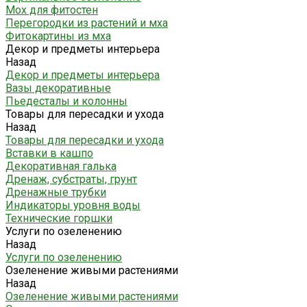
Мох для фитостен
Перегородки из растений и мха
Фитокартины из мха
Декор и предметы интерьера
Назад
Декор и предметы интерьера
Вазы декоративные
Пьедесталы и колонны
Товары для пересадки и ухода
Назад
Товары для пересадки и ухода
Вставки в кашпо
Декоративная галька
Дренаж, субстраты, грунт
Дренажные трубки
Индикаторы уровня воды
Технические горшки
Услуги по озеленению
Назад
Услуги по озеленению
Озеленение живыми растениями
Назад
Озеленение живыми растениями