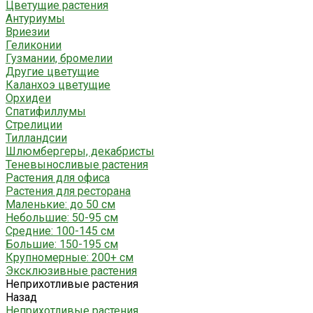
Цветущие растения
Антуриумы
Вриезии
Геликонии
Гузмании, бромелии
Другие цветущие
Каланхоэ цветущие
Орхидеи
Спатифиллумы
Стрелиции
Тилландсии
Шлюмбергеры, декабристы
Теневыносливые растения
Растения для офиса
Растения для ресторана
Маленькие: до 50 см
Небольшие: 50-95 см
Средние: 100-145 см
Большие: 150-195 см
Крупномерные: 200+ см
Эксклюзивные растения
Неприхотливые растения
Назад
Неприхотливые растения