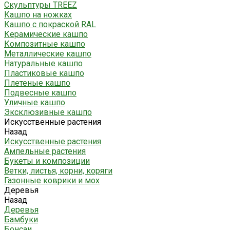
Скульптуры TREEZ
Кашпо на ножках
Кашпо с покраской RAL
Керамические кашпо
Композитные кашпо
Металлические кашпо
Натуральные кашпо
Пластиковые кашпо
Плетеные кашпо
Подвесные кашпо
Уличные кашпо
Эксклюзивные кашпо
Искусственные растения
Назад
Искусственные растения
Ампельные растения
Букеты и композиции
Ветки, листья, корни, коряги
Газонные коврики и мох
Деревья
Назад
Деревья
Бамбуки
Бонсаи