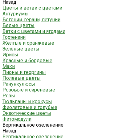
Назад
Цветы и ветви с цветами
Антуриумы
Бегонии, герани, петунии
Белые цветы
Ветки с цветами и ягодами
Гортензии
Жёлтые и оранжевые
Зелёные цветы
Ирисы
Красные и бордовые
Маки
Пионы и георгины
Полевые цветы
Ранункулюсы
Розовые и сиреневые
Розы
Тюльпаны и крокусы
Фиолетовые и голубые
Экзотические цветы
Фитомодули
Вертикальное озеленение
Назад
Вертикальное озеленение