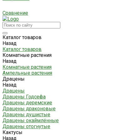
Сравнение
Каталог товаров
Назад
Каталог товаров
Комнатные растения
Назад
Комнатные растения
Ампельные растения
Драцены
Назад
Драцены
Драцены Годсефа
Драцены деремские
Драцены драконовые
Драцены душистые
Драцены окаймлённые
Драцены отогнутые
Кактусы
Назад