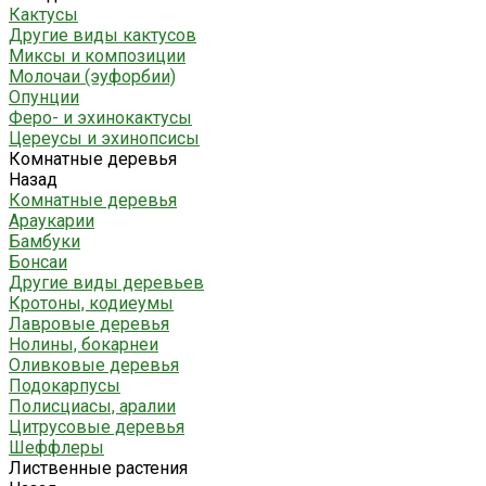
Кактусы
Другие виды кактусов
Миксы и композиции
Молочаи (эуфорбии)
Опунции
Феро- и эхинокактусы
Цереусы и эхинопсисы
Комнатные деревья
Назад
Комнатные деревья
Араукарии
Бамбуки
Бонсаи
Другие виды деревьев
Кротоны, кодиеумы
Лавровые деревья
Нолины, бокарнеи
Оливковые деревья
Подокарпусы
Полисциасы, аралии
Цитрусовые деревья
Шеффлеры
Лиственные растения