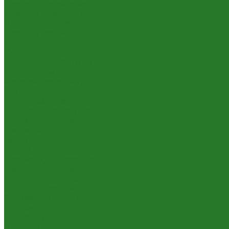
Драцены деремские
Драцены драконовые
Драцены душистые
Драцены окаймлённые
Драцены отогнутые
Кактусы
Другие виды кактусов
Миксы и композиции
Молочаи (эуфорбии)
Опунции
Феро- и эхинокактусы
Цереусы и эхинопсисы
Комнатные деревья
Араукарии
Бамбуки
Бонсаи
Другие виды деревьев
Кротоны, кодиеумы
Лавровые деревья
Нолины, бокарнеи
Оливковые деревья
Подокарпусы
Полисциасы, аралии
Цитрусовые деревья