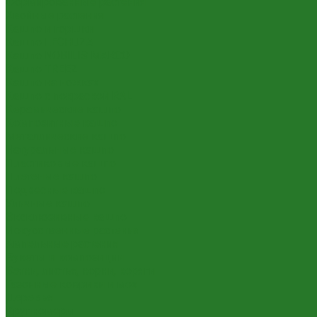
Формированные растения
Хвойные растения
Кашпо и горшки
Кашпо LECHUZA
Кашпо NOBILIS MARCO
Кашпо TREEZ
Кашпо на ножках
Кашпо с покраской RAL
Керамические кашпо
Композитные кашпо
Металлические кашпо
Натуральные кашпо
Пластиковые кашпо
Плетеные кашпо
Подвесные кашпо
Уличные кашпо
Эксклюзивные кашпо
Искусственные растения
Ампельные растения
Букеты и композиции
Ветки, листья, корни, коряги
Газонные коврики и мох
Деревья
Крупномеры