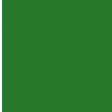
Цветущие растения
Теневыносливые растения
Растения для офиса
Растения для ресторана
Маленькие: до 50 см
Небольшие: 50-95 см
Средние: 100-145 см
Неприхотливые растения
Аглаонемы
Ареки (дипсисы)
Аспидистры
Замиокулькасы
Крассулы, толстянки
Сансевиерии
Сциндапсусы, эпипремнумы
Филодендроны
Ховеи (кентии)
Уличные растения
Декоративные кустарники
Лиственные деревья
Растения для входных групп
Самшиты (буксусы)
Средиземноморские растения