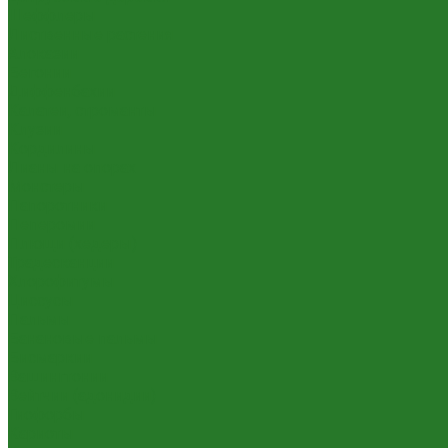
Шеффлеры
Лиственные растения
Алоказии
Бегонии
Диффенбахии
Калатеи, строманты
Клузии
Кордилины
Лианы на опорах
Монстеры
Папоротники
Пеперомии
Плющи (хедеры)
Традесканции
Хлорофитумы
Циссусы
Пальмы
Банановые пальмы
Бисмаркии
Вашингтонии
Вейтчии (адонидии)
Гиофорбы
Кариоты