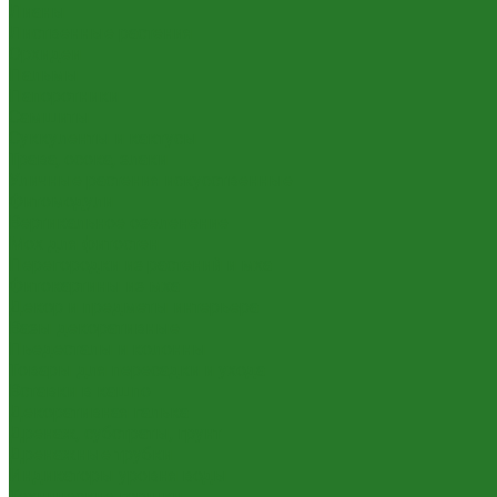
Лианы
Лиственные растения
Орхидеи
Пальмы
Папоротники
Самшиты
Суккуленты и кактусы
Трава, осока, злаки
Уличные растения искусственные
Фитомодули
Вертикальное озеленение
Мох для фитостен
Перегородки из растений и мха
Фитокартины из мха
Декор и предметы интерьера
Вазы декоративные
Пьедесталы и колонны
Товары для пересадки и ухода
Вставки в кашпо
Декоративная галька
Дренаж, субстраты, грунт
Дренажные трубки
Индикаторы уровня воды
Технические горшки