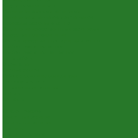
Услуги по озеленению
Озеленение живыми растениями
Озеленение интерьеров и экстерьеров
Пересадка растений в кашпо
Озеленение искусственными растениями
Искусственное озеленение
Монтаж искусственных растений в кашпо
Подбор товара под запрос
Подбор товара под Ваш запрос
Наши работы
О компании
Система скидок
Работа с юридическими лицами
Доставка и оплата
Энциклопедия растений
Бренды
Контакты
...
Каталог товаров
Комнатные растения
Ампельные растения
Драцены
Драцены Годсефа