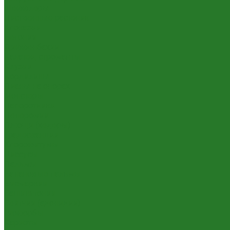
Шеффлеры
Лиственные растения
Алоказии
Бегонии
Диффенбахии
Калатеи, строманты
Клузии
Кордилины
Лианы на опорах
Монстеры
Папоротники
Пеперомии
Плющи (хедеры)
Традесканции
Хлорофитумы
Циссусы
Пальмы
Банановые пальмы
Бисмаркии
Вашингтонии
Вейтчии (адонидии)
Гиофорбы
Кариоты