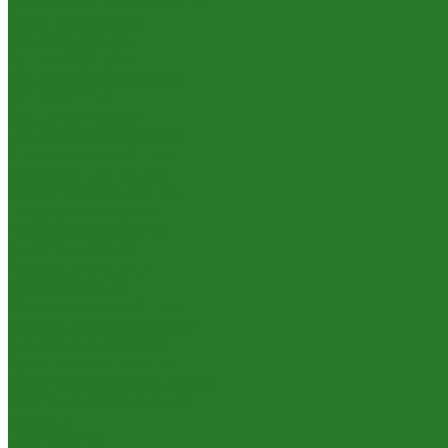
Формированные растения
Хвойные растения
Кашпо и горшки
Кашпо LECHUZA
Кашпо NOBILIS MARCO
Кашпо TREEZ
Кашпо на ножках
Кашпо с покраской RAL
Керамические кашпо
Композитные кашпо
Металлические кашпо
Натуральные кашпо
Пластиковые кашпо
Плетеные кашпо
Подвесные кашпо
Уличные кашпо
Эксклюзивные кашпо
Искусственные растения
Ампельные растения
Букеты и композиции
Ветки, листья, корни, коряги
Газонные коврики и мох
Деревья
Крупномеры