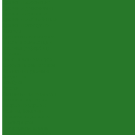
Драцены деремские
Драцены драконовые
Драцены душистые
Драцены окаймлённые
Драцены отогнутые
Кактусы
Другие виды кактусов
Миксы и композиции
Молочаи (эуфорбии)
Опунции
Феро- и эхинокактусы
Цереусы и эхинопсисы
Комнатные деревья
Араукарии
Бамбуки
Бонсаи
Другие виды деревьев
Кротоны, кодиеумы
Лавровые деревья
Нолины, бокарнеи
Оливковые деревья
Подокарпусы
Полисциасы, аралии
Цитрусовые деревья