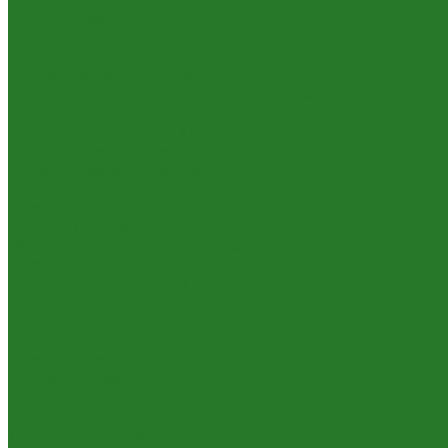
Услуги по озеленению
Озеленение живыми растениями
Озеленение интерьеров и экстерьеров
Пересадка растений в кашпо
Озеленение искусственными растениями
Искусственное озеленение
Монтаж искусственных растений в кашпо
Подбор товара под запрос
Подбор товара под Ваш запрос
Наши работы
О компании
Система скидок
Работа с юридическими лицами
Доставка и оплата
Энциклопедия растений
Бренды
Контакты
...
Каталог товаров
Комнатные растения
Ампельные растения
Драцены
Драцены Годсефа