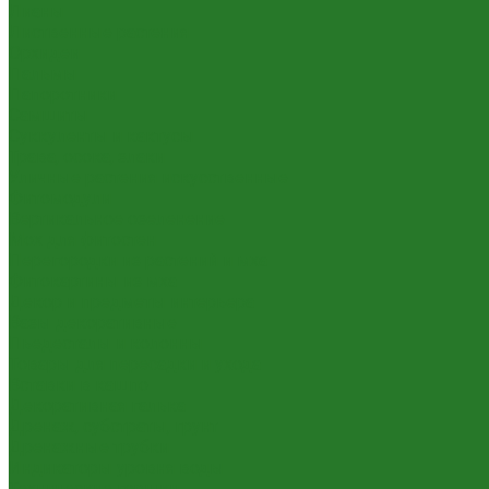
Лианы
Лиственные растения
Орхидеи
Пальмы
Папоротники
Самшиты
Суккуленты и кактусы
Трава, осока, злаки
Уличные растения искусственные
Фитомодули
Вертикальное озеленение
Мох для фитостен
Перегородки из растений и мха
Фитокартины из мха
Декор и предметы интерьера
Вазы декоративные
Пьедесталы и колонны
Товары для пересадки и ухода
Вставки в кашпо
Декоративная галька
Дренаж, субстраты, грунт
Дренажные трубки
Индикаторы уровня воды
Технические горшки