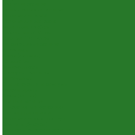
Цветущие растения
Теневыносливые растения
Растения для офиса
Растения для ресторана
Маленькие: до 50 см
Небольшие: 50-95 см
Средние: 100-145 см
Неприхотливые растения
Аглаонемы
Ареки (дипсисы)
Аспидистры
Замиокулькасы
Крассулы, толстянки
Сансевиерии
Сциндапсусы, эпипремнумы
Филодендроны
Ховеи (кентии)
Уличные растения
Декоративные кустарники
Лиственные деревья
Растения для входных групп
Самшиты (буксусы)
Средиземноморские растения