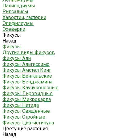
Пахиподиумы
Рипсалисы
Хавортии, гастерии
Эпифиллумы
Эхеверии
Фикусы
Назад
Фикусы
Другие виды фикусов
Фикусы Али
Фикусы Альтиссимо
Фикусы Амстел Кинг
Фикусы Бенгальские
Фикусы Бенджамина
Фикусы Каучуконосные
Фикусы Лировидные
Фикусы Микрокарпа
Фикусы Нитида
Фикусы Священные
Фикусы Стройные
Фикусы Циатистипула
Цветущие растения
Назад