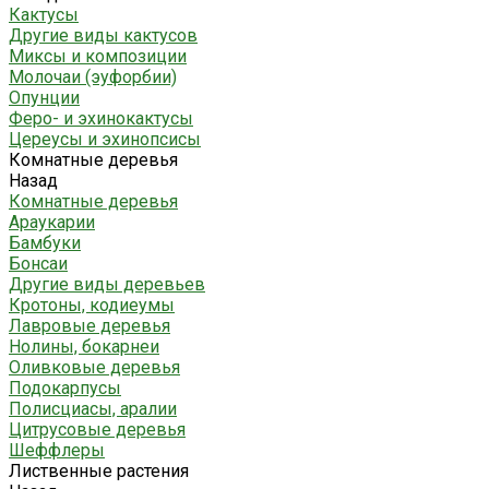
Кактусы
Другие виды кактусов
Миксы и композиции
Молочаи (эуфорбии)
Опунции
Феро- и эхинокактусы
Цереусы и эхинопсисы
Комнатные деревья
Назад
Комнатные деревья
Араукарии
Бамбуки
Бонсаи
Другие виды деревьев
Кротоны, кодиеумы
Лавровые деревья
Нолины, бокарнеи
Оливковые деревья
Подокарпусы
Полисциасы, аралии
Цитрусовые деревья
Шеффлеры
Лиственные растения