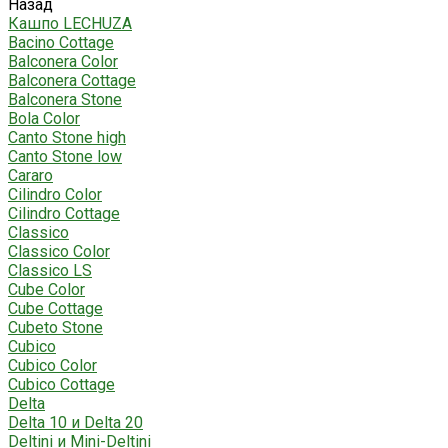
Назад
Кашпо LECHUZA
Bacino Cottage
Balconera Color
Balconera Cottage
Balconera Stone
Bola Color
Canto Stone high
Canto Stone low
Cararo
Cilindro Color
Cilindro Cottage
Classico
Classico Color
Classico LS
Cube Color
Cube Cottage
Cubeto Stone
Cubico
Cubico Color
Cubico Cottage
Delta
Delta 10 и Delta 20
Deltini и Mini-Deltini