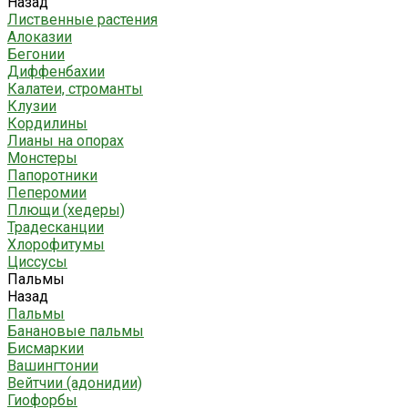
Назад
Лиственные растения
Алоказии
Бегонии
Диффенбахии
Калатеи, строманты
Клузии
Кордилины
Лианы на опорах
Монстеры
Папоротники
Пеперомии
Плющи (хедеры)
Традесканции
Хлорофитумы
Циссусы
Пальмы
Назад
Пальмы
Банановые пальмы
Бисмаркии
Вашингтонии
Вейтчии (адонидии)
Гиофорбы