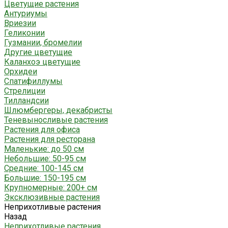
Цветущие растения
Антуриумы
Вриезии
Геликонии
Гузмании, бромелии
Другие цветущие
Каланхоэ цветущие
Орхидеи
Спатифиллумы
Стрелиции
Тилландсии
Шлюмбергеры, декабристы
Теневыносливые растения
Растения для офиса
Растения для ресторана
Маленькие: до 50 см
Небольшие: 50-95 см
Средние: 100-145 см
Большие: 150-195 см
Крупномерные: 200+ см
Эксклюзивные растения
Неприхотливые растения
Назад
Неприхотливые растения