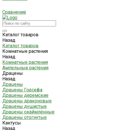
Сравнение
Каталог товаров
Назад
Каталог товаров
Комнатные растения
Назад
Комнатные растения
Ампельные растения
Драцены
Назад
Драцены
Драцены Годсефа
Драцены деремские
Драцены драконовые
Драцены душистые
Драцены окаймлённые
Драцены отогнутые
Кактусы
Назад