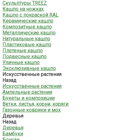
Скульптуры TREEZ
Кашпо на ножках
Кашпо с покраской RAL
Керамические кашпо
Композитные кашпо
Металлические кашпо
Натуральные кашпо
Пластиковые кашпо
Плетеные кашпо
Подвесные кашпо
Уличные кашпо
Эксклюзивные кашпо
Искусственные растения
Назад
Искусственные растения
Ампельные растения
Букеты и композиции
Ветки, листья, корни, коряги
Газонные коврики и мох
Деревья
Назад
Деревья
Бамбуки
Бонсаи