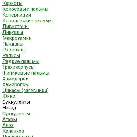
Кариоты
Кокосовые пальмы
Коперниции
Королевские пальмы
Ливистоны
Ликуалы
Макрозамии
Панданы
Равеналы
Раписы
Редкие пальмы
Трахикарпусы
Финиковые пальмы
Хамедореи
Хамеропсы
Цикасы (саговники)
Юкки
Суккуленты
Назад
Суккуленты
Агавы
Алоэ
Каланхоэ
Леписмиумы