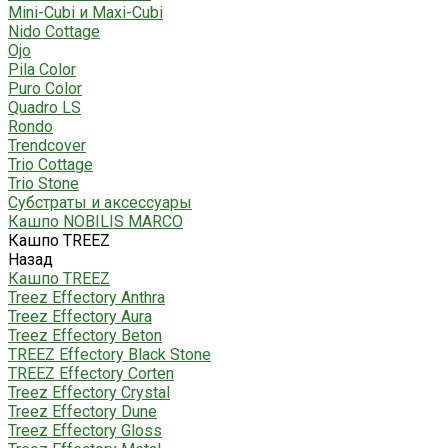
Mini-Cubi и Maxi-Cubi
Nido Cottage
Ojo
Pila Color
Puro Color
Quadro LS
Rondo
Trendcover
Trio Cottage
Trio Stone
Субстраты и аксессуары
Кашпо NOBILIS MARCO
Кашпо TREEZ
Назад
Кашпо TREEZ
Treez Effectory Anthra
Treez Effectory Aura
Treez Effectory Beton
TREEZ Effectory Black Stone
TREEZ Effectory Corten
Treez Effectory Crystal
Treez Effectory Dune
Treez Effectory Gloss