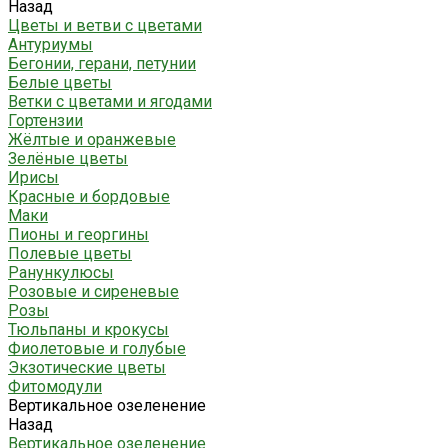
Назад
Цветы и ветви с цветами
Антуриумы
Бегонии, герани, петунии
Белые цветы
Ветки с цветами и ягодами
Гортензии
Жёлтые и оранжевые
Зелёные цветы
Ирисы
Красные и бордовые
Маки
Пионы и георгины
Полевые цветы
Ранункулюсы
Розовые и сиреневые
Розы
Тюльпаны и крокусы
Фиолетовые и голубые
Экзотические цветы
Фитомодули
Вертикальное озеленение
Назад
Вертикальное озеленение