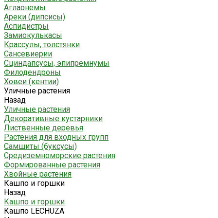
Аглаонемы
Ареки (дипсисы)
Аспидистры
Замиокулькасы
Крассулы, толстянки
Сансевиерии
Сциндапсусы, эпипремнумы
Филодендроны
Ховеи (кентии)
Уличные растения
Назад
Уличные растения
Декоративные кустарники
Лиственные деревья
Растения для входных групп
Самшиты (буксусы)
Средиземноморские растения
Формированные растения
Хвойные растения
Кашпо и горшки
Назад
Кашпо и горшки
Кашпо LECHUZA