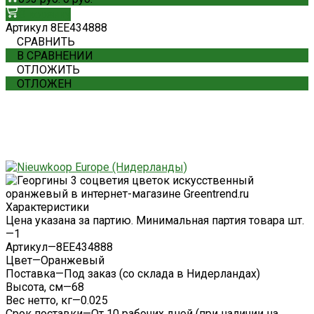
В корзину
Артикул
8EE434888
СРАВНИТЬ
В СРАВНЕНИИ
ОТЛОЖИТЬ
ОТЛОЖЕН
Характеристики
Цена указана за партию. Минимальная партия товара шт.
—
1
Артикул
—
8EE434888
Цвет
—
Оранжевый
Поставка
—
Под заказ (со склада в Нидерландах)
Высота, см
—
68
Вес нетто, кг
—
0.025
Срок поставки
—
От 10 рабочих дней (при наличии на