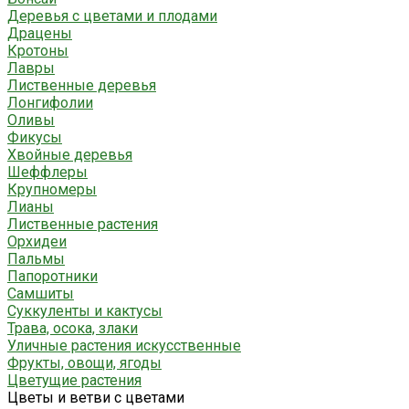
Деревья с цветами и плодами
Драцены
Кротоны
Лавры
Лиственные деревья
Лонгифолии
Оливы
Фикусы
Хвойные деревья
Шеффлеры
Крупномеры
Лианы
Лиственные растения
Орхидеи
Пальмы
Папоротники
Самшиты
Суккуленты и кактусы
Трава, осока, злаки
Уличные растения искусственные
Фрукты, овощи, ягоды
Цветущие растения
Цветы и ветви с цветами