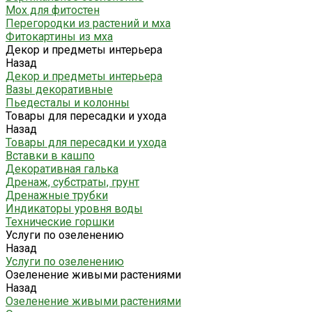
Мох для фитостен
Перегородки из растений и мха
Фитокартины из мха
Декор и предметы интерьера
Назад
Декор и предметы интерьера
Вазы декоративные
Пьедесталы и колонны
Товары для пересадки и ухода
Назад
Товары для пересадки и ухода
Вставки в кашпо
Декоративная галька
Дренаж, субстраты, грунт
Дренажные трубки
Индикаторы уровня воды
Технические горшки
Услуги по озеленению
Назад
Услуги по озеленению
Озеленение живыми растениями
Назад
Озеленение живыми растениями