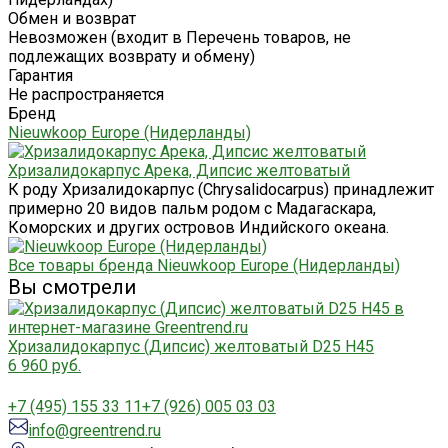
Обмен и возврат
Невозможен (входит в Перечень товаров, не
подлежащих возврату и обмену)
Гарантия
Не распространяется
Бренд
Nieuwkoop Europe (Нидерланды)
Хризалидокарпус Арека, Дипсис желтоватый
К роду Хризалидокарпус (Chrysalidocarpus) принадлежит
примерно 20 видов пальм родом с Мадагаскара,
Коморских и других островов Индийского океана.
Все товары бренда Nieuwkoop Europe (Нидерланды)
Вы смотрели
Хризалидокарпус (Дипсис) желтоватый D25 H45
6 960 руб.
+7 (495) 155 33 11
+7 (926) 005 03 03
info@greentrend.ru