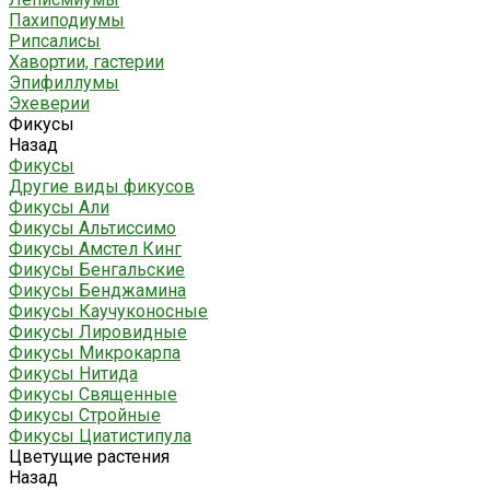
Пахиподиумы
Рипсалисы
Хавортии, гастерии
Эпифиллумы
Эхеверии
Фикусы
Назад
Фикусы
Другие виды фикусов
Фикусы Али
Фикусы Альтиссимо
Фикусы Амстел Кинг
Фикусы Бенгальские
Фикусы Бенджамина
Фикусы Каучуконосные
Фикусы Лировидные
Фикусы Микрокарпа
Фикусы Нитида
Фикусы Священные
Фикусы Стройные
Фикусы Циатистипула
Цветущие растения
Назад