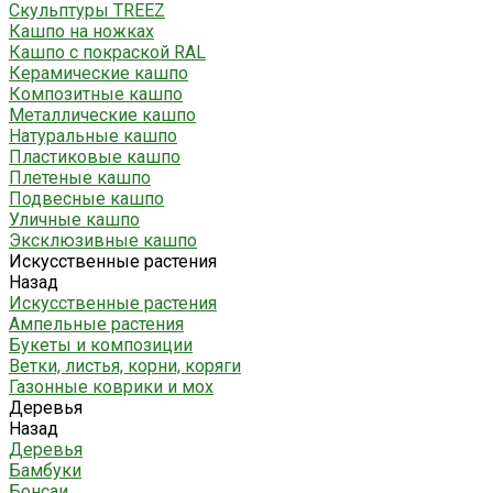
Скульптуры TREEZ
Кашпо на ножках
Кашпо с покраской RAL
Керамические кашпо
Композитные кашпо
Металлические кашпо
Натуральные кашпо
Пластиковые кашпо
Плетеные кашпо
Подвесные кашпо
Уличные кашпо
Эксклюзивные кашпо
Искусственные растения
Назад
Искусственные растения
Ампельные растения
Букеты и композиции
Ветки, листья, корни, коряги
Газонные коврики и мох
Деревья
Назад
Деревья
Бамбуки
Бонсаи