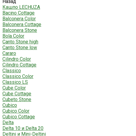
Назад
Кашпо LECHUZA
Bacino Cottage
Balconera Color
Balconera Cottage
Balconera Stone
Bola Color
Canto Stone high
Canto Stone low
Cararo
Cilindro Color
Cilindro Cottage
Classico
Classico Color
Classico LS
Cube Color
Cube Cottage
Cubeto Stone
Cubico
Cubico Color
Cubico Cottage
Delta
Delta 10 и Delta 20
Deltini и Mini-Deltini