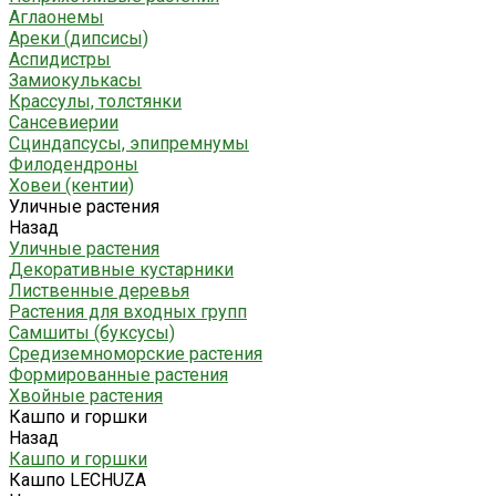
Аглаонемы
Ареки (дипсисы)
Аспидистры
Замиокулькасы
Крассулы, толстянки
Сансевиерии
Сциндапсусы, эпипремнумы
Филодендроны
Ховеи (кентии)
Уличные растения
Назад
Уличные растения
Декоративные кустарники
Лиственные деревья
Растения для входных групп
Самшиты (буксусы)
Средиземноморские растения
Формированные растения
Хвойные растения
Кашпо и горшки
Назад
Кашпо и горшки
Кашпо LECHUZA