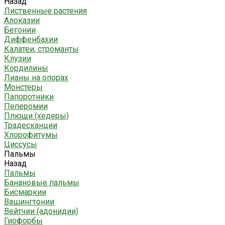
Назад
Лиственные растения
Алоказии
Бегонии
Диффенбахии
Калатеи, строманты
Клузии
Кордилины
Лианы на опорах
Монстеры
Папоротники
Пеперомии
Плющи (хедеры)
Традесканции
Хлорофитумы
Циссусы
Пальмы
Назад
Пальмы
Банановые пальмы
Бисмаркии
Вашингтонии
Вейтчии (адонидии)
Гиофорбы