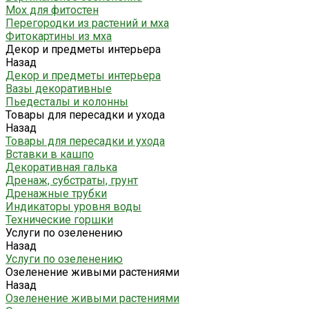
Мох для фитостен
Перегородки из растений и мха
Фитокартины из мха
Декор и предметы интерьера
Назад
Декор и предметы интерьера
Вазы декоративные
Пьедесталы и колонны
Товары для пересадки и ухода
Назад
Товары для пересадки и ухода
Вставки в кашпо
Декоративная галька
Дренаж, субстраты, грунт
Дренажные трубки
Индикаторы уровня воды
Технические горшки
Услуги по озеленению
Назад
Услуги по озеленению
Озеленение живыми растениями
Назад
Озеленение живыми растениями