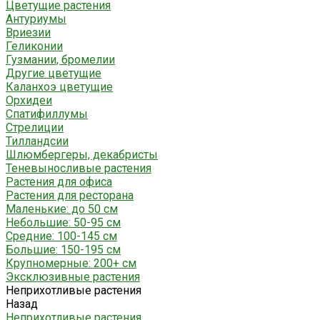
Цветущие растения
Антуриумы
Вриезии
Геликонии
Гузмании, бромелии
Другие цветущие
Каланхоэ цветущие
Орхидеи
Спатифиллумы
Стрелиции
Тилландсии
Шлюмбергеры, декабристы
Теневыносливые растения
Растения для офиса
Растения для ресторана
Маленькие: до 50 см
Небольшие: 50-95 см
Средние: 100-145 см
Большие: 150-195 см
Крупномерные: 200+ см
Эксклюзивные растения
Неприхотливые растения
Назад
Неприхотливые растения