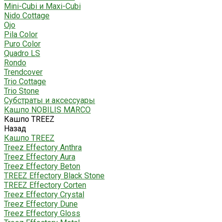
Mini-Cubi и Maxi-Cubi
Nido Cottage
Ojo
Pila Color
Puro Color
Quadro LS
Rondo
Trendcover
Trio Cottage
Trio Stone
Субстраты и аксессуары
Кашпо NOBILIS MARCO
Кашпо TREEZ
Назад
Кашпо TREEZ
Treez Effectory Anthra
Treez Effectory Aura
Treez Effectory Beton
TREEZ Effectory Black Stone
TREEZ Effectory Corten
Treez Effectory Crystal
Treez Effectory Dune
Treez Effectory Gloss