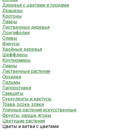
Деревья с цветами и плодами
Драцены
Кротоны
Лавры
Лиственные деревья
Лонгифолии
Оливы
Фикусы
Хвойные деревья
Шеффлеры
Крупномеры
Лианы
Лиственные растения
Орхидеи
Пальмы
Папоротники
Самшиты
Суккуленты и кактусы
Трава, осока, злаки
Уличные растения искусственные
Фрукты, овощи, ягоды
Цветущие растения
Цветы и ветви с цветами