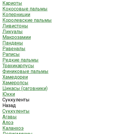
Кариоты
Кокосовые пальмы
Коперниции
Королевские пальмы
Ливистоны
Ликуалы
Макрозамии
Панданы
Равеналы
Раписы
Редкие пальмы
Трахикарпусы
Финиковые пальмы
Хамедореи
Хамеропсы
Цикасы (саговники)
Юкки
Суккуленты
Назад
Суккуленты
Агавы
Алоэ
Каланхоэ
Леписмиумы