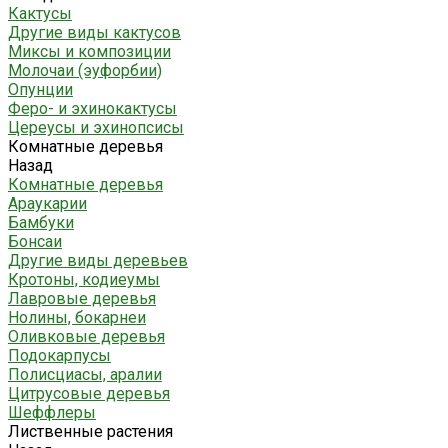
Кактусы
Другие виды кактусов
Миксы и композиции
Молочаи (эуфорбии)
Опунции
Феро- и эхинокактусы
Цереусы и эхинопсисы
Комнатные деревья
Назад
Комнатные деревья
Араукарии
Бамбуки
Бонсаи
Другие виды деревьев
Кротоны, кодиеумы
Лавровые деревья
Нолины, бокарнеи
Оливковые деревья
Подокарпусы
Полисциасы, аралии
Цитрусовые деревья
Шеффлеры
Лиственные растения