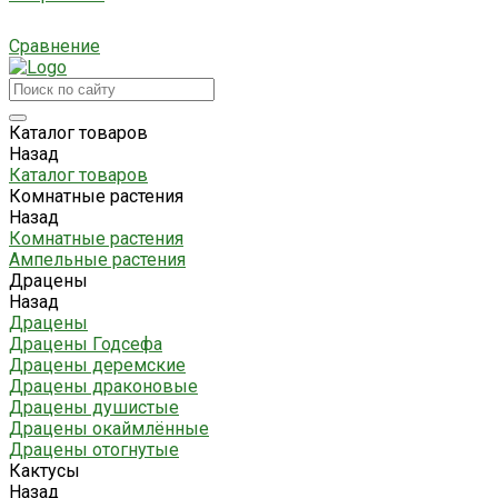
Сравнение
Каталог товаров
Назад
Каталог товаров
Комнатные растения
Назад
Комнатные растения
Ампельные растения
Драцены
Назад
Драцены
Драцены Годсефа
Драцены деремские
Драцены драконовые
Драцены душистые
Драцены окаймлённые
Драцены отогнутые
Кактусы
Назад