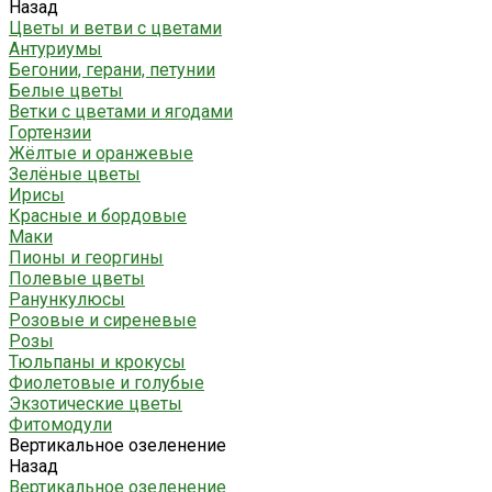
Назад
Цветы и ветви с цветами
Антуриумы
Бегонии, герани, петунии
Белые цветы
Ветки с цветами и ягодами
Гортензии
Жёлтые и оранжевые
Зелёные цветы
Ирисы
Красные и бордовые
Маки
Пионы и георгины
Полевые цветы
Ранункулюсы
Розовые и сиреневые
Розы
Тюльпаны и крокусы
Фиолетовые и голубые
Экзотические цветы
Фитомодули
Вертикальное озеленение
Назад
Вертикальное озеленение