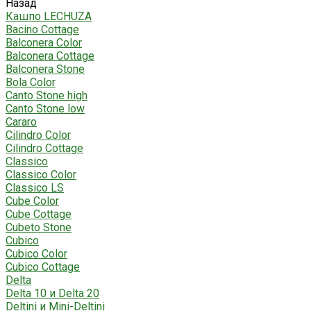
Назад
Кашпо LECHUZA
Bacino Cottage
Balconera Color
Balconera Cottage
Balconera Stone
Bola Color
Canto Stone high
Canto Stone low
Cararo
Cilindro Color
Cilindro Cottage
Classico
Classico Color
Classico LS
Cube Color
Cube Cottage
Cubeto Stone
Cubico
Cubico Color
Cubico Cottage
Delta
Delta 10 и Delta 20
Deltini и Mini-Deltini