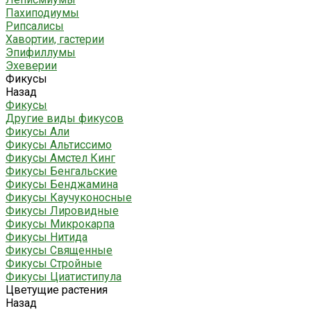
Пахиподиумы
Рипсалисы
Хавортии, гастерии
Эпифиллумы
Эхеверии
Фикусы
Назад
Фикусы
Другие виды фикусов
Фикусы Али
Фикусы Альтиссимо
Фикусы Амстел Кинг
Фикусы Бенгальские
Фикусы Бенджамина
Фикусы Каучуконосные
Фикусы Лировидные
Фикусы Микрокарпа
Фикусы Нитида
Фикусы Священные
Фикусы Стройные
Фикусы Циатистипула
Цветущие растения
Назад