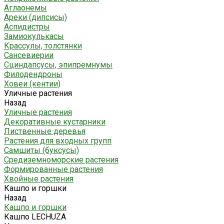
Аглаонемы
Ареки (дипсисы)
Аспидистры
Замиокулькасы
Крассулы, толстянки
Сансевиерии
Сциндапсусы, эпипремнумы
Филодендроны
Ховеи (кентии)
Уличные растения
Назад
Уличные растения
Декоративные кустарники
Лиственные деревья
Растения для входных групп
Самшиты (буксусы)
Средиземноморские растения
Формированные растения
Хвойные растения
Кашпо и горшки
Назад
Кашпо и горшки
Кашпо LECHUZA