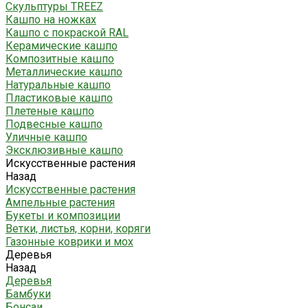
Скульптуры TREEZ
Кашпо на ножках
Кашпо с покраской RAL
Керамические кашпо
Композитные кашпо
Металлические кашпо
Натуральные кашпо
Пластиковые кашпо
Плетеные кашпо
Подвесные кашпо
Уличные кашпо
Эксклюзивные кашпо
Искусственные растения
Назад
Искусственные растения
Ампельные растения
Букеты и композиции
Ветки, листья, корни, коряги
Газонные коврики и мох
Деревья
Назад
Деревья
Бамбуки
Бонсаи