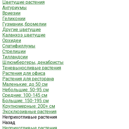
Цветущие растения
Антуриумы
Вриезии
Геликонии
Гузмании, бромелии
Другие цветущие
Каланхоэ цветущие
Орхидеи
Спатифиллумы
Стрелиции
Тилландсии
Шлюмбергеры, декабристы
Теневыносливые растения
Растения для офиса
Растения для ресторана
Маленькие: до 50 см
Небольшие: 50-95 см
Средние: 100-145 см
Большие: 150-195 см
Крупномерные: 200+ см
Эксклюзивные растения
Неприхотливые растения
Назад
Неприхотливые растения