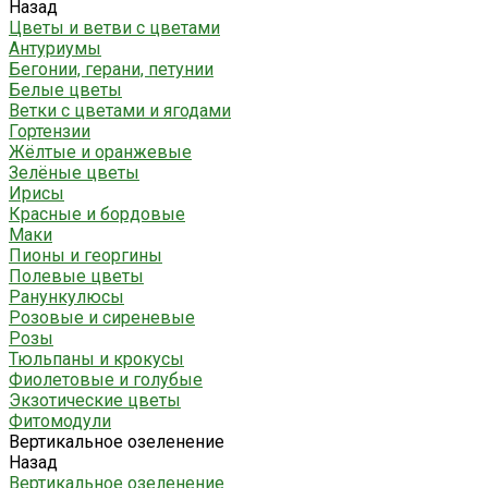
Назад
Цветы и ветви с цветами
Антуриумы
Бегонии, герани, петунии
Белые цветы
Ветки с цветами и ягодами
Гортензии
Жёлтые и оранжевые
Зелёные цветы
Ирисы
Красные и бордовые
Маки
Пионы и георгины
Полевые цветы
Ранункулюсы
Розовые и сиреневые
Розы
Тюльпаны и крокусы
Фиолетовые и голубые
Экзотические цветы
Фитомодули
Вертикальное озеленение
Назад
Вертикальное озеленение