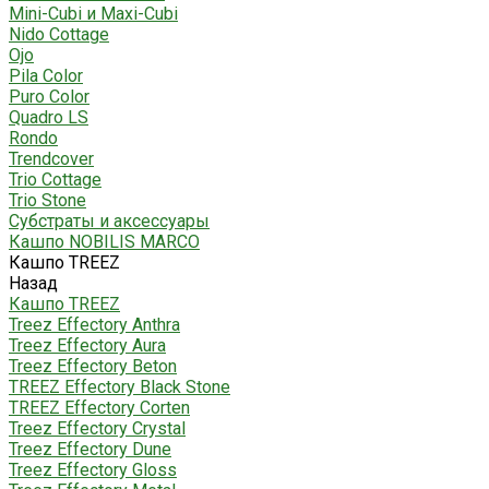
Mini-Cubi и Maxi-Cubi
Nido Cottage
Ojo
Pila Color
Puro Color
Quadro LS
Rondo
Trendcover
Trio Cottage
Trio Stone
Субстраты и аксессуары
Кашпо NOBILIS MARCO
Кашпо TREEZ
Назад
Кашпо TREEZ
Treez Effectory Anthra
Treez Effectory Aura
Treez Effectory Beton
TREEZ Effectory Black Stone
TREEZ Effectory Corten
Treez Effectory Crystal
Treez Effectory Dune
Treez Effectory Gloss