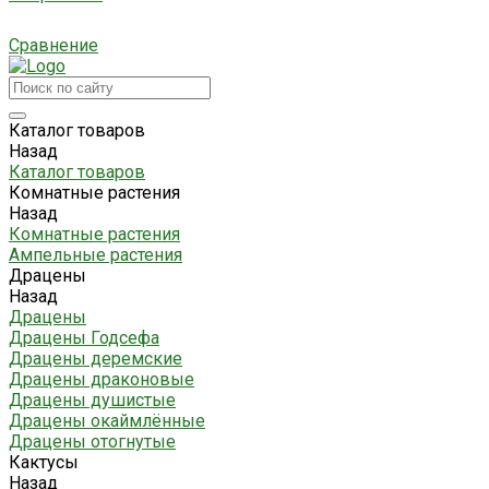
Сравнение
Каталог товаров
Назад
Каталог товаров
Комнатные растения
Назад
Комнатные растения
Ампельные растения
Драцены
Назад
Драцены
Драцены Годсефа
Драцены деремские
Драцены драконовые
Драцены душистые
Драцены окаймлённые
Драцены отогнутые
Кактусы
Назад