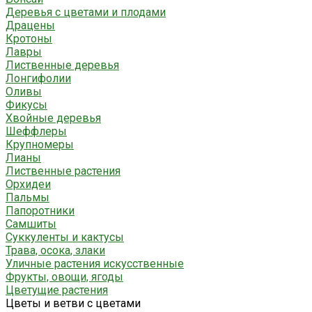
Деревья с цветами и плодами
Драцены
Кротоны
Лавры
Лиственные деревья
Лонгифолии
Оливы
Фикусы
Хвойные деревья
Шеффлеры
Крупномеры
Лианы
Лиственные растения
Орхидеи
Пальмы
Папоротники
Самшиты
Суккуленты и кактусы
Трава, осока, злаки
Уличные растения искусственные
Фрукты, овощи, ягоды
Цветущие растения
Цветы и ветви с цветами