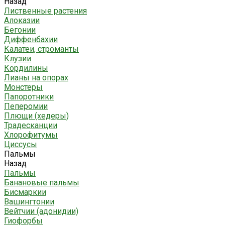
Назад
Лиственные растения
Алоказии
Бегонии
Диффенбахии
Калатеи, строманты
Клузии
Кордилины
Лианы на опорах
Монстеры
Папоротники
Пеперомии
Плющи (хедеры)
Традесканции
Хлорофитумы
Циссусы
Пальмы
Назад
Пальмы
Банановые пальмы
Бисмаркии
Вашингтонии
Вейтчии (адонидии)
Гиофорбы