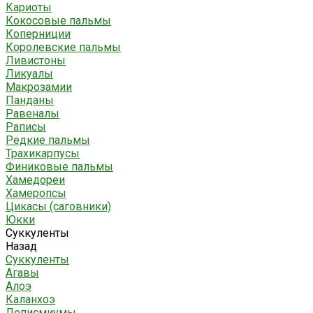
Кариоты
Кокосовые пальмы
Коперниции
Королевские пальмы
Ливистоны
Ликуалы
Макрозамии
Панданы
Равеналы
Раписы
Редкие пальмы
Трахикарпусы
Финиковые пальмы
Хамедореи
Хамеропсы
Цикасы (саговники)
Юкки
Суккуленты
Назад
Суккуленты
Агавы
Алоэ
Каланхоэ
Леписмиумы