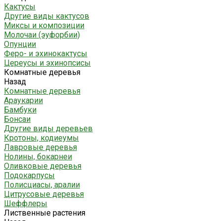
Кактусы
Другие виды кактусов
Миксы и композиции
Молочаи (эуфорбии)
Опунции
Феро- и эхинокактусы
Цереусы и эхинопсисы
Комнатные деревья
Назад
Комнатные деревья
Араукарии
Бамбуки
Бонсаи
Другие виды деревьев
Кротоны, кодиеумы
Лавровые деревья
Нолины, бокарнеи
Оливковые деревья
Подокарпусы
Полисциасы, аралии
Цитрусовые деревья
Шеффлеры
Лиственные растения