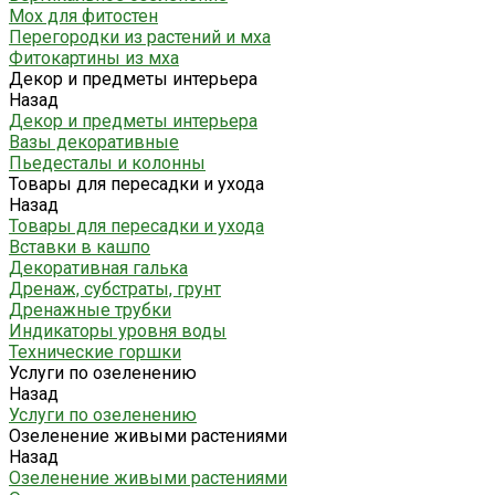
Мох для фитостен
Перегородки из растений и мха
Фитокартины из мха
Декор и предметы интерьера
Назад
Декор и предметы интерьера
Вазы декоративные
Пьедесталы и колонны
Товары для пересадки и ухода
Назад
Товары для пересадки и ухода
Вставки в кашпо
Декоративная галька
Дренаж, субстраты, грунт
Дренажные трубки
Индикаторы уровня воды
Технические горшки
Услуги по озеленению
Назад
Услуги по озеленению
Озеленение живыми растениями
Назад
Озеленение живыми растениями