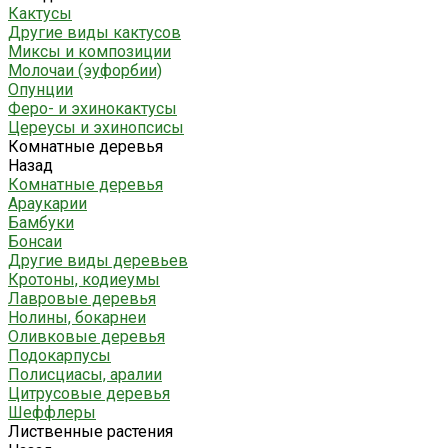
Кактусы
Другие виды кактусов
Миксы и композиции
Молочаи (эуфорбии)
Опунции
Феро- и эхинокактусы
Цереусы и эхинопсисы
Комнатные деревья
Назад
Комнатные деревья
Араукарии
Бамбуки
Бонсаи
Другие виды деревьев
Кротоны, кодиеумы
Лавровые деревья
Нолины, бокарнеи
Оливковые деревья
Подокарпусы
Полисциасы, аралии
Цитрусовые деревья
Шеффлеры
Лиственные растения