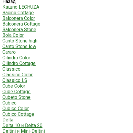
Назад
Кашпо LECHUZA
Bacino Cottage
Balconera Color
Balconera Cottage
Balconera Stone
Bola Color
Canto Stone high
Canto Stone low
Cararo
Cilindro Color
Cilindro Cottage
Classico
Classico Color
Classico LS
Cube Color
Cube Cottage
Cubeto Stone
Cubico
Cubico Color
Cubico Cottage
Delta
Delta 10 и Delta 20
Deltini и Mini-Deltini