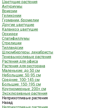
Цветущие растения
Антуриумы
Вриезии
Геликонии
Гузмании, бромелии
Другие цветущие
Каланхоэ цветущие
Орхидеи
Спатифиллумы
Стрелиции
Тилландсии
Шлюмбергеры, декабристы
Теневыносливые растения
Растения для офиса
Растения для ресторана
Маленькие: до 50 см
Небольшие: 50-95 см
Средние: 100-145 см
Большие: 150-195 см
Крупномерные: 200+ см
Эксклюзивные растения
Неприхотливые растения
Назад
Неприхотливые растения