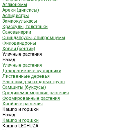
Аглаонемы
Ареки (дипсисы)
Аспидистры
Замиокулькасы
Крассулы, толстянки
Сансевиерии
Сциндапсусы, эпипремнумы
Филодендроны
Ховеи (кентии)
Уличные растения
Назад
Уличные растения
Декоративные кустарники
Лиственные деревья
Растения для входных групп
Самшиты (буксусы)
Средиземноморские растения
Формированные растения
Хвойные растения
Кашпо и горшки
Назад
Кашпо и горшки
Кашпо LECHUZA