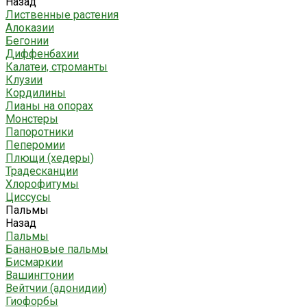
Назад
Лиственные растения
Алоказии
Бегонии
Диффенбахии
Калатеи, строманты
Клузии
Кордилины
Лианы на опорах
Монстеры
Папоротники
Пеперомии
Плющи (хедеры)
Традесканции
Хлорофитумы
Циссусы
Пальмы
Назад
Пальмы
Банановые пальмы
Бисмаркии
Вашингтонии
Вейтчии (адонидии)
Гиофорбы