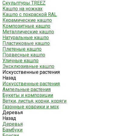
Скульптуры TREEZ
Кашпо на ножках
Кашпо с покраской RAL
Керамические кашпо
Композитные кашпо
Металлические кашпо
Натуральные кашпо
Пластиковые кашпо
Плетеные кашпо
Подвесные кашпо
Уличные кашпо
Эксклюзивные кашпо
Искусственные растения
Назад
Искусственные растения
Ампельные растения
Букеты и композиции
Ветки, листья, корни, коряги
Газонные коврики и мох
Деревья
Назад
Деревья
Бамбуки
Бонсаи