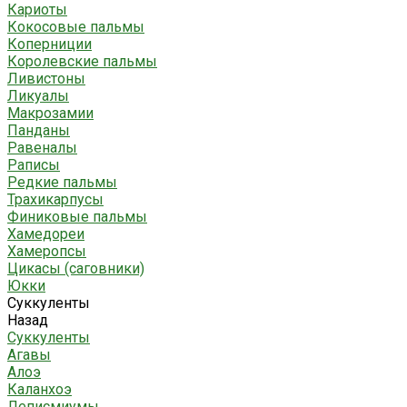
Кариоты
Кокосовые пальмы
Коперниции
Королевские пальмы
Ливистоны
Ликуалы
Макрозамии
Панданы
Равеналы
Раписы
Редкие пальмы
Трахикарпусы
Финиковые пальмы
Хамедореи
Хамеропсы
Цикасы (саговники)
Юкки
Суккуленты
Назад
Суккуленты
Агавы
Алоэ
Каланхоэ
Леписмиумы