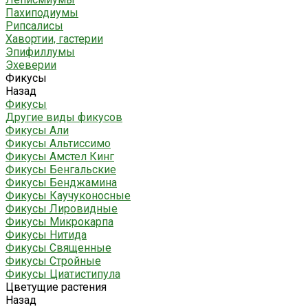
Пахиподиумы
Рипсалисы
Хавортии, гастерии
Эпифиллумы
Эхеверии
Фикусы
Назад
Фикусы
Другие виды фикусов
Фикусы Али
Фикусы Альтиссимо
Фикусы Амстел Кинг
Фикусы Бенгальские
Фикусы Бенджамина
Фикусы Каучуконосные
Фикусы Лировидные
Фикусы Микрокарпа
Фикусы Нитида
Фикусы Священные
Фикусы Стройные
Фикусы Циатистипула
Цветущие растения
Назад