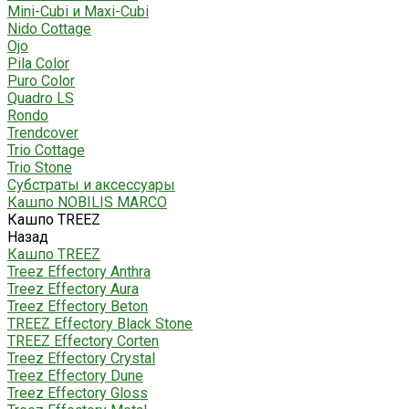
Mini-Cubi и Maxi-Cubi
Nido Cottage
Ojo
Pila Color
Puro Color
Quadro LS
Rondo
Trendcover
Trio Cottage
Trio Stone
Субстраты и аксессуары
Кашпо NOBILIS MARCO
Кашпо TREEZ
Назад
Кашпо TREEZ
Treez Effectory Anthra
Treez Effectory Aura
Treez Effectory Beton
TREEZ Effectory Black Stone
TREEZ Effectory Corten
Treez Effectory Crystal
Treez Effectory Dune
Treez Effectory Gloss