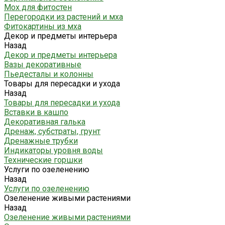
Мох для фитостен
Перегородки из растений и мха
Фитокартины из мха
Декор и предметы интерьера
Назад
Декор и предметы интерьера
Вазы декоративные
Пьедесталы и колонны
Товары для пересадки и ухода
Назад
Товары для пересадки и ухода
Вставки в кашпо
Декоративная галька
Дренаж, субстраты, грунт
Дренажные трубки
Индикаторы уровня воды
Технические горшки
Услуги по озеленению
Назад
Услуги по озеленению
Озеленение живыми растениями
Назад
Озеленение живыми растениями