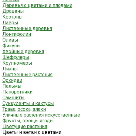
Деревья с цветами и плодами
Драцены
Кротоны
Лавры
Лиственные деревья
Лонгифолии
Оливы
Фикусы
Хвойные деревья
Шеффлеры
Крупномеры
Лианы
Лиственные растения
Орхидеи
Пальмы
Папоротники
Самшиты
Суккуленты и кактусы
Трава, осока, злаки
Уличные растения искусственные
Фрукты, овощи, ягоды
Цветущие растения
Цветы и ветви с цветами