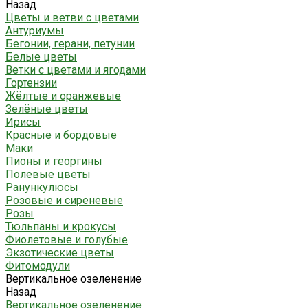
Назад
Цветы и ветви с цветами
Антуриумы
Бегонии, герани, петунии
Белые цветы
Ветки с цветами и ягодами
Гортензии
Жёлтые и оранжевые
Зелёные цветы
Ирисы
Красные и бордовые
Маки
Пионы и георгины
Полевые цветы
Ранункулюсы
Розовые и сиреневые
Розы
Тюльпаны и крокусы
Фиолетовые и голубые
Экзотические цветы
Фитомодули
Вертикальное озеленение
Назад
Вертикальное озеленение