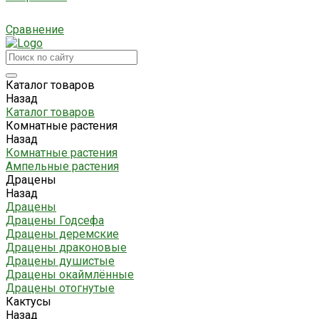
Сравнение
Каталог товаров
Назад
Каталог товаров
Комнатные растения
Назад
Комнатные растения
Ампельные растения
Драцены
Назад
Драцены
Драцены Годсефа
Драцены деремские
Драцены драконовые
Драцены душистые
Драцены окаймлённые
Драцены отогнутые
Кактусы
Назад