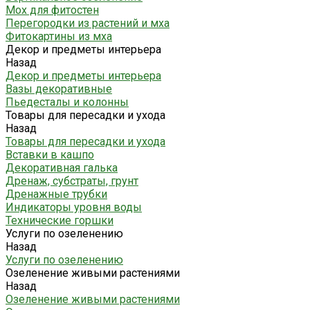
Мох для фитостен
Перегородки из растений и мха
Фитокартины из мха
Декор и предметы интерьера
Назад
Декор и предметы интерьера
Вазы декоративные
Пьедесталы и колонны
Товары для пересадки и ухода
Назад
Товары для пересадки и ухода
Вставки в кашпо
Декоративная галька
Дренаж, субстраты, грунт
Дренажные трубки
Индикаторы уровня воды
Технические горшки
Услуги по озеленению
Назад
Услуги по озеленению
Озеленение живыми растениями
Назад
Озеленение живыми растениями