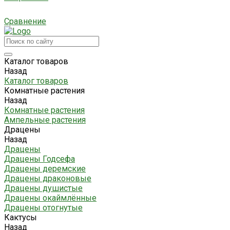
Сравнение
Каталог товаров
Назад
Каталог товаров
Комнатные растения
Назад
Комнатные растения
Ампельные растения
Драцены
Назад
Драцены
Драцены Годсефа
Драцены деремские
Драцены драконовые
Драцены душистые
Драцены окаймлённые
Драцены отогнутые
Кактусы
Назад