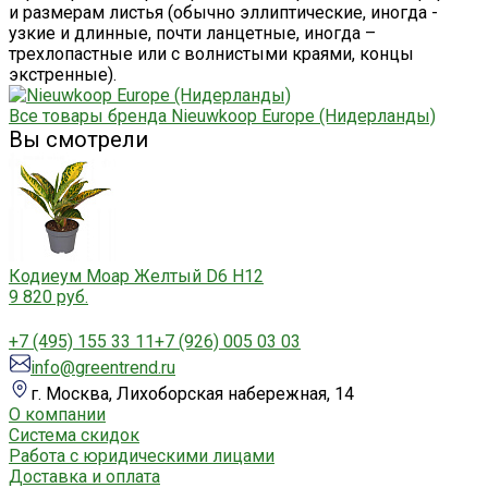
и размерам листья (обычно эллиптические, иногда -
узкие и длинные, почти ланцетные, иногда –
трехлопастные или с волнистыми краями, концы
экстренные).
Все товары бренда Nieuwkoop Europe (Нидерланды)
Вы смотрели
Кодиеум Моар Желтый D6 H12
9 820 руб.
+7 (495) 155 33 11
+7 (926) 005 03 03
info@greentrend.ru
г. Москва, Лихоборская набережная, 14
О компании
Система скидок
Работа с юридическими лицами
Доставка и оплата