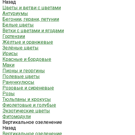
Назад
Цветы и ветви с цветами
Антуриумы
Бегонии, герани, петунии
Белые цветы
Ветки с цветами и ягодами
Гортензии
Жёлтые и оранжевые
Зелёные цветы
Ирисы
Красные и бордовые
Маки
Пионы и георгины
Полевые цветы
Ранункулюсы
Розовые и сиреневые
Розы
Тюльпаны и крокусы
Фиолетовые и голубые
Экзотические цветы
Фитомодули
Вертикальное озеленение
Назад
Вертикальное озеленение