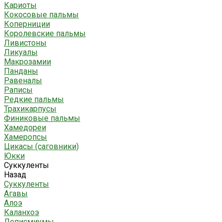
Кариоты
Кокосовые пальмы
Коперниции
Королевские пальмы
Ливистоны
Ликуалы
Макрозамии
Панданы
Равеналы
Раписы
Редкие пальмы
Трахикарпусы
Финиковые пальмы
Хамедореи
Хамеропсы
Цикасы (саговники)
Юкки
Суккуленты
Назад
Суккуленты
Агавы
Алоэ
Каланхоэ
Леписмиумы