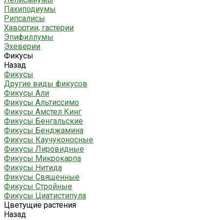
Пахиподиумы
Рипсалисы
Хавортии, гастерии
Эпифиллумы
Эхеверии
Фикусы
Назад
Фикусы
Другие виды фикусов
Фикусы Али
Фикусы Альтиссимо
Фикусы Амстел Кинг
Фикусы Бенгальские
Фикусы Бенджамина
Фикусы Каучуконосные
Фикусы Лировидные
Фикусы Микрокарпа
Фикусы Нитида
Фикусы Священные
Фикусы Стройные
Фикусы Циатистипула
Цветущие растения
Назад