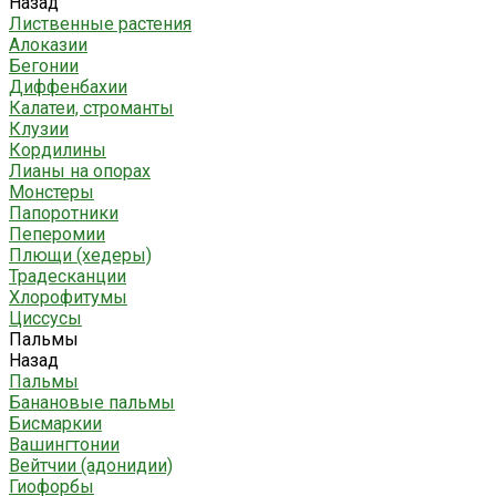
Назад
Лиственные растения
Алоказии
Бегонии
Диффенбахии
Калатеи, строманты
Клузии
Кордилины
Лианы на опорах
Монстеры
Папоротники
Пеперомии
Плющи (хедеры)
Традесканции
Хлорофитумы
Циссусы
Пальмы
Назад
Пальмы
Банановые пальмы
Бисмаркии
Вашингтонии
Вейтчии (адонидии)
Гиофорбы