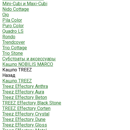
Mini-Cubi и Maxi-Cubi
Nido Cottage
Ojo
Pila Color
Puro Color
Quadro LS
Rondo
Trendcover
Trio Cottage
Trio Stone
Субстраты и аксессуары
Кашпо NOBILIS MARCO
Кашпо TREEZ
Назад
Кашпо TREEZ
Treez Effectory Anthra
Treez Effectory Aura
Treez Effectory Beton
TREEZ Effectory Black Stone
TREEZ Effectory Corten
Treez Effectory Crystal
Treez Effectory Dune
Treez Effectory Gloss