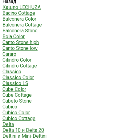
Назад
Кашпо LECHUZA
Bacino Cottage
Balconera Color
Balconera Cottage
Balconera Stone
Bola Color
Canto Stone high
Canto Stone low
Cararo
Cilindro Color
Cilindro Cottage
Classico
Classico Color
Classico LS
Cube Color
Cube Cottage
Cubeto Stone
Cubico
Cubico Color
Cubico Cottage
Delta
Delta 10 и Delta 20
Deltini и Mini-Deltini