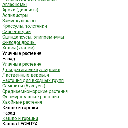
Аглаонемы
Ареки (дипсисы)
Аспидистры
Замиокулькасы
Крассулы, толстянки
Сансевиерии
Сциндапсусы, эпипремнумы
Филодендроны
Ховеи (кентии)
Уличные растения
Назад
Уличные растения
Декоративные кустарники
Лиственные деревья
Растения для входных групп
Самшиты (буксусы)
Средиземноморские растения
Формированные растения
Хвойные растения
Кашпо и горшки
Назад
Кашпо и горшки
Кашпо LECHUZA