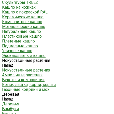
Скульптуры TREEZ
Кашпо на ножках
Кашпо с покраской RAL
Керамические кашпо
Композитные кашпо
Металлические кашпо
Натуральные кашпо
Пластиковые кашпо
Плетеные кашпо
Подвесные кашпо
Уличные кашпо
Эксклюзивные кашпо
Искусственные растения
Назад
Искусственные растения
Ампельные растения
Букеты и композиции
Ветки, листья, корни, коряги
Газонные коврики и мох
Деревья
Назад
Деревья
Бамбуки
Бонсаи