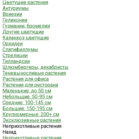
Цветущие растения
Антуриумы
Вриезии
Геликонии
Гузмании, бромелии
Другие цветущие
Каланхоэ цветущие
Орхидеи
Спатифиллумы
Стрелиции
Тилландсии
Шлюмбергеры, декабристы
Теневыносливые растения
Растения для офиса
Растения для ресторана
Маленькие: до 50 см
Небольшие: 50-95 см
Средние: 100-145 см
Большие: 150-195 см
Крупномерные: 200+ см
Эксклюзивные растения
Неприхотливые растения
Назад
Неприхотливые растения