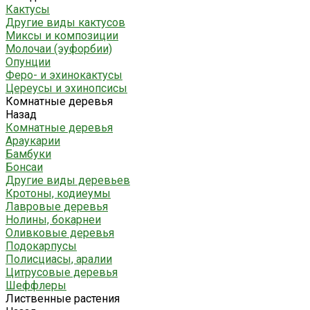
Кактусы
Другие виды кактусов
Миксы и композиции
Молочаи (эуфорбии)
Опунции
Феро- и эхинокактусы
Цереусы и эхинопсисы
Комнатные деревья
Назад
Комнатные деревья
Араукарии
Бамбуки
Бонсаи
Другие виды деревьев
Кротоны, кодиеумы
Лавровые деревья
Нолины, бокарнеи
Оливковые деревья
Подокарпусы
Полисциасы, аралии
Цитрусовые деревья
Шеффлеры
Лиственные растения