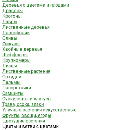
Деревья с цветами и плодами
Драцены
Кротоны
Лавры
Лиственные деревья
Лонгифолии
Оливы
Фикусы
Хвойные деревья
Шеффлеры
Крупномеры
Лианы
Лиственные растения
Орхидеи
Пальмы
Папоротники
Самшиты
Суккуленты и кактусы
Трава, осока, злаки
Уличные растения искусственные
Фрукты, овощи, ягоды
Цветущие растения
Цветы и ветви с цветами