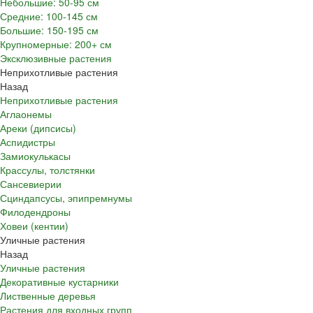
Небольшие: 50-95 см
Средние: 100-145 см
Большие: 150-195 см
Крупномерные: 200+ см
Эксклюзивные растения
Неприхотливые растения
Назад
Неприхотливые растения
Аглаонемы
Ареки (дипсисы)
Аспидистры
Замиокулькасы
Крассулы, толстянки
Сансевиерии
Сциндапсусы, эпипремнумы
Филодендроны
Ховеи (кентии)
Уличные растения
Назад
Уличные растения
Декоративные кустарники
Лиственные деревья
Растения для входных групп