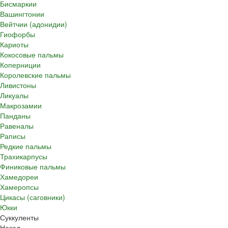
Бисмаркии
Вашингтонии
Вейтчии (адонидии)
Гиофорбы
Кариоты
Кокосовые пальмы
Коперниции
Королевские пальмы
Ливистоны
Ликуалы
Макрозамии
Панданы
Равеналы
Раписы
Редкие пальмы
Трахикарпусы
Финиковые пальмы
Хамедореи
Хамеропсы
Цикасы (саговники)
Юкки
Суккуленты
Назад