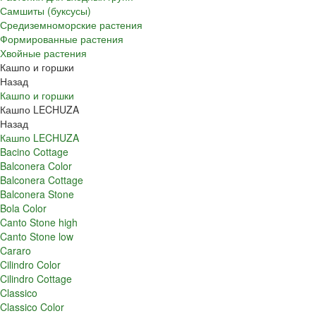
Самшиты (буксусы)
Средиземноморские растения
Формированные растения
Хвойные растения
Кашпо и горшки
Назад
Кашпо и горшки
Кашпо LECHUZA
Назад
Кашпо LECHUZA
Bacino Cottage
Balconera Color
Balconera Cottage
Balconera Stone
Bola Color
Canto Stone high
Canto Stone low
Cararo
Cilindro Color
Cilindro Cottage
Classico
Classico Color