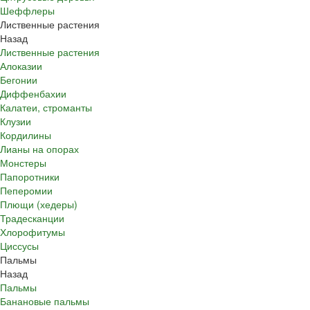
Шеффлеры
Лиственные растения
Назад
Лиственные растения
Алоказии
Бегонии
Диффенбахии
Калатеи, строманты
Клузии
Кордилины
Лианы на опорах
Монстеры
Папоротники
Пеперомии
Плющи (хедеры)
Традесканции
Хлорофитумы
Циссусы
Пальмы
Назад
Пальмы
Банановые пальмы