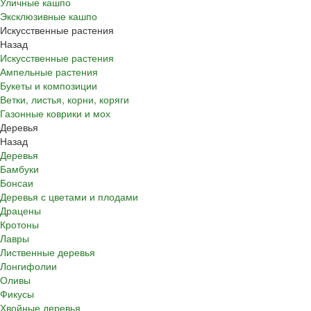
Уличные кашпо
Эксклюзивные кашпо
Искусственные растения
Назад
Искусственные растения
Ампельные растения
Букеты и композиции
Ветки, листья, корни, коряги
Газонные коврики и мох
Деревья
Назад
Деревья
Бамбуки
Бонсаи
Деревья с цветами и плодами
Драцены
Кротоны
Лавры
Лиственные деревья
Лонгифолии
Оливы
Фикусы
Хвойные деревья