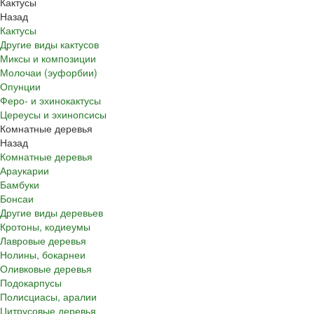
Кактусы
Назад
Кактусы
Другие виды кактусов
Миксы и композиции
Молочаи (эуфорбии)
Опунции
Феро- и эхинокактусы
Цереусы и эхинопсисы
Комнатные деревья
Назад
Комнатные деревья
Араукарии
Бамбуки
Бонсаи
Другие виды деревьев
Кротоны, кодиеумы
Лавровые деревья
Нолины, бокарнеи
Оливковые деревья
Подокарпусы
Полисциасы, аралии
Цитрусовые деревья