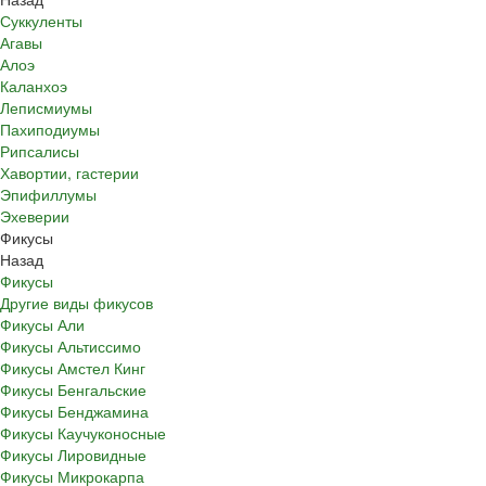
Суккуленты
Агавы
Алоэ
Каланхоэ
Леписмиумы
Пахиподиумы
Рипсалисы
Хавортии, гастерии
Эпифиллумы
Эхеверии
Фикусы
Назад
Фикусы
Другие виды фикусов
Фикусы Али
Фикусы Альтиссимо
Фикусы Амстел Кинг
Фикусы Бенгальские
Фикусы Бенджамина
Фикусы Каучуконосные
Фикусы Лировидные
Фикусы Микрокарпа