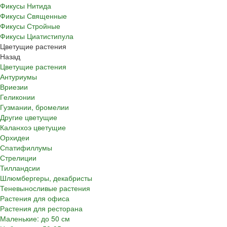
Фикусы Нитида
Фикусы Священные
Фикусы Стройные
Фикусы Циатистипула
Цветущие растения
Назад
Цветущие растения
Антуриумы
Вриезии
Геликонии
Гузмании, бромелии
Другие цветущие
Каланхоэ цветущие
Орхидеи
Спатифиллумы
Стрелиции
Тилландсии
Шлюмбергеры, декабристы
Теневыносливые растения
Растения для офиса
Растения для ресторана
Маленькие: до 50 см