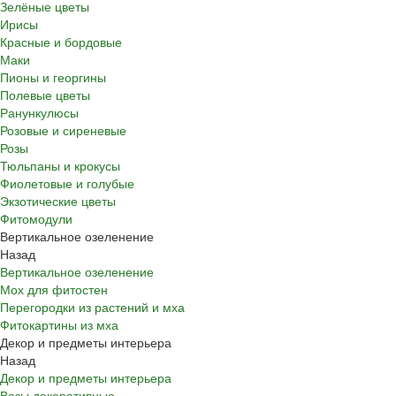
Зелёные цветы
Ирисы
Красные и бордовые
Маки
Пионы и георгины
Полевые цветы
Ранункулюсы
Розовые и сиреневые
Розы
Тюльпаны и крокусы
Фиолетовые и голубые
Экзотические цветы
Фитомодули
Вертикальное озеленение
Назад
Вертикальное озеленение
Мох для фитостен
Перегородки из растений и мха
Фитокартины из мха
Декор и предметы интерьера
Назад
Декор и предметы интерьера
Вазы декоративные