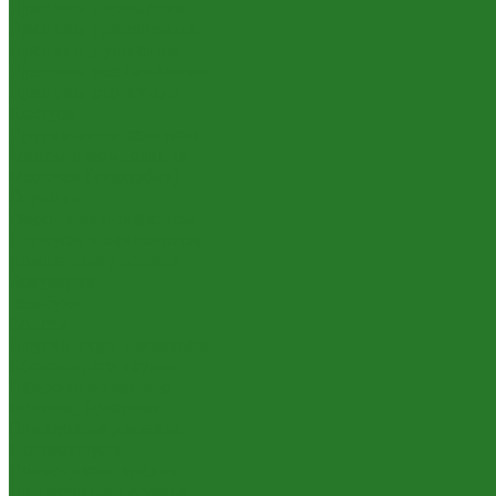
Драцены деремские
Драцены драконовые
Драцены душистые
Драцены окаймлённые
Драцены отогнутые
Кактусы
Другие виды кактусов
Миксы и композиции
Молочаи (эуфорбии)
Опунции
Феро- и эхинокактусы
Цереусы и эхинопсисы
Комнатные деревья
Араукарии
Бамбуки
Бонсаи
Другие виды деревьев
Кротоны, кодиеумы
Лавровые деревья
Нолины, бокарнеи
Оливковые деревья
Подокарпусы
Полисциасы, аралии
Цитрусовые деревья