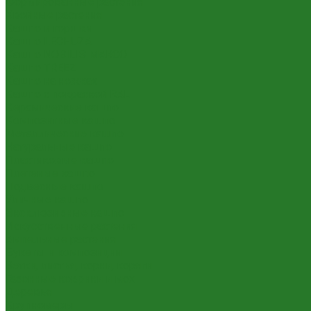
Формированные растения
Хвойные растения
Кашпо и горшки
Кашпо LECHUZA
Кашпо NOBILIS MARCO
Кашпо TREEZ
Кашпо на ножках
Кашпо с покраской RAL
Керамические кашпо
Композитные кашпо
Металлические кашпо
Натуральные кашпо
Пластиковые кашпо
Плетеные кашпо
Подвесные кашпо
Уличные кашпо
Эксклюзивные кашпо
Искусственные растения
Ампельные растения
Букеты и композиции
Ветки, листья, корни, коряги
Газонные коврики и мох
Деревья
Крупномеры