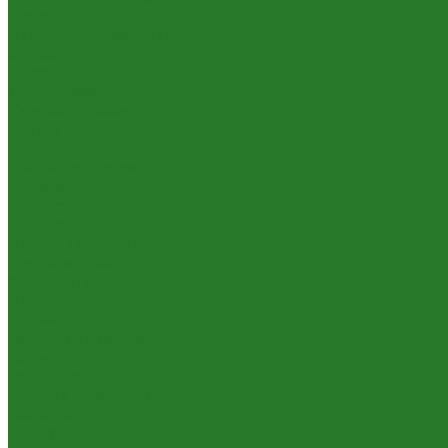
Шеффлеры
Лиственные растения
Алоказии
Бегонии
Диффенбахии
Калатеи, строманты
Клузии
Кордилины
Лианы на опорах
Монстеры
Папоротники
Пеперомии
Плющи (хедеры)
Традесканции
Хлорофитумы
Циссусы
Пальмы
Банановые пальмы
Бисмаркии
Вашингтонии
Вейтчии (адонидии)
Гиофорбы
Кариоты