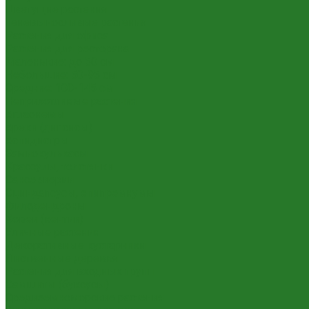
Цветущие растения
Теневыносливые растения
Растения для офиса
Растения для ресторана
Маленькие: до 50 см
Небольшие: 50-95 см
Средние: 100-145 см
Неприхотливые растения
Аглаонемы
Ареки (дипсисы)
Аспидистры
Замиокулькасы
Крассулы, толстянки
Сансевиерии
Сциндапсусы, эпипремнумы
Филодендроны
Ховеи (кентии)
Уличные растения
Декоративные кустарники
Лиственные деревья
Растения для входных групп
Самшиты (буксусы)
Средиземноморские растения