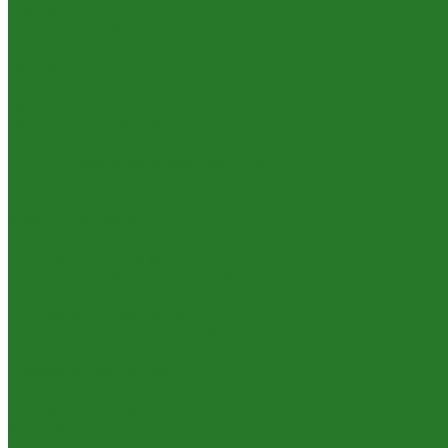
Лианы
Лиственные растения
Орхидеи
Пальмы
Папоротники
Самшиты
Суккуленты и кактусы
Трава, осока, злаки
Уличные растения искусственные
Фитомодули
Вертикальное озеленение
Мох для фитостен
Перегородки из растений и мха
Фитокартины из мха
Декор и предметы интерьера
Вазы декоративные
Пьедесталы и колонны
Товары для пересадки и ухода
Вставки в кашпо
Декоративная галька
Дренаж, субстраты, грунт
Дренажные трубки
Индикаторы уровня воды
Технические горшки