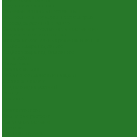
Услуги по озеленению
Озеленение живыми растениями
Озеленение интерьеров и экстерьеров
Пересадка растений в кашпо
Озеленение искусственными растениями
Искусственное озеленение
Монтаж искусственных растений в кашпо
Подбор товара под запрос
Подбор товара под Ваш запрос
Наши работы
О компании
Система скидок
Работа с юридическими лицами
Доставка и оплата
Энциклопедия растений
Бренды
Контакты
...
Каталог товаров
Комнатные растения
Ампельные растения
Драцены
Драцены Годсефа