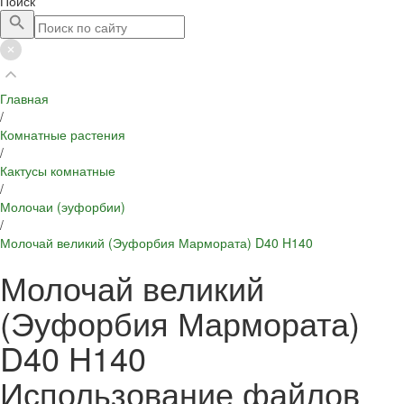
Поиск
Главная
/
Комнатные растения
/
Кактусы комнатные
/
Молочаи (эуфорбии)
/
Молочай великий (Эуфорбия Мармората) D40 H140
Молочай великий
(Эуфорбия Мармората)
D40 H140
Использование файлов