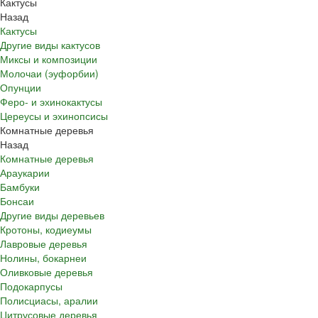
Кактусы
Назад
Кактусы
Другие виды кактусов
Миксы и композиции
Молочаи (эуфорбии)
Опунции
Феро- и эхинокактусы
Цереусы и эхинопсисы
Комнатные деревья
Назад
Комнатные деревья
Араукарии
Бамбуки
Бонсаи
Другие виды деревьев
Кротоны, кодиеумы
Лавровые деревья
Нолины, бокарнеи
Оливковые деревья
Подокарпусы
Полисциасы, аралии
Цитрусовые деревья