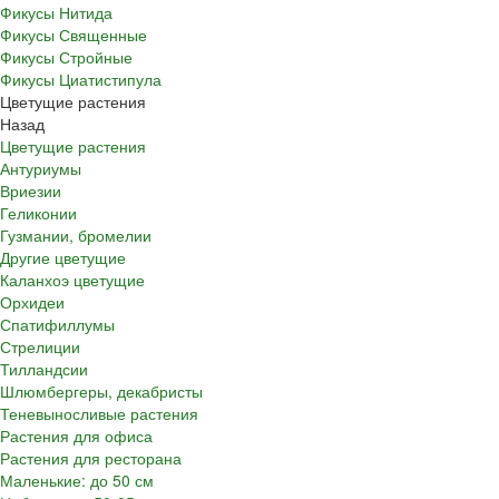
Фикусы Нитида
Фикусы Священные
Фикусы Стройные
Фикусы Циатистипула
Цветущие растения
Назад
Цветущие растения
Антуриумы
Вриезии
Геликонии
Гузмании, бромелии
Другие цветущие
Каланхоэ цветущие
Орхидеи
Спатифиллумы
Стрелиции
Тилландсии
Шлюмбергеры, декабристы
Теневыносливые растения
Растения для офиса
Растения для ресторана
Маленькие: до 50 см