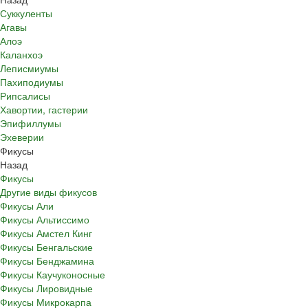
Суккуленты
Агавы
Алоэ
Каланхоэ
Леписмиумы
Пахиподиумы
Рипсалисы
Хавортии, гастерии
Эпифиллумы
Эхеверии
Фикусы
Назад
Фикусы
Другие виды фикусов
Фикусы Али
Фикусы Альтиссимо
Фикусы Амстел Кинг
Фикусы Бенгальские
Фикусы Бенджамина
Фикусы Каучуконосные
Фикусы Лировидные
Фикусы Микрокарпа