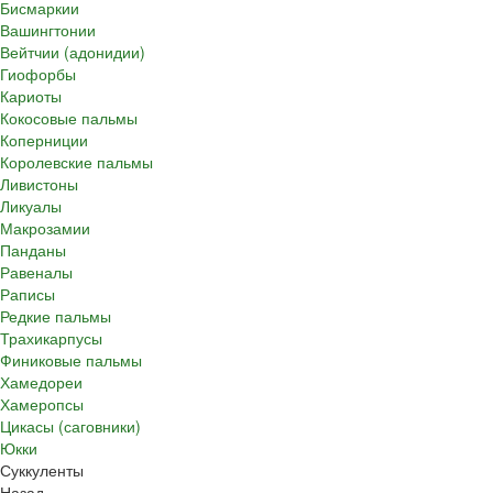
Бисмаркии
Вашингтонии
Вейтчии (адонидии)
Гиофорбы
Кариоты
Кокосовые пальмы
Коперниции
Королевские пальмы
Ливистоны
Ликуалы
Макрозамии
Панданы
Равеналы
Раписы
Редкие пальмы
Трахикарпусы
Финиковые пальмы
Хамедореи
Хамеропсы
Цикасы (саговники)
Юкки
Суккуленты
Назад