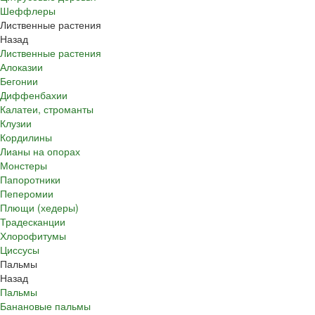
Шеффлеры
Лиственные растения
Назад
Лиственные растения
Алоказии
Бегонии
Диффенбахии
Калатеи, строманты
Клузии
Кордилины
Лианы на опорах
Монстеры
Папоротники
Пеперомии
Плющи (хедеры)
Традесканции
Хлорофитумы
Циссусы
Пальмы
Назад
Пальмы
Банановые пальмы