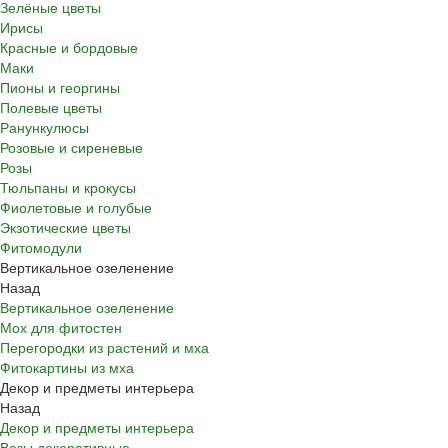
Зелёные цветы
Ирисы
Красные и бордовые
Маки
Пионы и георгины
Полевые цветы
Ранункулюсы
Розовые и сиреневые
Розы
Тюльпаны и крокусы
Фиолетовые и голубые
Экзотические цветы
Фитомодули
Вертикальное озеленение
Назад
Вертикальное озеленение
Мох для фитостен
Перегородки из растений и мха
Фитокартины из мха
Декор и предметы интерьера
Назад
Декор и предметы интерьера
Вазы декоративные