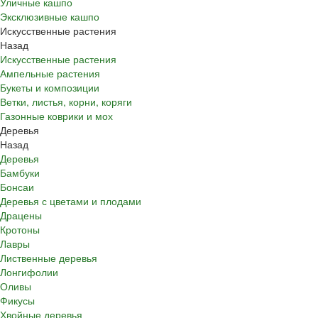
Уличные кашпо
Эксклюзивные кашпо
Искусственные растения
Назад
Искусственные растения
Ампельные растения
Букеты и композиции
Ветки, листья, корни, коряги
Газонные коврики и мох
Деревья
Назад
Деревья
Бамбуки
Бонсаи
Деревья с цветами и плодами
Драцены
Кротоны
Лавры
Лиственные деревья
Лонгифолии
Оливы
Фикусы
Хвойные деревья