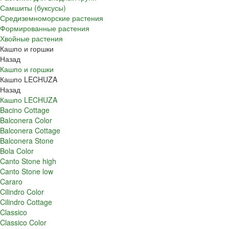
Самшиты (буксусы)
Средиземноморские растения
Формированные растения
Хвойные растения
Кашпо и горшки
Назад
Кашпо и горшки
Кашпо LECHUZA
Назад
Кашпо LECHUZA
Bacino Cottage
Balconera Color
Balconera Cottage
Balconera Stone
Bola Color
Canto Stone high
Canto Stone low
Cararo
Cilindro Color
Cilindro Cottage
Classico
Classico Color