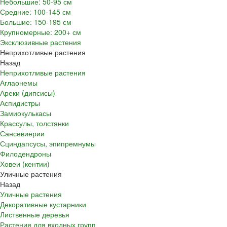
Небольшие: 50-95 см
Средние: 100-145 см
Большие: 150-195 см
Крупномерные: 200+ см
Эксклюзивные растения
Неприхотливые растения
Назад
Неприхотливые растения
Аглаонемы
Ареки (дипсисы)
Аспидистры
Замиокулькасы
Крассулы, толстянки
Сансевиерии
Сциндапсусы, эпипремнумы
Филодендроны
Ховеи (кентии)
Уличные растения
Назад
Уличные растения
Декоративные кустарники
Лиственные деревья
Растения для входных групп