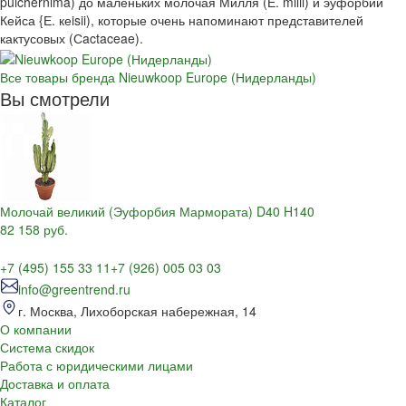
pulchernima) до маленьких молочая Милля (Е. milii) и эуфорбии
Кейса {Е. кеisii), которые очень напоминают представителей
кактусовых (Сactaceae).
Все товары бренда Nieuwkoop Europe (Нидерланды)
Вы смотрели
Молочай великий (Эуфорбия Мармората) D40 H140
82 158 руб.
+7 (495) 155 33 11
+7 (926) 005 03 03
info@greentrend.ru
г. Москва, Лихоборская набережная, 14
О компании
Система скидок
Работа с юридическими лицами
Доставка и оплата
Каталог