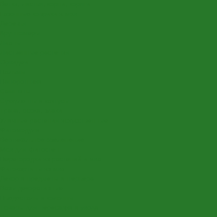
Ветки, листья, корни, коряги
Газонные коврики и мох
Деревья
Крупномеры
Лианы
Лиственные растения
Орхидеи
Пальмы
Папоротники
Самшиты
Суккуленты и кактусы
Трава, осока, злаки
Уличные растения искусственные
Фитомодули
Вертикальное озеленение
Мох для фитостен
Перегородки из растений и мха
Фитокартины из мха
Декор и предметы интерьера
Вазы декоративные
Пьедесталы и колонны
Товары для пересадки и ухода
Вставки в кашпо