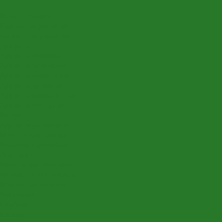
...
Каталог товаров
Комнатные растения
Ампельные растения
Драцены
Драцены Годсефа
Драцены деремские
Драцены драконовые
Драцены душистые
Драцены окаймлённые
Драцены отогнутые
Кактусы
Другие виды кактусов
Миксы и композиции
Молочаи (эуфорбии)
Опунции
Феро- и эхинокактусы
Цереусы и эхинопсисы
Комнатные деревья
Араукарии
Бамбуки
Бонсаи