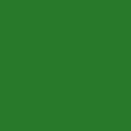
Декоративная галька
Дренаж, субстраты, грунт
Дренажные трубки
Индикаторы уровня воды
Технические горшки
Услуги по озеленению
Озеленение живыми растениями
Озеленение интерьеров и экстерьеров
Пересадка растений в кашпо
Озеленение искусственными растениями
Искусственное озеленение
Монтаж искусственных растений в кашпо
Подбор товара под запрос
Подбор товара под Ваш запрос
Наши работы
О компании
Система скидок
Работа с юридическими лицами
Доставка и оплата
Энциклопедия растений
Бренды
Контакты