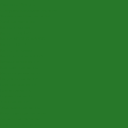
Самшиты (буксусы)
Средиземноморские растения
Формированные растения
Хвойные растения
Кашпо и горшки
Кашпо LECHUZA
Кашпо NOBILIS MARCO
Кашпо TREEZ
Кашпо на ножках
Кашпо с покраской RAL
Керамические кашпо
Композитные кашпо
Металлические кашпо
Натуральные кашпо
Пластиковые кашпо
Плетеные кашпо
Подвесные кашпо
Уличные кашпо
Эксклюзивные кашпо
Искусственные растения
Ампельные растения
Букеты и композиции