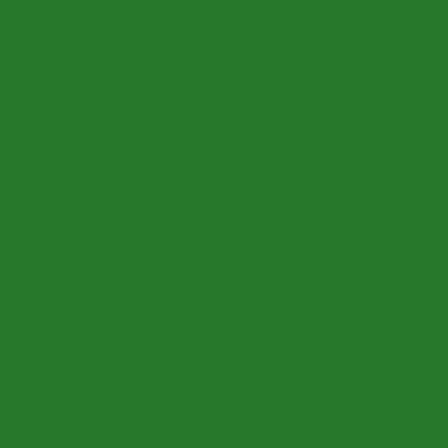
Суккуленты
Фикусы
Цветущие растения
Теневыносливые растения
Растения для офиса
Растения для ресторана
Маленькие: до 50 см
Небольшие: 50-95 см
Средние: 100-145 см
Неприхотливые растения
Аглаонемы
Ареки (дипсисы)
Аспидистры
Замиокулькасы
Крассулы, толстянки
Сансевиерии
Сциндапсусы, эпипремнумы
Филодендроны
Ховеи (кентии)
Уличные растения
Декоративные кустарники
Лиственные деревья
Растения для входных групп