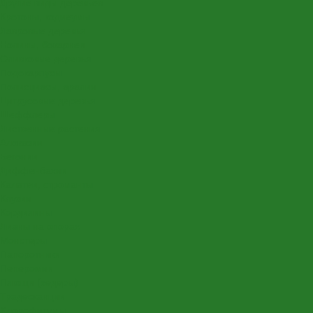
Другие виды деревьев
Кротоны, кодиеумы
Лавровые деревья
Нолины, бокарнеи
Оливковые деревья
Подокарпусы
Полисциасы, аралии
Цитрусовые деревья
Шеффлеры
Лиственные растения
Алоказии
Бегонии
Диффенбахии
Калатеи, строманты
Клузии
Кордилины
Лианы на опорах
Монстеры
Папоротники
Пеперомии
Плющи (хедеры)
Традесканции
Хлорофитумы