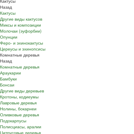
Кактусы
Назад
Кактусы
Другие виды кактусов
Миксы и композиции
Молочаи (эуфорбии)
Опунции
Феро- и эхинокактусы
Цереусы и эхинопсисы
Комнатные деревья
Назад
Комнатные деревья
Араукарии
Бамбуки
Бонсаи
Другие виды деревьев
Кротоны, кодиеумы
Лавровые деревья
Нолины, бокарнеи
Оливковые деревья
Подокарпусы
Полисциасы, аралии
Цитрусовые деревья