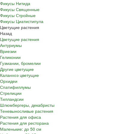
Фикусы Нитида
Фикусы Священные
Фикусы Стройные
Фикусы Циатистипула
Цветущие растения
Назад
Цветущие растения
Антуриумы
Вриезии
Геликонии
Гузмании, бромелии
Другие цветущие
Каланхоэ цветущие
Орхидеи
Спатифиллумы
Стрелиции
Тилландсии
Шлюмбергеры, декабристы
Теневыносливые растения
Растения для офиса
Растения для ресторана
Маленькие: до 50 см