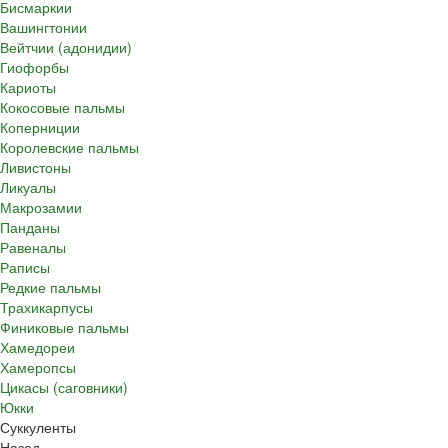
Бисмаркии
Вашингтонии
Вейтчии (адонидии)
Гиофорбы
Кариоты
Кокосовые пальмы
Коперниции
Королевские пальмы
Ливистоны
Ликуалы
Макрозамии
Панданы
Равеналы
Раписы
Редкие пальмы
Трахикарпусы
Финиковые пальмы
Хамедореи
Хамеропсы
Цикасы (саговники)
Юкки
Суккуленты
Назад