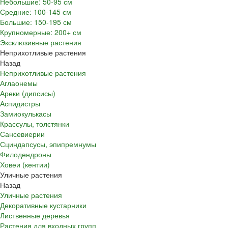
Небольшие: 50-95 см
Средние: 100-145 см
Большие: 150-195 см
Крупномерные: 200+ см
Эксклюзивные растения
Неприхотливые растения
Назад
Неприхотливые растения
Аглаонемы
Ареки (дипсисы)
Аспидистры
Замиокулькасы
Крассулы, толстянки
Сансевиерии
Сциндапсусы, эпипремнумы
Филодендроны
Ховеи (кентии)
Уличные растения
Назад
Уличные растения
Декоративные кустарники
Лиственные деревья
Растения для входных групп