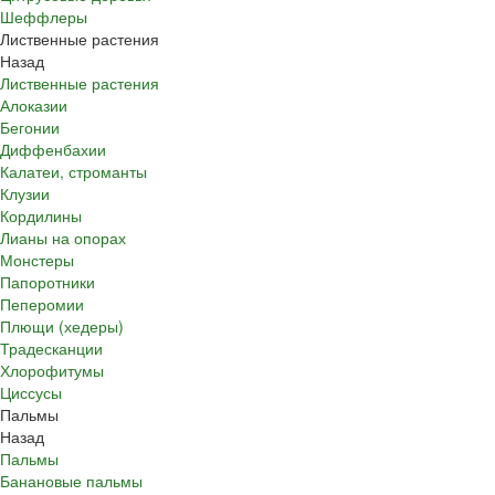
Шеффлеры
Лиственные растения
Назад
Лиственные растения
Алоказии
Бегонии
Диффенбахии
Калатеи, строманты
Клузии
Кордилины
Лианы на опорах
Монстеры
Папоротники
Пеперомии
Плющи (хедеры)
Традесканции
Хлорофитумы
Циссусы
Пальмы
Назад
Пальмы
Банановые пальмы