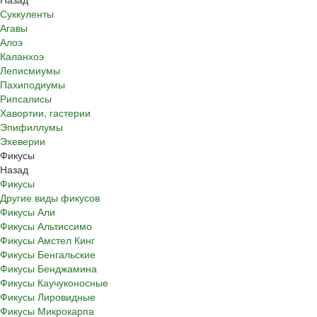
Суккуленты
Агавы
Алоэ
Каланхоэ
Леписмиумы
Пахиподиумы
Рипсалисы
Хавортии, гастерии
Эпифиллумы
Эхеверии
Фикусы
Назад
Фикусы
Другие виды фикусов
Фикусы Али
Фикусы Альтиссимо
Фикусы Амстел Кинг
Фикусы Бенгальские
Фикусы Бенджамина
Фикусы Каучуконосные
Фикусы Лировидные
Фикусы Микрокарпа