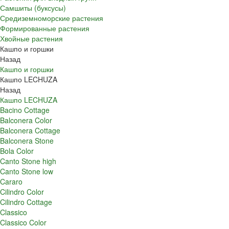
Самшиты (буксусы)
Средиземноморские растения
Формированные растения
Хвойные растения
Кашпо и горшки
Назад
Кашпо и горшки
Кашпо LECHUZA
Назад
Кашпо LECHUZA
Bacino Cottage
Balconera Color
Balconera Cottage
Balconera Stone
Bola Color
Canto Stone high
Canto Stone low
Cararo
Cilindro Color
Cilindro Cottage
Classico
Classico Color