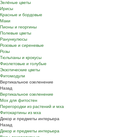
Зелёные цветы
Ирисы
Красные и бордовые
Маки
Пионы и георгины
Полевые цветы
Ранункулюсы
Розовые и сиреневые
Розы
Тюльпаны и крокусы
Фиолетовые и голубые
Экзотические цветы
Фитомодули
Вертикальное озеленение
Назад
Вертикальное озеленение
Мох для фитостен
Перегородки из растений и мха
Фитокартины из мха
Декор и предметы интерьера
Назад
Декор и предметы интерьера
Вазы декоративные