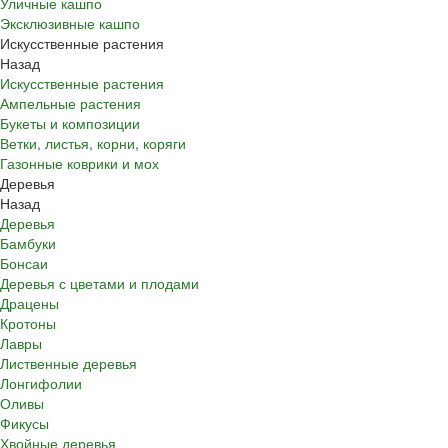
Уличные кашпо
Эксклюзивные кашпо
Искусственные растения
Назад
Искусственные растения
Ампельные растения
Букеты и композиции
Ветки, листья, корни, коряги
Газонные коврики и мох
Деревья
Назад
Деревья
Бамбуки
Бонсаи
Деревья с цветами и плодами
Драцены
Кротоны
Лавры
Лиственные деревья
Лонгифолии
Оливы
Фикусы
Хвойные деревья