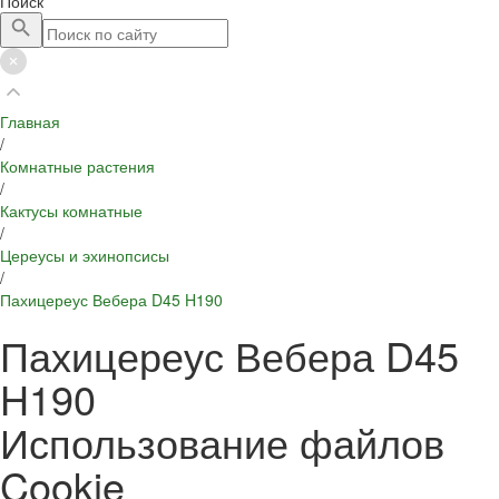
Поиск
Главная
/
Комнатные растения
/
Кактусы комнатные
/
Цереусы и эхинопсисы
/
Пахицереус Вебера D45 H190
Пахицереус Вебера D45
H190
Использование файлов
Cookie