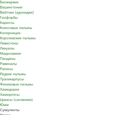
Бисмаркии
Вашингтонии
Вейтчии (адонидии)
Гиофорбы
Кариоты
Кокосовые пальмы
Коперниции
Королевские пальмы
Ливистоны
Ликуалы
Макрозамии
Панданы
Равеналы
Раписы
Редкие пальмы
Трахикарпусы
Финиковые пальмы
Хамедореи
Хамеропсы
Цикасы (саговники)
Юкки
Суккуленты
Назад