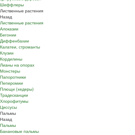
Шеффлеры
Лиственные растения
Назад
Лиственные растения
Алоказии
Бегонии
Диффенбахии
Калатеи, строманты
Клузии
Кордилины
Лианы на опорах
Монстеры
Папоротники
Пеперомии
Плющи (хедеры)
Традесканции
Хлорофитумы
Циссусы
Пальмы
Назад
Пальмы
Банановые пальмы