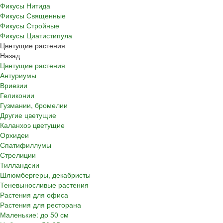
Фикусы Нитида
Фикусы Священные
Фикусы Стройные
Фикусы Циатистипула
Цветущие растения
Назад
Цветущие растения
Антуриумы
Вриезии
Геликонии
Гузмании, бромелии
Другие цветущие
Каланхоэ цветущие
Орхидеи
Спатифиллумы
Стрелиции
Тилландсии
Шлюмбергеры, декабристы
Теневыносливые растения
Растения для офиса
Растения для ресторана
Маленькие: до 50 см