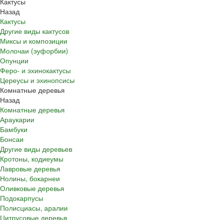
Кактусы
Назад
Кактусы
Другие виды кактусов
Миксы и композиции
Молочаи (эуфорбии)
Опунции
Феро- и эхинокактусы
Цереусы и эхинопсисы
Комнатные деревья
Назад
Комнатные деревья
Араукарии
Бамбуки
Бонсаи
Другие виды деревьев
Кротоны, кодиеумы
Лавровые деревья
Нолины, бокарнеи
Оливковые деревья
Подокарпусы
Полисциасы, аралии
Цитрусовые деревья