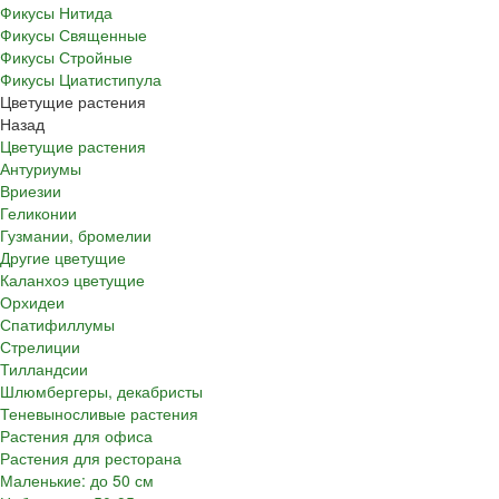
Фикусы Нитида
Фикусы Священные
Фикусы Стройные
Фикусы Циатистипула
Цветущие растения
Назад
Цветущие растения
Антуриумы
Вриезии
Геликонии
Гузмании, бромелии
Другие цветущие
Каланхоэ цветущие
Орхидеи
Спатифиллумы
Стрелиции
Тилландсии
Шлюмбергеры, декабристы
Теневыносливые растения
Растения для офиса
Растения для ресторана
Маленькие: до 50 см