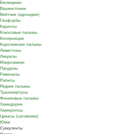
Бисмаркии
Вашингтонии
Вейтчии (адонидии)
Гиофорбы
Кариоты
Кокосовые пальмы
Коперниции
Королевские пальмы
Ливистоны
Ликуалы
Макрозамии
Панданы
Равеналы
Раписы
Редкие пальмы
Трахикарпусы
Финиковые пальмы
Хамедореи
Хамеропсы
Цикасы (саговники)
Юкки
Суккуленты
Назад