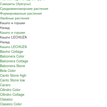
Самшиты (буксусы)
Средиземноморские растения
Формированные растения
Хвойные растения
Кашпо и горшки
Назад
Кашпо и горшки
Кашпо LECHUZA
Назад
Кашпо LECHUZA
Bacino Cottage
Balconera Color
Balconera Cottage
Balconera Stone
Bola Color
Canto Stone high
Canto Stone low
Cararo
Cilindro Color
Cilindro Cottage
Classico
Classico Color