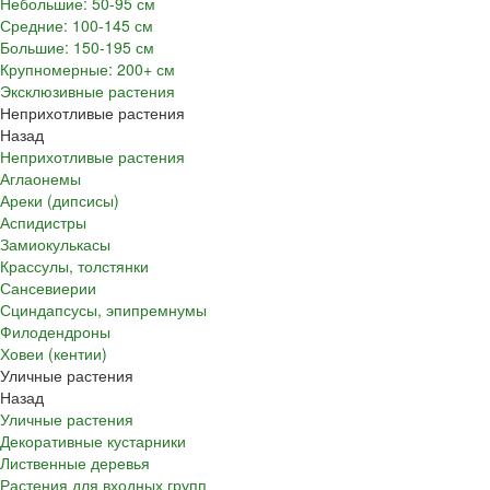
Небольшие: 50-95 см
Средние: 100-145 см
Большие: 150-195 см
Крупномерные: 200+ см
Эксклюзивные растения
Неприхотливые растения
Назад
Неприхотливые растения
Аглаонемы
Ареки (дипсисы)
Аспидистры
Замиокулькасы
Крассулы, толстянки
Сансевиерии
Сциндапсусы, эпипремнумы
Филодендроны
Ховеи (кентии)
Уличные растения
Назад
Уличные растения
Декоративные кустарники
Лиственные деревья
Растения для входных групп