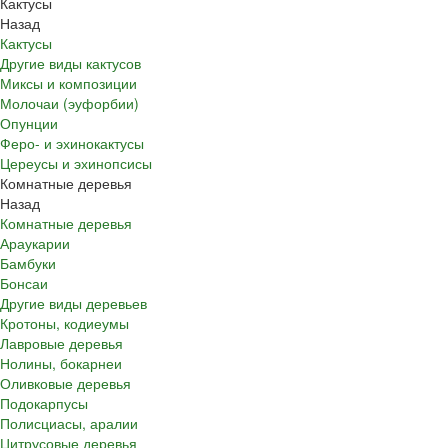
Кактусы
Назад
Кактусы
Другие виды кактусов
Миксы и композиции
Молочаи (эуфорбии)
Опунции
Феро- и эхинокактусы
Цереусы и эхинопсисы
Комнатные деревья
Назад
Комнатные деревья
Араукарии
Бамбуки
Бонсаи
Другие виды деревьев
Кротоны, кодиеумы
Лавровые деревья
Нолины, бокарнеи
Оливковые деревья
Подокарпусы
Полисциасы, аралии
Цитрусовые деревья