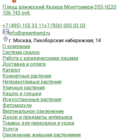
Плющ алжирский Хедера Монтгомери D55 H220
106 743 руб.
+7 (495) 155 33 11
+7 (926) 005 03 03
info@greentrend.ru
г. Москва, Лихоборская набережная, 14
О компании
Система скидок
Работа с юридическими лицами
Доставка и оплата
Каталог
Комнатные растения
Неприхотливые растения
Уличные растения
Кашпо и горшки
Искусственные растения
Фитомодули
Вертикальное озеленение
Декор и предметы интерьера
Товары для пересадки и ухода
Услуги
Озеленение живыми растениями