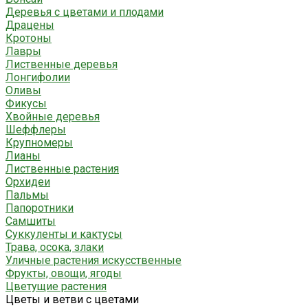
Деревья с цветами и плодами
Драцены
Кротоны
Лавры
Лиственные деревья
Лонгифолии
Оливы
Фикусы
Хвойные деревья
Шеффлеры
Крупномеры
Лианы
Лиственные растения
Орхидеи
Пальмы
Папоротники
Самшиты
Суккуленты и кактусы
Трава, осока, злаки
Уличные растения искусственные
Фрукты, овощи, ягоды
Цветущие растения
Цветы и ветви с цветами