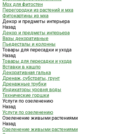
Мох для фитостен
Перегородки из растений и мха
Фитокартины из мха
Декор и предметы интерьера
Назад
Декор и предметы интерьера
Вазы декоративные
Пьедесталы и колонны
Товары для пересадки и ухода
Назад
Товары для пересадки и ухода
Вставки в кашпо
Декоративная галька
Дренаж, субстраты, грунт
Дренажные трубки
Индикаторы уровня воды
Технические горшки
Услуги по озеленению
Назад
Услуги по озеленению
Озеленение живыми растениями
Назад
Озеленение живыми растениями