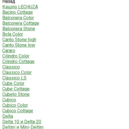
Назад
Кашпо LECHUZA
Bacino Cottage
Balconera Color
Balconera Cottage
Balconera Stone
Bola Color
Canto Stone high
Canto Stone low
Cararo
Cilindro Color
Cilindro Cottage
Classico
Classico Color
Classico LS
Cube Color
Cube Cottage
Cubeto Stone
Cubico
Cubico Color
Cubico Cottage
Delta
Delta 10 и Delta 20
Deltini и Mini-Deltini