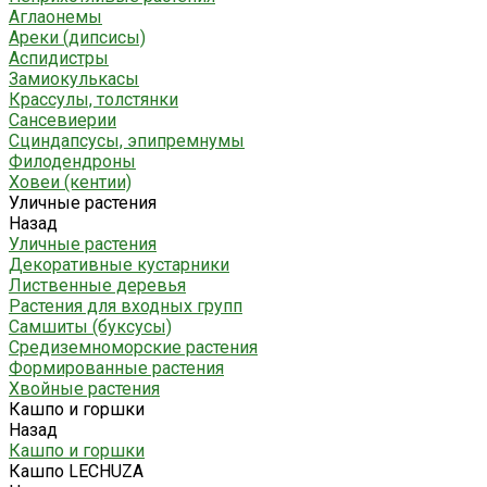
Аглаонемы
Ареки (дипсисы)
Аспидистры
Замиокулькасы
Крассулы, толстянки
Сансевиерии
Сциндапсусы, эпипремнумы
Филодендроны
Ховеи (кентии)
Уличные растения
Назад
Уличные растения
Декоративные кустарники
Лиственные деревья
Растения для входных групп
Самшиты (буксусы)
Средиземноморские растения
Формированные растения
Хвойные растения
Кашпо и горшки
Назад
Кашпо и горшки
Кашпо LECHUZA