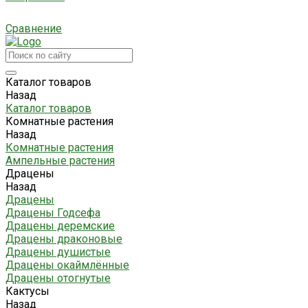
Сравнение
Каталог товаров
Назад
Каталог товаров
Комнатные растения
Назад
Комнатные растения
Ампельные растения
Драцены
Назад
Драцены
Драцены Годсефа
Драцены деремские
Драцены драконовые
Драцены душистые
Драцены окаймлённые
Драцены отогнутые
Кактусы
Назад