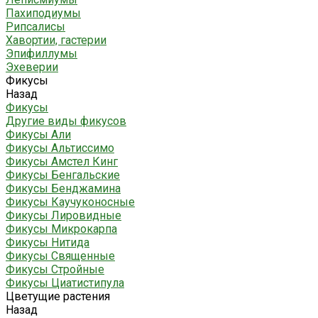
Пахиподиумы
Рипсалисы
Хавортии, гастерии
Эпифиллумы
Эхеверии
Фикусы
Назад
Фикусы
Другие виды фикусов
Фикусы Али
Фикусы Альтиссимо
Фикусы Амстел Кинг
Фикусы Бенгальские
Фикусы Бенджамина
Фикусы Каучуконосные
Фикусы Лировидные
Фикусы Микрокарпа
Фикусы Нитида
Фикусы Священные
Фикусы Стройные
Фикусы Циатистипула
Цветущие растения
Назад