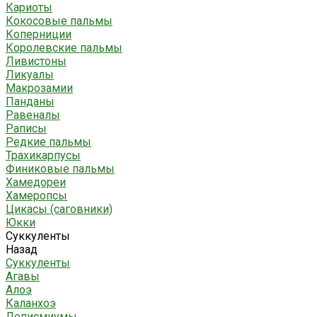
Кариоты
Кокосовые пальмы
Коперниции
Королевские пальмы
Ливистоны
Ликуалы
Макрозамии
Панданы
Равеналы
Раписы
Редкие пальмы
Трахикарпусы
Финиковые пальмы
Хамедореи
Хамеропсы
Цикасы (саговники)
Юкки
Суккуленты
Назад
Суккуленты
Агавы
Алоэ
Каланхоэ
Леписмиумы