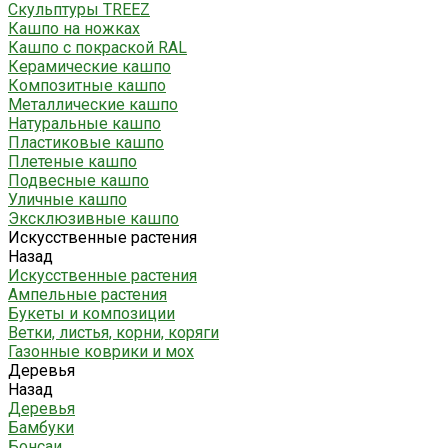
Скульптуры TREEZ
Кашпо на ножках
Кашпо с покраской RAL
Керамические кашпо
Композитные кашпо
Металлические кашпо
Натуральные кашпо
Пластиковые кашпо
Плетеные кашпо
Подвесные кашпо
Уличные кашпо
Эксклюзивные кашпо
Искусственные растения
Назад
Искусственные растения
Ампельные растения
Букеты и композиции
Ветки, листья, корни, коряги
Газонные коврики и мох
Деревья
Назад
Деревья
Бамбуки
Бонсаи