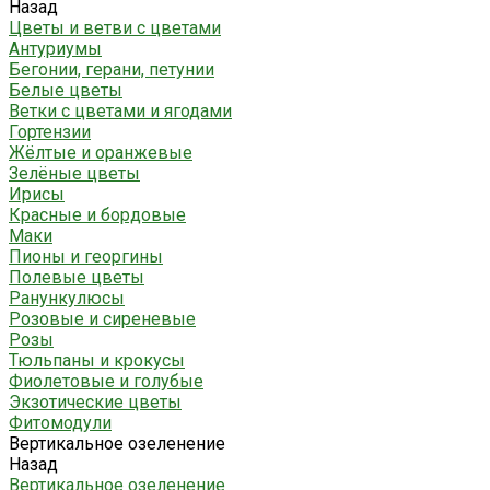
Назад
Цветы и ветви с цветами
Антуриумы
Бегонии, герани, петунии
Белые цветы
Ветки с цветами и ягодами
Гортензии
Жёлтые и оранжевые
Зелёные цветы
Ирисы
Красные и бордовые
Маки
Пионы и георгины
Полевые цветы
Ранункулюсы
Розовые и сиреневые
Розы
Тюльпаны и крокусы
Фиолетовые и голубые
Экзотические цветы
Фитомодули
Вертикальное озеленение
Назад
Вертикальное озеленение