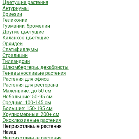
Цветущие растения
Антуриумы
Вриезии
Геликонии
Гузмании, бромелии
Другие цветущие
Каланхоэ цветущие
Орхидеи
Спатифиллумы
Стрелиции
Тилландсии
Шлюмбергеры, декабристы
Теневыносливые растения
Растения для офиса
Растения для ресторана
Маленькие: до 50 см
Небольшие: 50-95 см
Средние: 100-145 см
Большие: 150-195 см
Крупномерные: 200+ см
Эксклюзивные растения
Неприхотливые растения
Назад
Неприхотливые растения