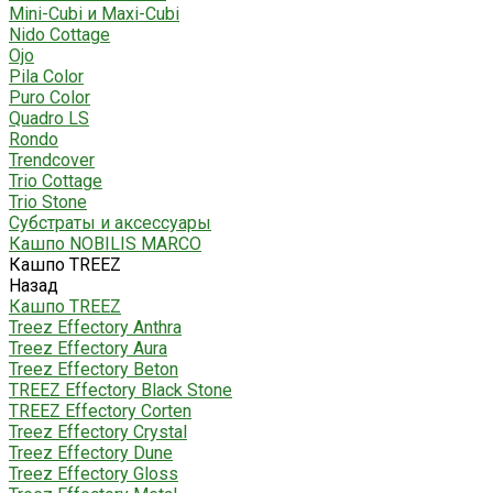
Mini-Cubi и Maxi-Cubi
Nido Cottage
Ojo
Pila Color
Puro Color
Quadro LS
Rondo
Trendcover
Trio Cottage
Trio Stone
Субстраты и аксессуары
Кашпо NOBILIS MARCO
Кашпо TREEZ
Назад
Кашпо TREEZ
Treez Effectory Anthra
Treez Effectory Aura
Treez Effectory Beton
TREEZ Effectory Black Stone
TREEZ Effectory Corten
Treez Effectory Crystal
Treez Effectory Dune
Treez Effectory Gloss