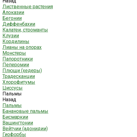
Назад
Лиственные растения
Алоказии
Бегонии
Диффенбахии
Калатеи, строманты
Клузии
Кордилины
Лианы на опорах
Монстеры
Папоротники
Пеперомии
Плющи (хедеры)
Традесканции
Хлорофитумы
Циссусы
Пальмы
Назад
Пальмы
Банановые пальмы
Бисмаркии
Вашингтонии
Вейтчии (адонидии)
Гиофорбы