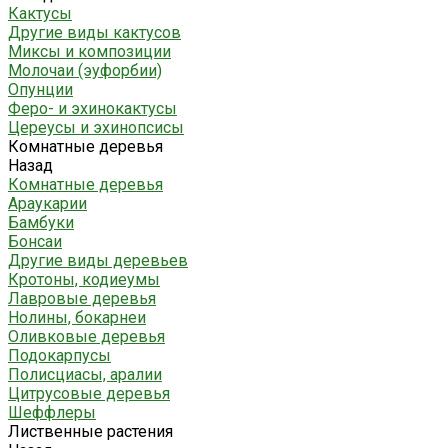
Кактусы
Другие виды кактусов
Миксы и композиции
Молочаи (эуфорбии)
Опунции
Феро- и эхинокактусы
Цереусы и эхинопсисы
Комнатные деревья
Назад
Комнатные деревья
Араукарии
Бамбуки
Бонсаи
Другие виды деревьев
Кротоны, кодиеумы
Лавровые деревья
Нолины, бокарнеи
Оливковые деревья
Подокарпусы
Полисциасы, аралии
Цитрусовые деревья
Шеффлеры
Лиственные растения