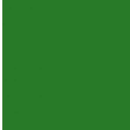
Драцены деремские
Драцены драконовые
Драцены душистые
Драцены окаймлённые
Драцены отогнутые
Кактусы
Другие виды кактусов
Миксы и композиции
Молочаи (эуфорбии)
Опунции
Феро- и эхинокактусы
Цереусы и эхинопсисы
Комнатные деревья
Араукарии
Бамбуки
Бонсаи
Другие виды деревьев
Кротоны, кодиеумы
Лавровые деревья
Нолины, бокарнеи
Оливковые деревья
Подокарпусы
Полисциасы, аралии
Цитрусовые деревья