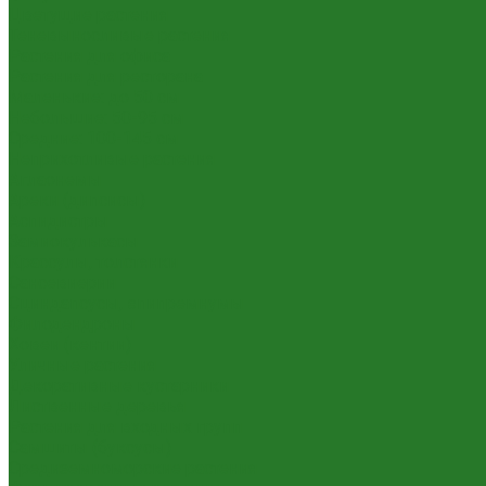
Цветущие растения
Теневыносливые растения
Растения для офиса
Растения для ресторана
Маленькие: до 50 см
Небольшие: 50-95 см
Средние: 100-145 см
Неприхотливые растения
Аглаонемы
Ареки (дипсисы)
Аспидистры
Замиокулькасы
Крассулы, толстянки
Сансевиерии
Сциндапсусы, эпипремнумы
Филодендроны
Ховеи (кентии)
Уличные растения
Декоративные кустарники
Лиственные деревья
Растения для входных групп
Самшиты (буксусы)
Средиземноморские растения