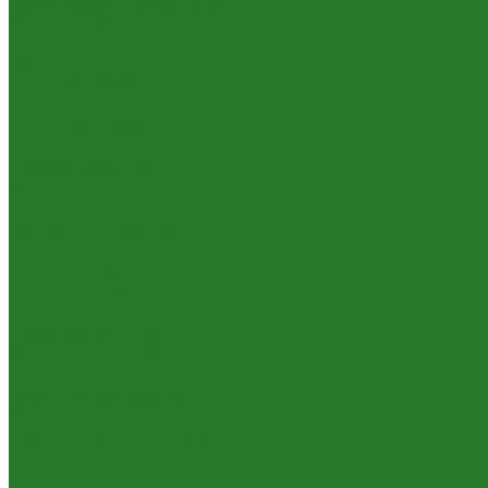
Формированные растения
Хвойные растения
Кашпо и горшки
Кашпо LECHUZA
Кашпо NOBILIS MARCO
Кашпо TREEZ
Кашпо на ножках
Кашпо с покраской RAL
Керамические кашпо
Композитные кашпо
Металлические кашпо
Натуральные кашпо
Пластиковые кашпо
Плетеные кашпо
Подвесные кашпо
Уличные кашпо
Эксклюзивные кашпо
Искусственные растения
Ампельные растения
Букеты и композиции
Ветки, листья, корни, коряги
Газонные коврики и мох
Деревья
Крупномеры