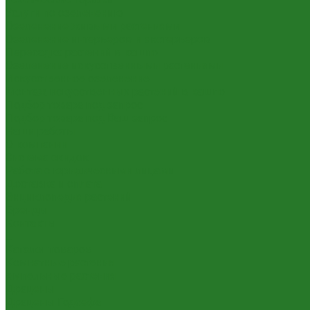
Услуги по озеленению
Озеленение живыми растениями
Озеленение интерьеров и экстерьеров
Пересадка растений в кашпо
Озеленение искусственными растениями
Искусственное озеленение
Монтаж искусственных растений в кашпо
Подбор товара под запрос
Подбор товара под Ваш запрос
Наши работы
О компании
Система скидок
Работа с юридическими лицами
Доставка и оплата
Энциклопедия растений
Бренды
Контакты
...
Каталог товаров
Комнатные растения
Ампельные растения
Драцены
Драцены Годсефа