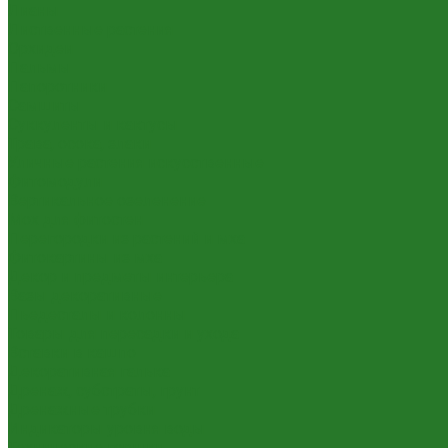
Лианы
Лиственные растения
Орхидеи
Пальмы
Папоротники
Самшиты
Суккуленты и кактусы
Трава, осока, злаки
Уличные растения искусственные
Фитомодули
Вертикальное озеленение
Мох для фитостен
Перегородки из растений и мха
Фитокартины из мха
Декор и предметы интерьера
Вазы декоративные
Пьедесталы и колонны
Товары для пересадки и ухода
Вставки в кашпо
Декоративная галька
Дренаж, субстраты, грунт
Дренажные трубки
Индикаторы уровня воды
Технические горшки