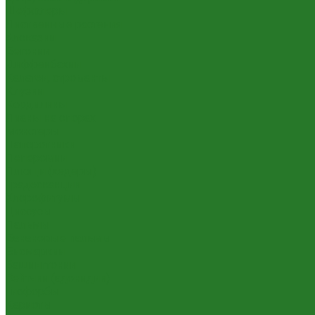
Шеффлеры
Лиственные растения
Алоказии
Бегонии
Диффенбахии
Калатеи, строманты
Клузии
Кордилины
Лианы на опорах
Монстеры
Папоротники
Пеперомии
Плющи (хедеры)
Традесканции
Хлорофитумы
Циссусы
Пальмы
Банановые пальмы
Бисмаркии
Вашингтонии
Вейтчии (адонидии)
Гиофорбы
Кариоты