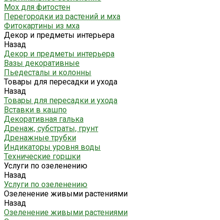
Мох для фитостен
Перегородки из растений и мха
Фитокартины из мха
Декор и предметы интерьера
Назад
Декор и предметы интерьера
Вазы декоративные
Пьедесталы и колонны
Товары для пересадки и ухода
Назад
Товары для пересадки и ухода
Вставки в кашпо
Декоративная галька
Дренаж, субстраты, грунт
Дренажные трубки
Индикаторы уровня воды
Технические горшки
Услуги по озеленению
Назад
Услуги по озеленению
Озеленение живыми растениями
Назад
Озеленение живыми растениями