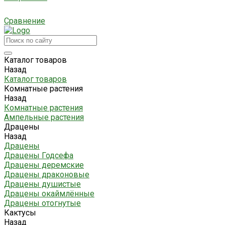
Сравнение
Каталог товаров
Назад
Каталог товаров
Комнатные растения
Назад
Комнатные растения
Ампельные растения
Драцены
Назад
Драцены
Драцены Годсефа
Драцены деремские
Драцены драконовые
Драцены душистые
Драцены окаймлённые
Драцены отогнутые
Кактусы
Назад