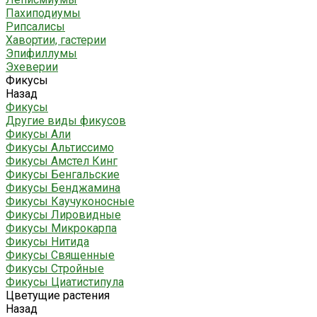
Пахиподиумы
Рипсалисы
Хавортии, гастерии
Эпифиллумы
Эхеверии
Фикусы
Назад
Фикусы
Другие виды фикусов
Фикусы Али
Фикусы Альтиссимо
Фикусы Амстел Кинг
Фикусы Бенгальские
Фикусы Бенджамина
Фикусы Каучуконосные
Фикусы Лировидные
Фикусы Микрокарпа
Фикусы Нитида
Фикусы Священные
Фикусы Стройные
Фикусы Циатистипула
Цветущие растения
Назад