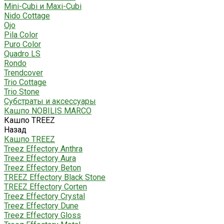
Mini-Cubi и Maxi-Cubi
Nido Cottage
Ojo
Pila Color
Puro Color
Quadro LS
Rondo
Trendcover
Trio Cottage
Trio Stone
Субстраты и аксессуары
Кашпо NOBILIS MARCO
Кашпо TREEZ
Назад
Кашпо TREEZ
Treez Effectory Anthra
Treez Effectory Aura
Treez Effectory Beton
TREEZ Effectory Black Stone
TREEZ Effectory Corten
Treez Effectory Crystal
Treez Effectory Dune
Treez Effectory Gloss