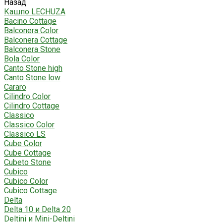
Назад
Кашпо LECHUZA
Bacino Cottage
Balconera Color
Balconera Cottage
Balconera Stone
Bola Color
Canto Stone high
Canto Stone low
Cararo
Cilindro Color
Cilindro Cottage
Classico
Classico Color
Classico LS
Cube Color
Cube Cottage
Cubeto Stone
Cubico
Cubico Color
Cubico Cottage
Delta
Delta 10 и Delta 20
Deltini и Mini-Deltini