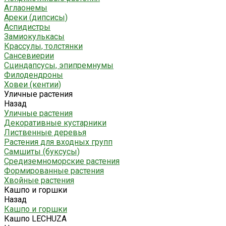
Аглаонемы
Ареки (дипсисы)
Аспидистры
Замиокулькасы
Крассулы, толстянки
Сансевиерии
Сциндапсусы, эпипремнумы
Филодендроны
Ховеи (кентии)
Уличные растения
Назад
Уличные растения
Декоративные кустарники
Лиственные деревья
Растения для входных групп
Самшиты (буксусы)
Средиземноморские растения
Формированные растения
Хвойные растения
Кашпо и горшки
Назад
Кашпо и горшки
Кашпо LECHUZA