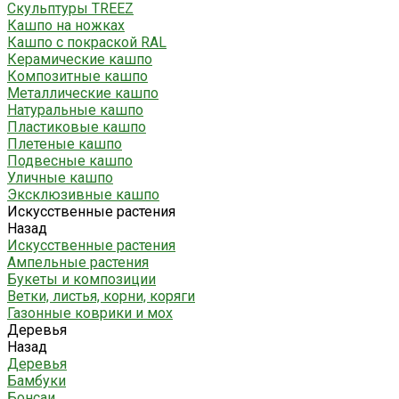
Скульптуры TREEZ
Кашпо на ножках
Кашпо с покраской RAL
Керамические кашпо
Композитные кашпо
Металлические кашпо
Натуральные кашпо
Пластиковые кашпо
Плетеные кашпо
Подвесные кашпо
Уличные кашпо
Эксклюзивные кашпо
Искусственные растения
Назад
Искусственные растения
Ампельные растения
Букеты и композиции
Ветки, листья, корни, коряги
Газонные коврики и мох
Деревья
Назад
Деревья
Бамбуки
Бонсаи