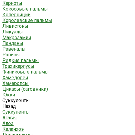
Кариоты
Кокосовые пальмы
Коперниции
Королевские пальмы
Ливистоны
Ликуалы
Макрозамии
Панданы
Равеналы
Раписы
Редкие пальмы
Трахикарпусы
Финиковые пальмы
Хамедореи
Хамеропсы
Цикасы (саговники)
Юкки
Суккуленты
Назад
Суккуленты
Агавы
Алоэ
Каланхоэ
Леписмиумы