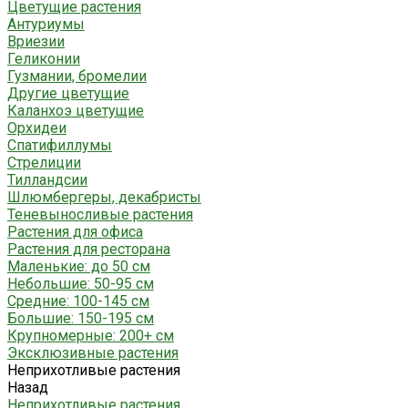
Цветущие растения
Антуриумы
Вриезии
Геликонии
Гузмании, бромелии
Другие цветущие
Каланхоэ цветущие
Орхидеи
Спатифиллумы
Стрелиции
Тилландсии
Шлюмбергеры, декабристы
Теневыносливые растения
Растения для офиса
Растения для ресторана
Маленькие: до 50 см
Небольшие: 50-95 см
Средние: 100-145 см
Большие: 150-195 см
Крупномерные: 200+ см
Эксклюзивные растения
Неприхотливые растения
Назад
Неприхотливые растения