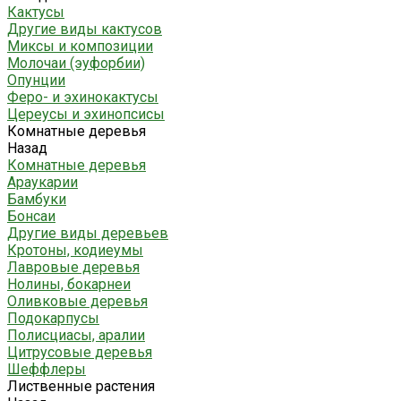
Кактусы
Другие виды кактусов
Миксы и композиции
Молочаи (эуфорбии)
Опунции
Феро- и эхинокактусы
Цереусы и эхинопсисы
Комнатные деревья
Назад
Комнатные деревья
Араукарии
Бамбуки
Бонсаи
Другие виды деревьев
Кротоны, кодиеумы
Лавровые деревья
Нолины, бокарнеи
Оливковые деревья
Подокарпусы
Полисциасы, аралии
Цитрусовые деревья
Шеффлеры
Лиственные растения