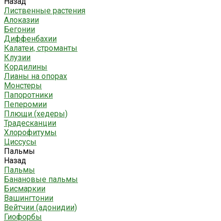
Назад
Лиственные растения
Алоказии
Бегонии
Диффенбахии
Калатеи, строманты
Клузии
Кордилины
Лианы на опорах
Монстеры
Папоротники
Пеперомии
Плющи (хедеры)
Традесканции
Хлорофитумы
Циссусы
Пальмы
Назад
Пальмы
Банановые пальмы
Бисмаркии
Вашингтонии
Вейтчии (адонидии)
Гиофорбы