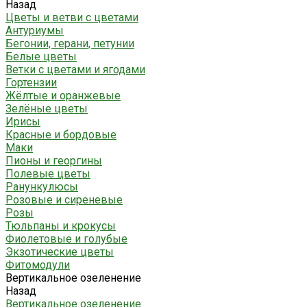
Назад
Цветы и ветви с цветами
Антуриумы
Бегонии, герани, петунии
Белые цветы
Ветки с цветами и ягодами
Гортензии
Жёлтые и оранжевые
Зелёные цветы
Ирисы
Красные и бордовые
Маки
Пионы и георгины
Полевые цветы
Ранункулюсы
Розовые и сиреневые
Розы
Тюльпаны и крокусы
Фиолетовые и голубые
Экзотические цветы
Фитомодули
Вертикальное озеленение
Назад
Вертикальное озеленение