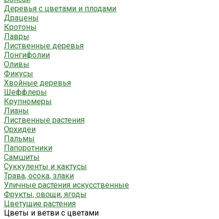
Деревья с цветами и плодами
Драцены
Кротоны
Лавры
Лиственные деревья
Лонгифолии
Оливы
Фикусы
Хвойные деревья
Шеффлеры
Крупномеры
Лианы
Лиственные растения
Орхидеи
Пальмы
Папоротники
Самшиты
Суккуленты и кактусы
Трава, осока, злаки
Уличные растения искусственные
Фрукты, овощи, ягоды
Цветущие растения
Цветы и ветви с цветами