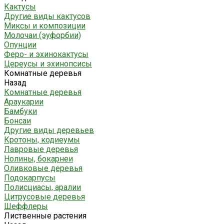
Кактусы
Другие виды кактусов
Миксы и композиции
Молочаи (эуфорбии)
Опунции
Феро- и эхинокактусы
Цереусы и эхинопсисы
Комнатные деревья
Назад
Комнатные деревья
Араукарии
Бамбуки
Бонсаи
Другие виды деревьев
Кротоны, кодиеумы
Лавровые деревья
Нолины, бокарнеи
Оливковые деревья
Подокарпусы
Полисциасы, аралии
Цитрусовые деревья
Шеффлеры
Лиственные растения