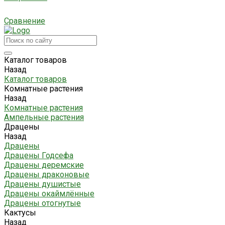
Сравнение
Каталог товаров
Назад
Каталог товаров
Комнатные растения
Назад
Комнатные растения
Ампельные растения
Драцены
Назад
Драцены
Драцены Годсефа
Драцены деремские
Драцены драконовые
Драцены душистые
Драцены окаймлённые
Драцены отогнутые
Кактусы
Назад