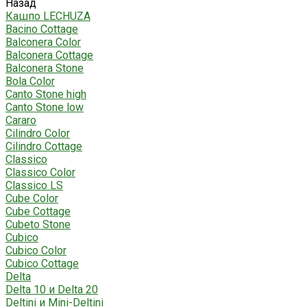
Назад
Кашпо LECHUZA
Bacino Cottage
Balconera Color
Balconera Cottage
Balconera Stone
Bola Color
Canto Stone high
Canto Stone low
Cararo
Cilindro Color
Cilindro Cottage
Classico
Classico Color
Classico LS
Cube Color
Cube Cottage
Cubeto Stone
Cubico
Cubico Color
Cubico Cottage
Delta
Delta 10 и Delta 20
Deltini и Mini-Deltini