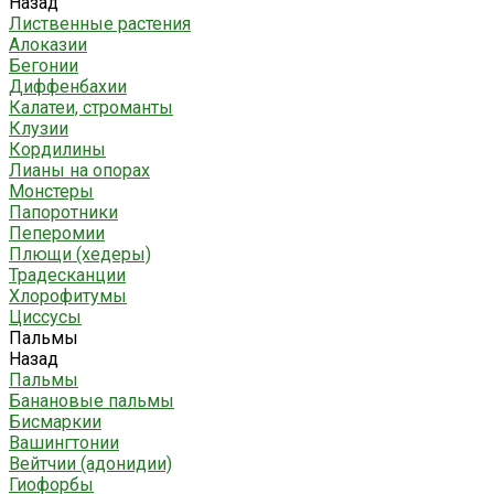
Назад
Лиственные растения
Алоказии
Бегонии
Диффенбахии
Калатеи, строманты
Клузии
Кордилины
Лианы на опорах
Монстеры
Папоротники
Пеперомии
Плющи (хедеры)
Традесканции
Хлорофитумы
Циссусы
Пальмы
Назад
Пальмы
Банановые пальмы
Бисмаркии
Вашингтонии
Вейтчии (адонидии)
Гиофорбы