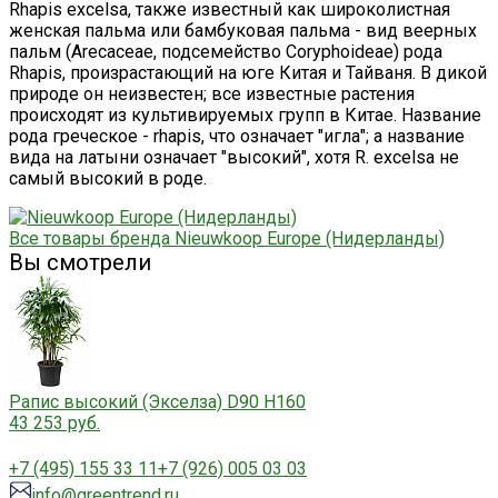
Rhapis excelsa, также известный как широколистная
женская пальма или бамбуковая пальма - вид веерных
пальм (Arecaceae, подсемейство Coryphoideae) рода
Rhapis, произрастающий на юге Китая и Тайваня. В дикой
природе он неизвестен; все известные растения
происходят из культивируемых групп в Китае. Название
рода греческое - rhapis, что означает "игла"; а название
вида на латыни означает "высокий", хотя R. excelsa не
самый высокий в роде.
Все товары бренда Nieuwkoop Europe (Нидерланды)
Вы смотрели
Рапис высокий (Экселза) D90 H160
43 253 руб.
+7 (495) 155 33 11
+7 (926) 005 03 03
info@greentrend.ru