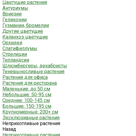
Цветущие растения
Антуриумы
Вриезии
Геликонии
Гузмании, бромелии
Другие цветущие
Каланхоэ цветущие
Орхидеи
Спатифиллумы
Стрелиции
Тилландсии
Шлюмбергеры, декабристы
Теневыносливые растения
Растения для офиса
Растения для ресторана
Маленькие: до 50 см
Небольшие: 50-95 см
Средние: 100-145 см
Большие: 150-195 см
Крупномерные: 200+ см
Эксклюзивные растения
Неприхотливые растения
Назад
Неприхотливые растения