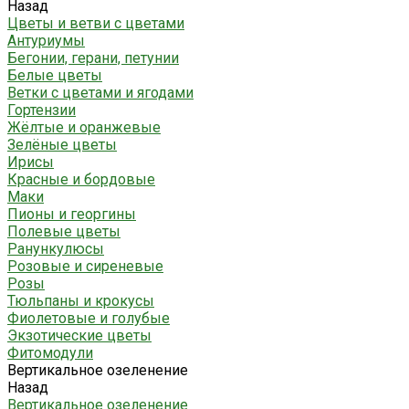
Назад
Цветы и ветви с цветами
Антуриумы
Бегонии, герани, петунии
Белые цветы
Ветки с цветами и ягодами
Гортензии
Жёлтые и оранжевые
Зелёные цветы
Ирисы
Красные и бордовые
Маки
Пионы и георгины
Полевые цветы
Ранункулюсы
Розовые и сиреневые
Розы
Тюльпаны и крокусы
Фиолетовые и голубые
Экзотические цветы
Фитомодули
Вертикальное озеленение
Назад
Вертикальное озеленение