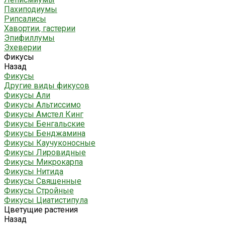
Пахиподиумы
Рипсалисы
Хавортии, гастерии
Эпифиллумы
Эхеверии
Фикусы
Назад
Фикусы
Другие виды фикусов
Фикусы Али
Фикусы Альтиссимо
Фикусы Амстел Кинг
Фикусы Бенгальские
Фикусы Бенджамина
Фикусы Каучуконосные
Фикусы Лировидные
Фикусы Микрокарпа
Фикусы Нитида
Фикусы Священные
Фикусы Стройные
Фикусы Циатистипула
Цветущие растения
Назад