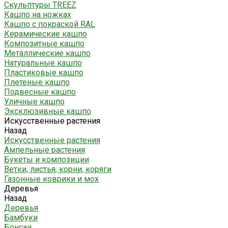
Скульптуры TREEZ
Кашпо на ножках
Кашпо с покраской RAL
Керамические кашпо
Композитные кашпо
Металлические кашпо
Натуральные кашпо
Пластиковые кашпо
Плетеные кашпо
Подвесные кашпо
Уличные кашпо
Эксклюзивные кашпо
Искусственные растения
Назад
Искусственные растения
Ампельные растения
Букеты и композиции
Ветки, листья, корни, коряги
Газонные коврики и мох
Деревья
Назад
Деревья
Бамбуки
Бонсаи