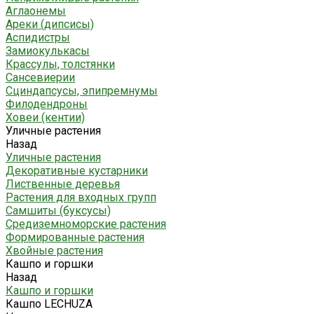
Аглаонемы
Ареки (дипсисы)
Аспидистры
Замиокулькасы
Крассулы, толстянки
Сансевиерии
Сциндапсусы, эпипремнумы
Филодендроны
Ховеи (кентии)
Уличные растения
Назад
Уличные растения
Декоративные кустарники
Лиственные деревья
Растения для входных групп
Самшиты (буксусы)
Средиземноморские растения
Формированные растения
Хвойные растения
Кашпо и горшки
Назад
Кашпо и горшки
Кашпо LECHUZA