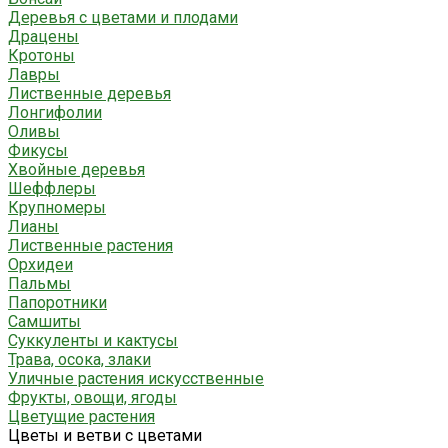
Деревья с цветами и плодами
Драцены
Кротоны
Лавры
Лиственные деревья
Лонгифолии
Оливы
Фикусы
Хвойные деревья
Шеффлеры
Крупномеры
Лианы
Лиственные растения
Орхидеи
Пальмы
Папоротники
Самшиты
Суккуленты и кактусы
Трава, осока, злаки
Уличные растения искусственные
Фрукты, овощи, ягоды
Цветущие растения
Цветы и ветви с цветами