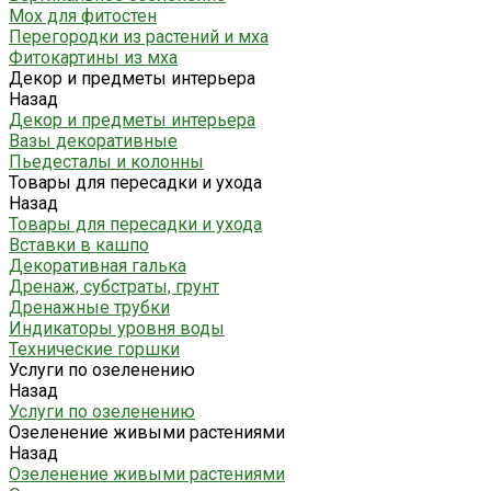
Мох для фитостен
Перегородки из растений и мха
Фитокартины из мха
Декор и предметы интерьера
Назад
Декор и предметы интерьера
Вазы декоративные
Пьедесталы и колонны
Товары для пересадки и ухода
Назад
Товары для пересадки и ухода
Вставки в кашпо
Декоративная галька
Дренаж, субстраты, грунт
Дренажные трубки
Индикаторы уровня воды
Технические горшки
Услуги по озеленению
Назад
Услуги по озеленению
Озеленение живыми растениями
Назад
Озеленение живыми растениями