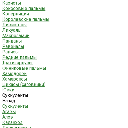
Кариоты
Кокосовые пальмы
Коперниции
Королевские пальмы
Ливистоны
Ликуалы
Макрозамии
Панданы
Равеналы
Раписы
Редкие пальмы
Трахикарпусы
Финиковые пальмы
Хамедореи
Хамеропсы
Цикасы (саговники)
Юкки
Суккуленты
Назад
Суккуленты
Агавы
Алоэ
Каланхоэ
Леписмиумы