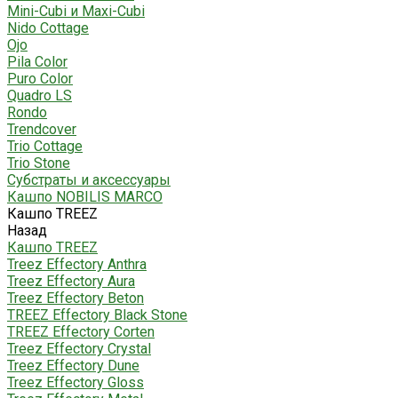
Mini-Cubi и Maxi-Cubi
Nido Cottage
Ojo
Pila Color
Puro Color
Quadro LS
Rondo
Trendcover
Trio Cottage
Trio Stone
Субстраты и аксессуары
Кашпо NOBILIS MARCO
Кашпо TREEZ
Назад
Кашпо TREEZ
Treez Effectory Anthra
Treez Effectory Aura
Treez Effectory Beton
TREEZ Effectory Black Stone
TREEZ Effectory Corten
Treez Effectory Crystal
Treez Effectory Dune
Treez Effectory Gloss