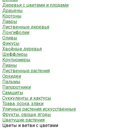
Деревья с цветами и плодами
Драцены
Кротоны
Лавры
Лиственные деревья
Лонгифолии
Оливы
Фикусы
Хвойные деревья
Шеффлеры
Крупномеры
Лианы
Лиственные растения
Орхидеи
Пальмы
Папоротники
Самшиты
Суккуленты и кактусы
Трава, осока, злаки
Уличные растения искусственные
Фрукты, овощи, ягоды
Цветущие растения
Цветы и ветви с цветами