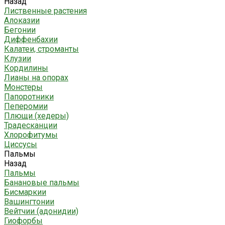
Назад
Лиственные растения
Алоказии
Бегонии
Диффенбахии
Калатеи, строманты
Клузии
Кордилины
Лианы на опорах
Монстеры
Папоротники
Пеперомии
Плющи (хедеры)
Традесканции
Хлорофитумы
Циссусы
Пальмы
Назад
Пальмы
Банановые пальмы
Бисмаркии
Вашингтонии
Вейтчии (адонидии)
Гиофорбы