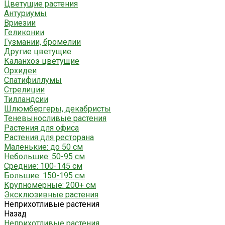
Цветущие растения
Антуриумы
Вриезии
Геликонии
Гузмании, бромелии
Другие цветущие
Каланхоэ цветущие
Орхидеи
Спатифиллумы
Стрелиции
Тилландсии
Шлюмбергеры, декабристы
Теневыносливые растения
Растения для офиса
Растения для ресторана
Маленькие: до 50 см
Небольшие: 50-95 см
Средние: 100-145 см
Большие: 150-195 см
Крупномерные: 200+ см
Эксклюзивные растения
Неприхотливые растения
Назад
Неприхотливые растения