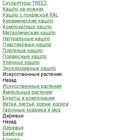
Скульптуры TREEZ
Кашпо на ножках
Кашпо с покраской RAL
Керамические кашпо
Композитные кашпо
Металлические кашпо
Натуральные кашпо
Пластиковые кашпо
Плетеные кашпо
Подвесные кашпо
Уличные кашпо
Эксклюзивные кашпо
Искусственные растения
Назад
Искусственные растения
Ампельные растения
Букеты и композиции
Ветки, листья, корни, коряги
Газонные коврики и мох
Деревья
Назад
Деревья
Бамбуки
Бонсаи