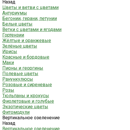
Назад
Цветы и ветви с цветами
Антуриумы
Бегонии, герани, петунии
Белые цветы
Ветки с цветами и ягодами
Гортензии
Жёлтые и оранжевые
Зелёные цветы
Ирисы
Красные и бордовые
Маки
Пионы и георгины
Полевые цветы
Ранункулюсы
Розовые и сиреневые
Розы
Тюльпаны и крокусы
Фиолетовые и голубые
Экзотические цветы
Фитомодули
Вертикальное озеленение
Назад
Вертикальное озеленение