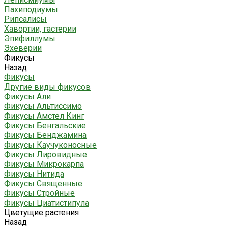
Пахиподиумы
Рипсалисы
Хавортии, гастерии
Эпифиллумы
Эхеверии
Фикусы
Назад
Фикусы
Другие виды фикусов
Фикусы Али
Фикусы Альтиссимо
Фикусы Амстел Кинг
Фикусы Бенгальские
Фикусы Бенджамина
Фикусы Каучуконосные
Фикусы Лировидные
Фикусы Микрокарпа
Фикусы Нитида
Фикусы Священные
Фикусы Стройные
Фикусы Циатистипула
Цветущие растения
Назад