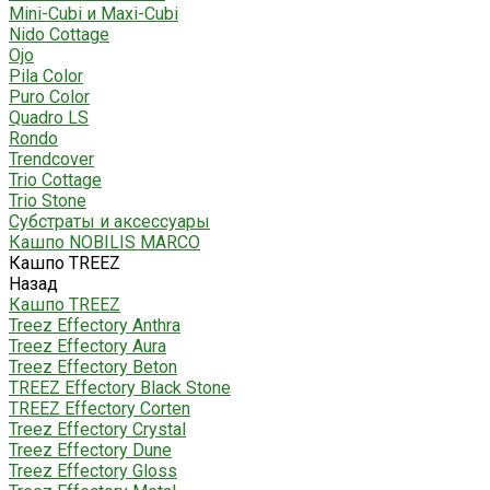
Mini-Cubi и Maxi-Cubi
Nido Cottage
Ojo
Pila Color
Puro Color
Quadro LS
Rondo
Trendcover
Trio Cottage
Trio Stone
Субстраты и аксессуары
Кашпо NOBILIS MARCO
Кашпо TREEZ
Назад
Кашпо TREEZ
Treez Effectory Anthra
Treez Effectory Aura
Treez Effectory Beton
TREEZ Effectory Black Stone
TREEZ Effectory Corten
Treez Effectory Crystal
Treez Effectory Dune
Treez Effectory Gloss