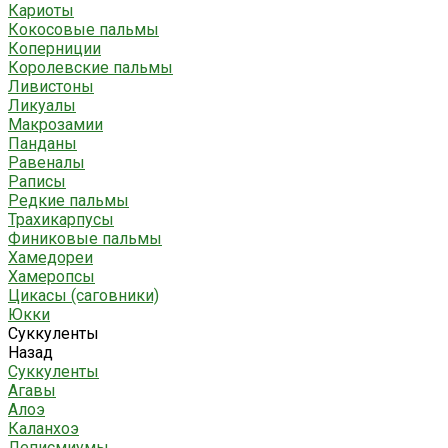
Кариоты
Кокосовые пальмы
Коперниции
Королевские пальмы
Ливистоны
Ликуалы
Макрозамии
Панданы
Равеналы
Раписы
Редкие пальмы
Трахикарпусы
Финиковые пальмы
Хамедореи
Хамеропсы
Цикасы (саговники)
Юкки
Суккуленты
Назад
Суккуленты
Агавы
Алоэ
Каланхоэ
Леписмиумы