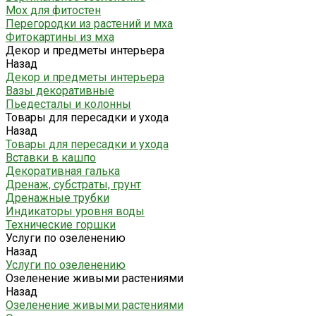
Мох для фитостен
Перегородки из растений и мха
Фитокартины из мха
Декор и предметы интерьера
Назад
Декор и предметы интерьера
Вазы декоративные
Пьедесталы и колонны
Товары для пересадки и ухода
Назад
Товары для пересадки и ухода
Вставки в кашпо
Декоративная галька
Дренаж, субстраты, грунт
Дренажные трубки
Индикаторы уровня воды
Технические горшки
Услуги по озеленению
Назад
Услуги по озеленению
Озеленение живыми растениями
Назад
Озеленение живыми растениями