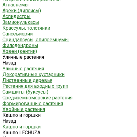
Аглаонемы
Ареки (дипсисы)
Аспидистры
Замиокулькасы
Крассулы, толстянки
Сансевиерии
Сциндапсусы, эпипремнумы
Филодендроны
Ховеи (кентии)
Уличные растения
Назад
Уличные растения
Декоративные кустарники
Лиственные деревья
Растения для входных групп
Самшиты (буксусы)
Средиземноморские растения
Формированные растения
Хвойные растения
Кашпо и горшки
Назад
Кашпо и горшки
Кашпо LECHUZA