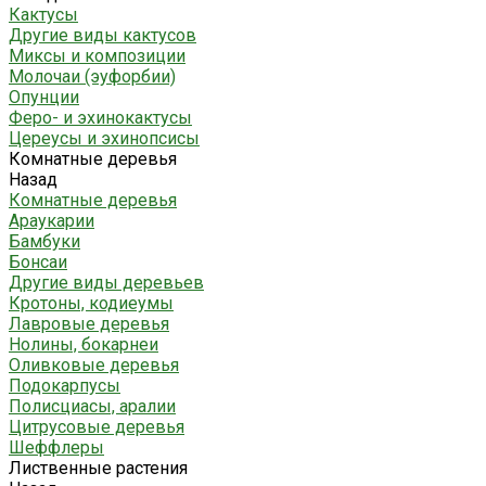
Кактусы
Другие виды кактусов
Миксы и композиции
Молочаи (эуфорбии)
Опунции
Феро- и эхинокактусы
Цереусы и эхинопсисы
Комнатные деревья
Назад
Комнатные деревья
Араукарии
Бамбуки
Бонсаи
Другие виды деревьев
Кротоны, кодиеумы
Лавровые деревья
Нолины, бокарнеи
Оливковые деревья
Подокарпусы
Полисциасы, аралии
Цитрусовые деревья
Шеффлеры
Лиственные растения