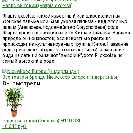
Рапис высокий (Rhapis excelsa)
Rhapis excelsa, также известный как широколистная
женская пальма или бамбуковая пальма - вид веерных
пальм (Arecaceae, подсемейство Coryphoideae) рода
Rhapis, произрастающий на юге Китая и Тайваня. В дикой
природе он неизвестен; все известные растения
происходят из культивируемых групп в Китае. Название
рода греческое - rhapis, что означает "игла"; а название
вида на латыни означает "высокий", хотя R. excelsa не
самый высокий в роде.
Все товары бренда Nieuwkoop Europe (Нидерланды)
Вы смотрели
Рапис высокий (Экселза) H110 D80
16 643 руб.