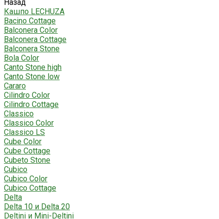
Назад
Кашпо LECHUZA
Bacino Cottage
Balconera Color
Balconera Cottage
Balconera Stone
Bola Color
Canto Stone high
Canto Stone low
Cararo
Cilindro Color
Cilindro Cottage
Classico
Classico Color
Classico LS
Cube Color
Cube Cottage
Cubeto Stone
Cubico
Cubico Color
Cubico Cottage
Delta
Delta 10 и Delta 20
Deltini и Mini-Deltini