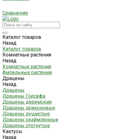
Сравнение
Каталог товаров
Назад
Каталог товаров
Комнатные растения
Назад
Комнатные растения
Ампельные растения
Драцены
Назад
Драцены
Драцены Годсефа
Драцены деремские
Драцены драконовые
Драцены душистые
Драцены окаймлённые
Драцены отогнутые
Кактусы
Назад