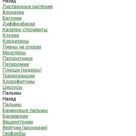
Назад
Лиственные растения
Алоказии
Бегонии
Диффенбахии
Калатеи, строманты
Клузии
Кордилины
Лианы на опорах
Монстеры
Папоротники
Пеперомии
Плющи (хедеры)
Традесканции
Хлорофитумы
Циссусы
Пальмы
Назад
Пальмы
Банановые пальмы
Бисмаркии
Вашингтонии
Вейтчии (адонидии)
Гиофорбы