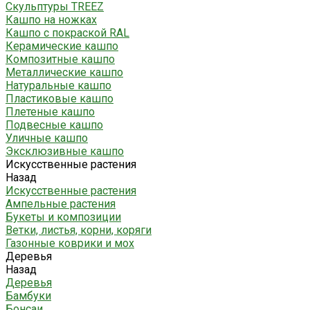
Скульптуры TREEZ
Кашпо на ножках
Кашпо с покраской RAL
Керамические кашпо
Композитные кашпо
Металлические кашпо
Натуральные кашпо
Пластиковые кашпо
Плетеные кашпо
Подвесные кашпо
Уличные кашпо
Эксклюзивные кашпо
Искусственные растения
Назад
Искусственные растения
Ампельные растения
Букеты и композиции
Ветки, листья, корни, коряги
Газонные коврики и мох
Деревья
Назад
Деревья
Бамбуки
Бонсаи