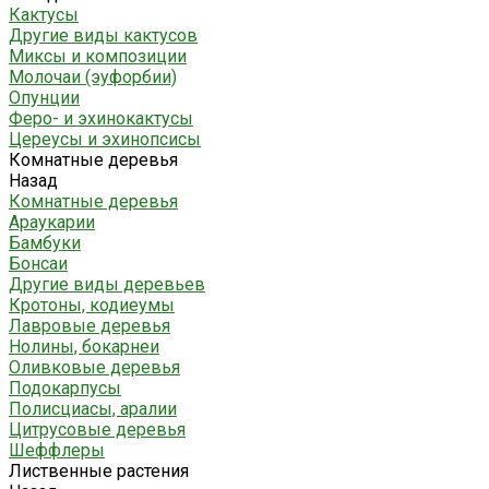
Кактусы
Другие виды кактусов
Миксы и композиции
Молочаи (эуфорбии)
Опунции
Феро- и эхинокактусы
Цереусы и эхинопсисы
Комнатные деревья
Назад
Комнатные деревья
Араукарии
Бамбуки
Бонсаи
Другие виды деревьев
Кротоны, кодиеумы
Лавровые деревья
Нолины, бокарнеи
Оливковые деревья
Подокарпусы
Полисциасы, аралии
Цитрусовые деревья
Шеффлеры
Лиственные растения