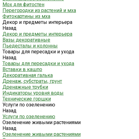
Мох для фитостен
Перегородки из растений и мха
Фитокартины из мха
Декор и предметы интерьера
Назад
Декор и предметы интерьера
Вазы декоративные
Пьедесталы и колонны
Товары для пересадки и ухода
Назад
Товары для пересадки и ухода
Вставки в кашпо
Декоративная галька
Дренаж, субстраты, грунт
Дренажные трубки
Индикаторы уровня воды
Технические горшки
Услуги по озеленению
Назад
Услуги по озеленению
Озеленение живыми растениями
Назад
Озеленение живыми растениями