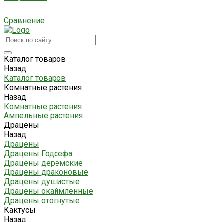
Сравнение
Каталог товаров
Назад
Каталог товаров
Комнатные растения
Назад
Комнатные растения
Ампельные растения
Драцены
Назад
Драцены
Драцены Годсефа
Драцены деремские
Драцены драконовые
Драцены душистые
Драцены окаймлённые
Драцены отогнутые
Кактусы
Назад