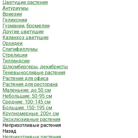
Цветущие растения
Антуриумы
Вриезии
Геликонии
Гузмании, бромелии
Другие цветущие
Каланхоэ цветущие
Орхидеи
Спатифиллумы
Стрелиции
Тилландсии
Шлюмбергеры, декабристы
Теневыносливые растения
Растения для офиса
Растения для ресторана
Маленькие: до 50 см
Небольшие: 50-95 см
Средние: 100-145 см
Большие: 150-195 см
Крупномерные: 200+ см
Эксклюзивные растения
Неприхотливые растения
Назад
Неприхотливые растения