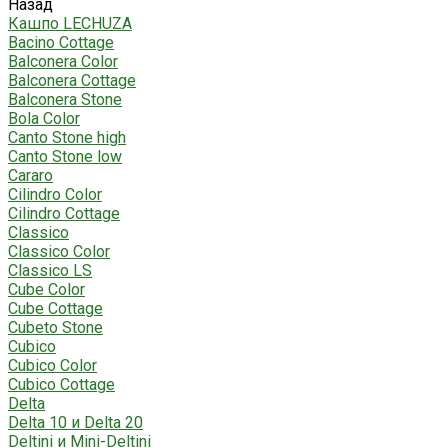
Назад
Кашпо LECHUZA
Bacino Cottage
Balconera Color
Balconera Cottage
Balconera Stone
Bola Color
Canto Stone high
Canto Stone low
Cararo
Cilindro Color
Cilindro Cottage
Classico
Classico Color
Classico LS
Cube Color
Cube Cottage
Cubeto Stone
Cubico
Cubico Color
Cubico Cottage
Delta
Delta 10 и Delta 20
Deltini и Mini-Deltini