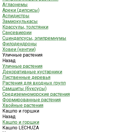
Аглаонемы
Ареки (дипсисы)
Аспидистры
Замиокулькасы
Крассулы, толстянки
Сансевиерии
Сциндапсусы, эпипремнумы
Филодендроны
Ховеи (кентии)
Уличные растения
Назад
Уличные растения
Декоративные кустарники
Лиственные деревья
Растения для входных групп
Самшиты (буксусы)
Средиземноморские растения
Формированные растения
Хвойные растения
Кашпо и горшки
Назад
Кашпо и горшки
Кашпо LECHUZA