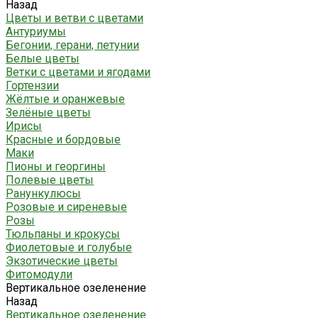
Назад
Цветы и ветви с цветами
Антуриумы
Бегонии, герани, петунии
Белые цветы
Ветки с цветами и ягодами
Гортензии
Жёлтые и оранжевые
Зелёные цветы
Ирисы
Красные и бордовые
Маки
Пионы и георгины
Полевые цветы
Ранункулюсы
Розовые и сиреневые
Розы
Тюльпаны и крокусы
Фиолетовые и голубые
Экзотические цветы
Фитомодули
Вертикальное озеленение
Назад
Вертикальное озеленение