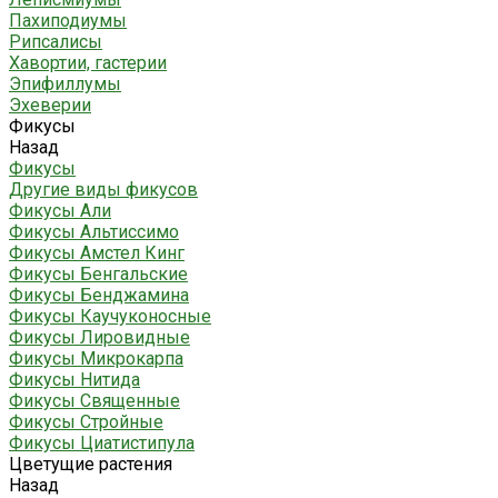
Пахиподиумы
Рипсалисы
Хавортии, гастерии
Эпифиллумы
Эхеверии
Фикусы
Назад
Фикусы
Другие виды фикусов
Фикусы Али
Фикусы Альтиссимо
Фикусы Амстел Кинг
Фикусы Бенгальские
Фикусы Бенджамина
Фикусы Каучуконосные
Фикусы Лировидные
Фикусы Микрокарпа
Фикусы Нитида
Фикусы Священные
Фикусы Стройные
Фикусы Циатистипула
Цветущие растения
Назад