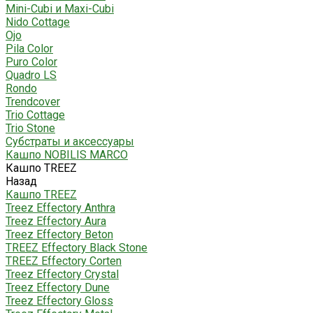
Mini-Cubi и Maxi-Cubi
Nido Cottage
Ojo
Pila Color
Puro Color
Quadro LS
Rondo
Trendcover
Trio Cottage
Trio Stone
Субстраты и аксессуары
Кашпо NOBILIS MARCO
Кашпо TREEZ
Назад
Кашпо TREEZ
Treez Effectory Anthra
Treez Effectory Aura
Treez Effectory Beton
TREEZ Effectory Black Stone
TREEZ Effectory Corten
Treez Effectory Crystal
Treez Effectory Dune
Treez Effectory Gloss