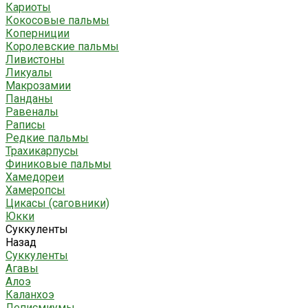
Кариоты
Кокосовые пальмы
Коперниции
Королевские пальмы
Ливистоны
Ликуалы
Макрозамии
Панданы
Равеналы
Раписы
Редкие пальмы
Трахикарпусы
Финиковые пальмы
Хамедореи
Хамеропсы
Цикасы (саговники)
Юкки
Суккуленты
Назад
Суккуленты
Агавы
Алоэ
Каланхоэ
Леписмиумы