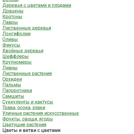
Деревья с цветами и плодами
Драцены
Кротоны
Лавры
Лиственные деревья
Лонгифолии
Оливы
Фикусы
Хвойные деревья
Шеффлеры
Крупномеры
Лианы
Лиственные растения
Орхидеи
Пальмы
Папоротники
Самшиты
Суккуленты и кактусы
Трава, осока, злаки
Уличные растения искусственные
Фрукты, овощи, ягоды
Цветущие растения
Цветы и ветви с цветами