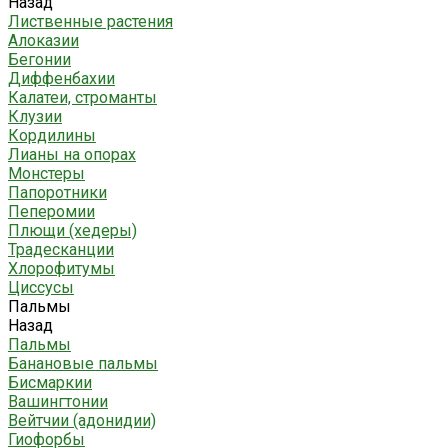
Назад
Лиственные растения
Алоказии
Бегонии
Диффенбахии
Калатеи, строманты
Клузии
Кордилины
Лианы на опорах
Монстеры
Папоротники
Пеперомии
Плющи (хедеры)
Традесканции
Хлорофитумы
Циссусы
Пальмы
Назад
Пальмы
Банановые пальмы
Бисмаркии
Вашингтонии
Вейтчии (адонидии)
Гиофорбы