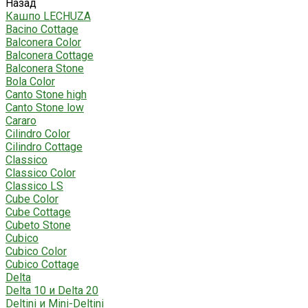
Назад
Кашпо LECHUZA
Bacino Cottage
Balconera Color
Balconera Cottage
Balconera Stone
Bola Color
Canto Stone high
Canto Stone low
Cararo
Cilindro Color
Cilindro Cottage
Classico
Classico Color
Classico LS
Cube Color
Cube Cottage
Cubeto Stone
Cubico
Cubico Color
Cubico Cottage
Delta
Delta 10 и Delta 20
Deltini и Mini-Deltini