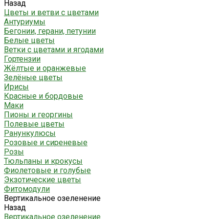
Назад
Цветы и ветви с цветами
Антуриумы
Бегонии, герани, петунии
Белые цветы
Ветки с цветами и ягодами
Гортензии
Жёлтые и оранжевые
Зелёные цветы
Ирисы
Красные и бордовые
Маки
Пионы и георгины
Полевые цветы
Ранункулюсы
Розовые и сиреневые
Розы
Тюльпаны и крокусы
Фиолетовые и голубые
Экзотические цветы
Фитомодули
Вертикальное озеленение
Назад
Вертикальное озеленение