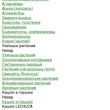
Аглаонемы
Ареки (дипсисы)
Аспидистры
Замиокулькасы
Крассулы, толстянки
Сансевиерии
Сциндапсусы, эпипремнумы
Филодендроны
Ховеи (кентии)
Уличные растения
Назад
Уличные растения
Декоративные кустарники
Лиственные деревья
Растения для входных групп
Самшиты (буксусы)
Средиземноморские растения
Формированные растения
Хвойные растения
Кашпо и горшки
Назад
Кашпо и горшки
Кашпо LECHUZA