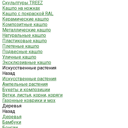
Скульптуры TREEZ
Кашпо на ножках
Кашпо с покраской RAL
Керамические кашпо
Композитные кашпо
Металлические кашпо
Натуральные кашпо
Пластиковые кашпо
Плетеные кашпо
Подвесные кашпо
Уличные кашпо
Эксклюзивные кашпо
Искусственные растения
Назад
Искусственные растения
Ампельные растения
Букеты и композиции
Ветки, листья, корни, коряги
Газонные коврики и мох
Деревья
Назад
Деревья
Бамбуки
Бонсаи