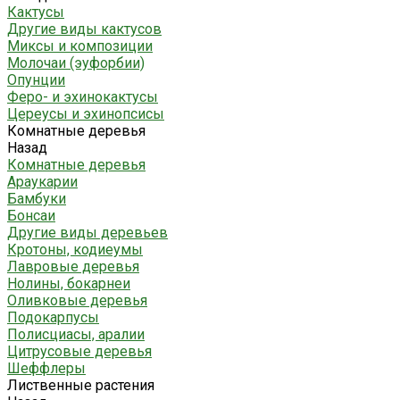
Кактусы
Другие виды кактусов
Миксы и композиции
Молочаи (эуфорбии)
Опунции
Феро- и эхинокактусы
Цереусы и эхинопсисы
Комнатные деревья
Назад
Комнатные деревья
Араукарии
Бамбуки
Бонсаи
Другие виды деревьев
Кротоны, кодиеумы
Лавровые деревья
Нолины, бокарнеи
Оливковые деревья
Подокарпусы
Полисциасы, аралии
Цитрусовые деревья
Шеффлеры
Лиственные растения