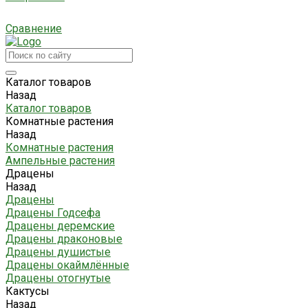
Сравнение
Каталог товаров
Назад
Каталог товаров
Комнатные растения
Назад
Комнатные растения
Ампельные растения
Драцены
Назад
Драцены
Драцены Годсефа
Драцены деремские
Драцены драконовые
Драцены душистые
Драцены окаймлённые
Драцены отогнутые
Кактусы
Назад