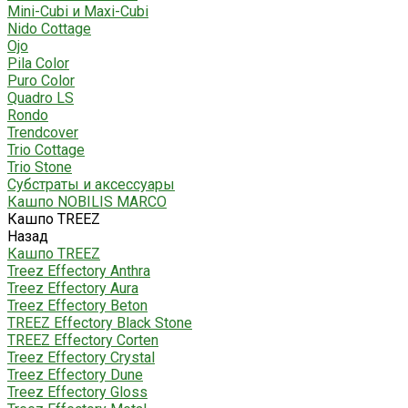
Mini-Cubi и Maxi-Cubi
Nido Cottage
Ojo
Pila Color
Puro Color
Quadro LS
Rondo
Trendcover
Trio Cottage
Trio Stone
Субстраты и аксессуары
Кашпо NOBILIS MARCO
Кашпо TREEZ
Назад
Кашпо TREEZ
Treez Effectory Anthra
Treez Effectory Aura
Treez Effectory Beton
TREEZ Effectory Black Stone
TREEZ Effectory Corten
Treez Effectory Crystal
Treez Effectory Dune
Treez Effectory Gloss