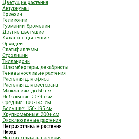
Цветущие растения
Антуриумы
Вриезии
Геликонии
Гузмании, бромелии
Другие цветущие
Каланхоэ цветущие
Орхидеи
Спатифиллумы
Стрелиции
Тилландсии
Шлюмбергеры, декабристы
Теневыносливые растения
Растения для офиса
Растения для ресторана
Маленькие: до 50 см
Небольшие: 50-95 см
Средние: 100-145 см
Большие: 150-195 см
Крупномерные: 200+ см
Эксклюзивные растения
Неприхотливые растения
Назад
Неприхотливые растения