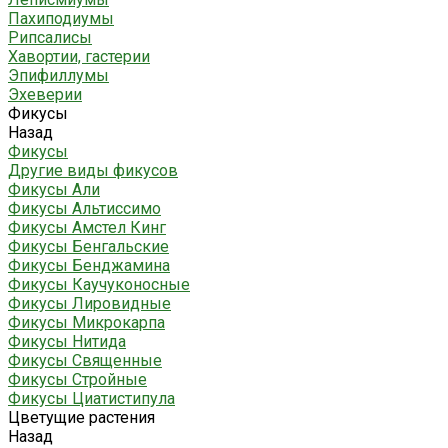
Пахиподиумы
Рипсалисы
Хавортии, гастерии
Эпифиллумы
Эхеверии
Фикусы
Назад
Фикусы
Другие виды фикусов
Фикусы Али
Фикусы Альтиссимо
Фикусы Амстел Кинг
Фикусы Бенгальские
Фикусы Бенджамина
Фикусы Каучуконосные
Фикусы Лировидные
Фикусы Микрокарпа
Фикусы Нитида
Фикусы Священные
Фикусы Стройные
Фикусы Циатистипула
Цветущие растения
Назад