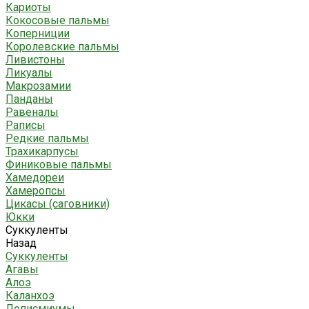
Кариоты
Кокосовые пальмы
Коперниции
Королевские пальмы
Ливистоны
Ликуалы
Макрозамии
Панданы
Равеналы
Раписы
Редкие пальмы
Трахикарпусы
Финиковые пальмы
Хамедореи
Хамеропсы
Цикасы (саговники)
Юкки
Суккуленты
Назад
Суккуленты
Агавы
Алоэ
Каланхоэ
Леписмиумы