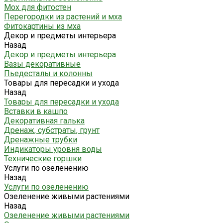
Мох для фитостен
Перегородки из растений и мха
Фитокартины из мха
Декор и предметы интерьера
Назад
Декор и предметы интерьера
Вазы декоративные
Пьедесталы и колонны
Товары для пересадки и ухода
Назад
Товары для пересадки и ухода
Вставки в кашпо
Декоративная галька
Дренаж, субстраты, грунт
Дренажные трубки
Индикаторы уровня воды
Технические горшки
Услуги по озеленению
Назад
Услуги по озеленению
Озеленение живыми растениями
Назад
Озеленение живыми растениями