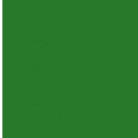
Формированные растения
Хвойные растения
Кашпо и горшки
Кашпо LECHUZA
Кашпо NOBILIS MARCO
Кашпо TREEZ
Кашпо на ножках
Кашпо с покраской RAL
Керамические кашпо
Композитные кашпо
Металлические кашпо
Натуральные кашпо
Пластиковые кашпо
Плетеные кашпо
Подвесные кашпо
Уличные кашпо
Эксклюзивные кашпо
Искусственные растения
Ампельные растения
Букеты и композиции
Ветки, листья, корни, коряги
Газонные коврики и мох
Деревья
Крупномеры