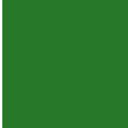
Драцены деремские
Драцены драконовые
Драцены душистые
Драцены окаймлённые
Драцены отогнутые
Кактусы
Другие виды кактусов
Миксы и композиции
Молочаи (эуфорбии)
Опунции
Феро- и эхинокактусы
Цереусы и эхинопсисы
Комнатные деревья
Араукарии
Бамбуки
Бонсаи
Другие виды деревьев
Кротоны, кодиеумы
Лавровые деревья
Нолины, бокарнеи
Оливковые деревья
Подокарпусы
Полисциасы, аралии
Цитрусовые деревья