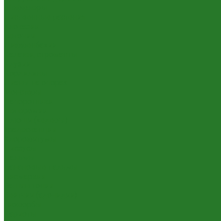
Шеффлеры
Лиственные растения
Алоказии
Бегонии
Диффенбахии
Калатеи, строманты
Клузии
Кордилины
Лианы на опорах
Монстеры
Папоротники
Пеперомии
Плющи (хедеры)
Традесканции
Хлорофитумы
Циссусы
Пальмы
Банановые пальмы
Бисмаркии
Вашингтонии
Вейтчии (адонидии)
Гиофорбы
Кариоты