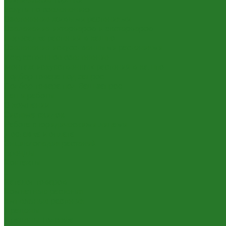
Услуги по озеленению
Озеленение живыми растениями
Озеленение интерьеров и экстерьеров
Пересадка растений в кашпо
Озеленение искусственными растениями
Искусственное озеленение
Монтаж искусственных растений в кашпо
Подбор товара под запрос
Подбор товара под Ваш запрос
Наши работы
О компании
Система скидок
Работа с юридическими лицами
Доставка и оплата
Энциклопедия растений
Бренды
Контакты
...
Каталог товаров
Комнатные растения
Ампельные растения
Драцены
Драцены Годсефа