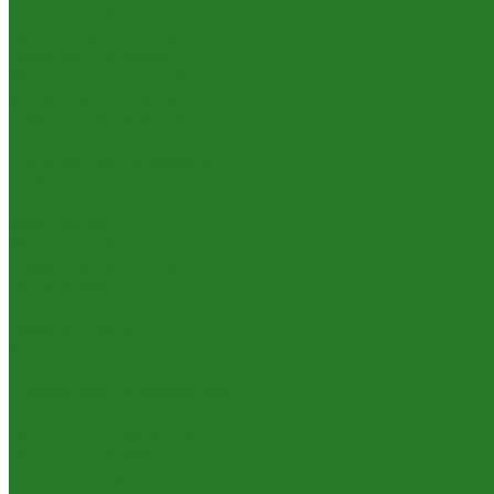
Цветущие растения
Теневыносливые растения
Растения для офиса
Растения для ресторана
Маленькие: до 50 см
Небольшие: 50-95 см
Средние: 100-145 см
Неприхотливые растения
Аглаонемы
Ареки (дипсисы)
Аспидистры
Замиокулькасы
Крассулы, толстянки
Сансевиерии
Сциндапсусы, эпипремнумы
Филодендроны
Ховеи (кентии)
Уличные растения
Декоративные кустарники
Лиственные деревья
Растения для входных групп
Самшиты (буксусы)
Средиземноморские растения