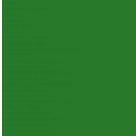
Лианы
Лиственные растения
Орхидеи
Пальмы
Папоротники
Самшиты
Суккуленты и кактусы
Трава, осока, злаки
Уличные растения искусственные
Фитомодули
Вертикальное озеленение
Мох для фитостен
Перегородки из растений и мха
Фитокартины из мха
Декор и предметы интерьера
Вазы декоративные
Пьедесталы и колонны
Товары для пересадки и ухода
Вставки в кашпо
Декоративная галька
Дренаж, субстраты, грунт
Дренажные трубки
Индикаторы уровня воды
Технические горшки