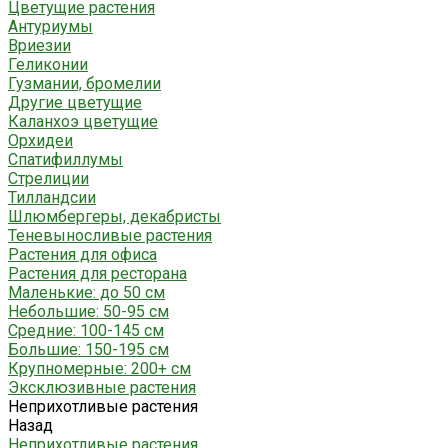
Цветущие растения
Антуриумы
Вриезии
Геликонии
Гузмании, бромелии
Другие цветущие
Каланхоэ цветущие
Орхидеи
Спатифиллумы
Стрелиции
Тилландсии
Шлюмбергеры, декабристы
Теневыносливые растения
Растения для офиса
Растения для ресторана
Маленькие: до 50 см
Небольшие: 50-95 см
Средние: 100-145 см
Большие: 150-195 см
Крупномерные: 200+ см
Эксклюзивные растения
Неприхотливые растения
Назад
Неприхотливые растения