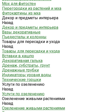
Мох для фитостен
Перегородки из растений и мха
Фитокартины из мха
Декор и предметы интерьера
Назад
Декор и предметы интерьера
Вазы декоративные
Пьедесталы и колонны
Товары для пересадки и ухода
Назад
Товары для пересадки и ухода
Вставки в кашпо
Декоративная галька
Дренаж, субстраты, грунт
Дренажные трубки
Индикаторы уровня воды
Технические горшки
Услуги по озеленению
Назад
Услуги по озеленению
Озеленение живыми растениями
Назад
Озеленение живыми растениями