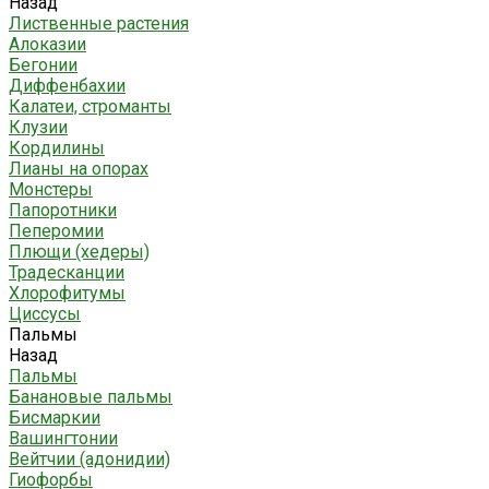
Назад
Лиственные растения
Алоказии
Бегонии
Диффенбахии
Калатеи, строманты
Клузии
Кордилины
Лианы на опорах
Монстеры
Папоротники
Пеперомии
Плющи (хедеры)
Традесканции
Хлорофитумы
Циссусы
Пальмы
Назад
Пальмы
Банановые пальмы
Бисмаркии
Вашингтонии
Вейтчии (адонидии)
Гиофорбы