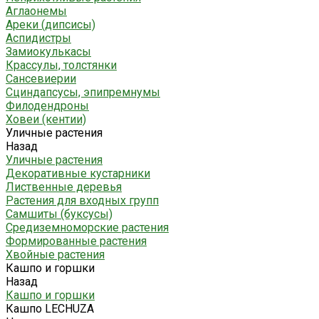
Аглаонемы
Ареки (дипсисы)
Аспидистры
Замиокулькасы
Крассулы, толстянки
Сансевиерии
Сциндапсусы, эпипремнумы
Филодендроны
Ховеи (кентии)
Уличные растения
Назад
Уличные растения
Декоративные кустарники
Лиственные деревья
Растения для входных групп
Самшиты (буксусы)
Средиземноморские растения
Формированные растения
Хвойные растения
Кашпо и горшки
Назад
Кашпо и горшки
Кашпо LECHUZA