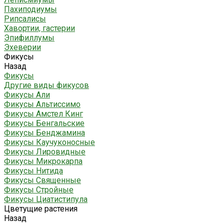
Пахиподиумы
Рипсалисы
Хавортии, гастерии
Эпифиллумы
Эхеверии
Фикусы
Назад
Фикусы
Другие виды фикусов
Фикусы Али
Фикусы Альтиссимо
Фикусы Амстел Кинг
Фикусы Бенгальские
Фикусы Бенджамина
Фикусы Каучуконосные
Фикусы Лировидные
Фикусы Микрокарпа
Фикусы Нитида
Фикусы Священные
Фикусы Стройные
Фикусы Циатистипула
Цветущие растения
Назад