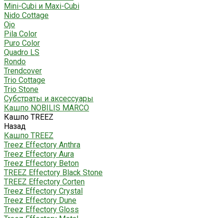
Mini-Cubi и Maxi-Cubi
Nido Cottage
Ojo
Pila Color
Puro Color
Quadro LS
Rondo
Trendcover
Trio Cottage
Trio Stone
Субстраты и аксессуары
Кашпо NOBILIS MARCO
Кашпо TREEZ
Назад
Кашпо TREEZ
Treez Effectory Anthra
Treez Effectory Aura
Treez Effectory Beton
TREEZ Effectory Black Stone
TREEZ Effectory Corten
Treez Effectory Crystal
Treez Effectory Dune
Treez Effectory Gloss