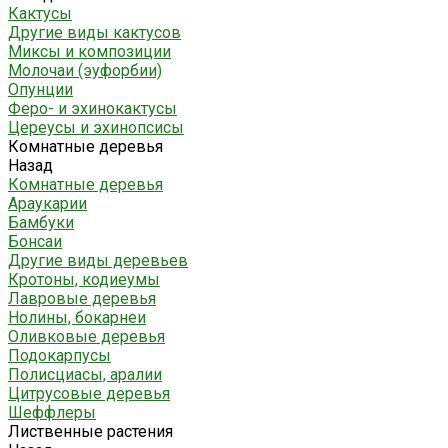
Кактусы
Другие виды кактусов
Миксы и композиции
Молочаи (эуфорбии)
Опунции
Феро- и эхинокактусы
Цереусы и эхинопсисы
Комнатные деревья
Назад
Комнатные деревья
Араукарии
Бамбуки
Бонсаи
Другие виды деревьев
Кротоны, кодиеумы
Лавровые деревья
Нолины, бокарнеи
Оливковые деревья
Подокарпусы
Полисциасы, аралии
Цитрусовые деревья
Шеффлеры
Лиственные растения