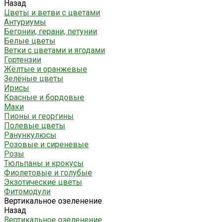
Назад
Цветы и ветви с цветами
Антуриумы
Бегонии, герани, петунии
Белые цветы
Ветки с цветами и ягодами
Гортензии
Жёлтые и оранжевые
Зелёные цветы
Ирисы
Красные и бордовые
Маки
Пионы и георгины
Полевые цветы
Ранункулюсы
Розовые и сиреневые
Розы
Тюльпаны и крокусы
Фиолетовые и голубые
Экзотические цветы
Фитомодули
Вертикальное озеленение
Назад
Вертикальное озеленение