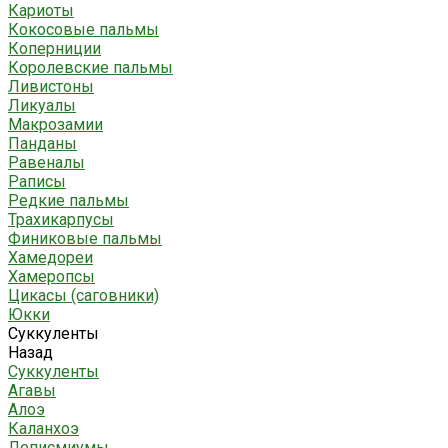
Кариоты
Кокосовые пальмы
Коперниции
Королевские пальмы
Ливистоны
Ликуалы
Макрозамии
Панданы
Равеналы
Раписы
Редкие пальмы
Трахикарпусы
Финиковые пальмы
Хамедореи
Хамеропсы
Цикасы (саговники)
Юкки
Суккуленты
Назад
Суккуленты
Агавы
Алоэ
Каланхоэ
Леписмиумы