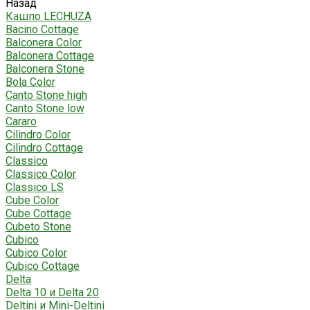
Назад
Кашпо LECHUZA
Bacino Cottage
Balconera Color
Balconera Cottage
Balconera Stone
Bola Color
Canto Stone high
Canto Stone low
Cararo
Cilindro Color
Cilindro Cottage
Classico
Classico Color
Classico LS
Cube Color
Cube Cottage
Cubeto Stone
Cubico
Cubico Color
Cubico Cottage
Delta
Delta 10 и Delta 20
Deltini и Mini-Deltini