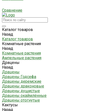
Сравнение
Каталог товаров
Назад
Каталог товаров
Комнатные растения
Назад
Комнатные растения
Ампельные растения
Драцены
Назад
Драцены
Драцены Годсефа
Драцены деремские
Драцены драконовые
Драцены душистые
Драцены окаймлённые
Драцены отогнутые
Кактусы
Назад