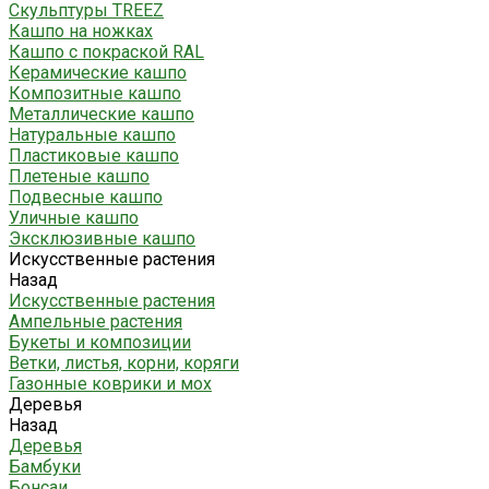
Скульптуры TREEZ
Кашпо на ножках
Кашпо с покраской RAL
Керамические кашпо
Композитные кашпо
Металлические кашпо
Натуральные кашпо
Пластиковые кашпо
Плетеные кашпо
Подвесные кашпо
Уличные кашпо
Эксклюзивные кашпо
Искусственные растения
Назад
Искусственные растения
Ампельные растения
Букеты и композиции
Ветки, листья, корни, коряги
Газонные коврики и мох
Деревья
Назад
Деревья
Бамбуки
Бонсаи