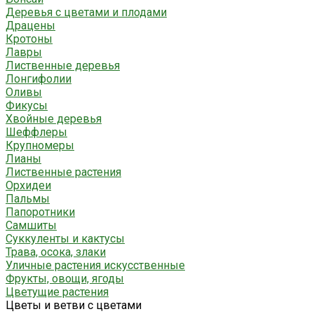
Деревья с цветами и плодами
Драцены
Кротоны
Лавры
Лиственные деревья
Лонгифолии
Оливы
Фикусы
Хвойные деревья
Шеффлеры
Крупномеры
Лианы
Лиственные растения
Орхидеи
Пальмы
Папоротники
Самшиты
Суккуленты и кактусы
Трава, осока, злаки
Уличные растения искусственные
Фрукты, овощи, ягоды
Цветущие растения
Цветы и ветви с цветами