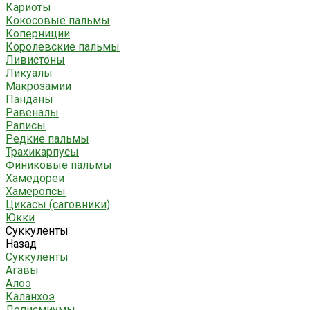
Кариоты
Кокосовые пальмы
Коперниции
Королевские пальмы
Ливистоны
Ликуалы
Макрозамии
Панданы
Равеналы
Раписы
Редкие пальмы
Трахикарпусы
Финиковые пальмы
Хамедореи
Хамеропсы
Цикасы (саговники)
Юкки
Суккуленты
Назад
Суккуленты
Агавы
Алоэ
Каланхоэ
Леписмиумы