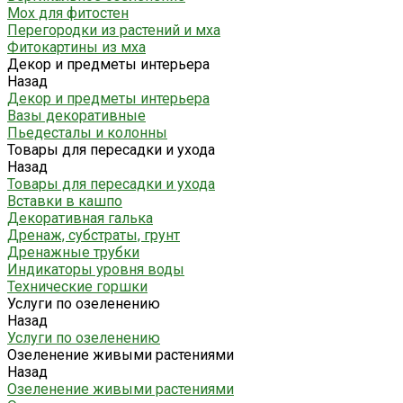
Мох для фитостен
Перегородки из растений и мха
Фитокартины из мха
Декор и предметы интерьера
Назад
Декор и предметы интерьера
Вазы декоративные
Пьедесталы и колонны
Товары для пересадки и ухода
Назад
Товары для пересадки и ухода
Вставки в кашпо
Декоративная галька
Дренаж, субстраты, грунт
Дренажные трубки
Индикаторы уровня воды
Технические горшки
Услуги по озеленению
Назад
Услуги по озеленению
Озеленение живыми растениями
Назад
Озеленение живыми растениями