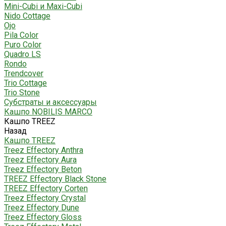
Mini-Cubi и Maxi-Cubi
Nido Cottage
Ojo
Pila Color
Puro Color
Quadro LS
Rondo
Trendcover
Trio Cottage
Trio Stone
Субстраты и аксессуары
Кашпо NOBILIS MARCO
Кашпо TREEZ
Назад
Кашпо TREEZ
Treez Effectory Anthra
Treez Effectory Aura
Treez Effectory Beton
TREEZ Effectory Black Stone
TREEZ Effectory Corten
Treez Effectory Crystal
Treez Effectory Dune
Treez Effectory Gloss