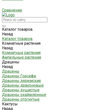
Сравнение
Каталог товаров
Назад
Каталог товаров
Комнатные растения
Назад
Комнатные растения
Ампельные растения
Драцены
Назад
Драцены
Драцены Годсефа
Драцены деремские
Драцены драконовые
Драцены душистые
Драцены окаймлённые
Драцены отогнутые
Кактусы
Назад