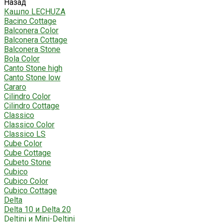
Назад
Кашпо LECHUZA
Bacino Cottage
Balconera Color
Balconera Cottage
Balconera Stone
Bola Color
Canto Stone high
Canto Stone low
Cararo
Cilindro Color
Cilindro Cottage
Classico
Classico Color
Classico LS
Cube Color
Cube Cottage
Cubeto Stone
Cubico
Cubico Color
Cubico Cottage
Delta
Delta 10 и Delta 20
Deltini и Mini-Deltini