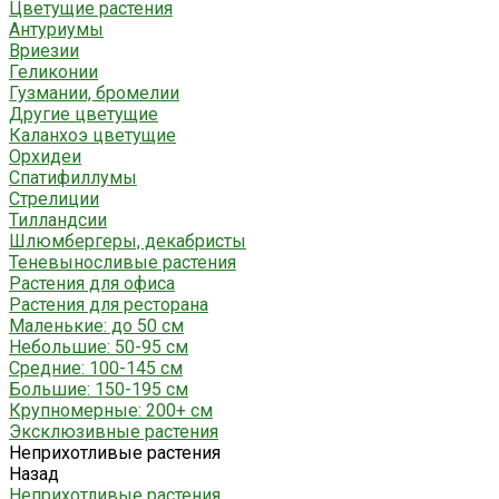
Цветущие растения
Антуриумы
Вриезии
Геликонии
Гузмании, бромелии
Другие цветущие
Каланхоэ цветущие
Орхидеи
Спатифиллумы
Стрелиции
Тилландсии
Шлюмбергеры, декабристы
Теневыносливые растения
Растения для офиса
Растения для ресторана
Маленькие: до 50 см
Небольшие: 50-95 см
Средние: 100-145 см
Большие: 150-195 см
Крупномерные: 200+ см
Эксклюзивные растения
Неприхотливые растения
Назад
Неприхотливые растения