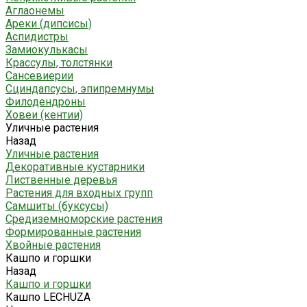
Аглаонемы
Ареки (дипсисы)
Аспидистры
Замиокулькасы
Крассулы, толстянки
Сансевиерии
Сциндапсусы, эпипремнумы
Филодендроны
Ховеи (кентии)
Уличные растения
Назад
Уличные растения
Декоративные кустарники
Лиственные деревья
Растения для входных групп
Самшиты (буксусы)
Средиземноморские растения
Формированные растения
Хвойные растения
Кашпо и горшки
Назад
Кашпо и горшки
Кашпо LECHUZA