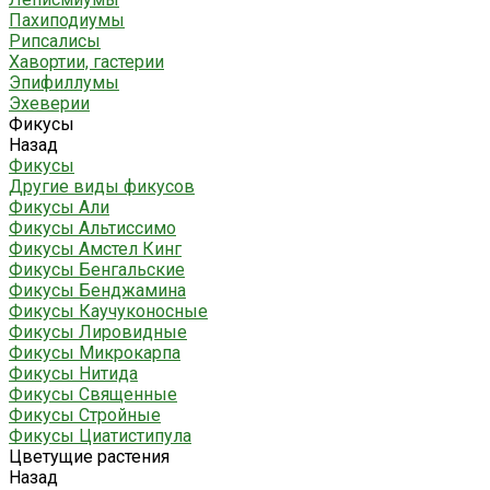
Пахиподиумы
Рипсалисы
Хавортии, гастерии
Эпифиллумы
Эхеверии
Фикусы
Назад
Фикусы
Другие виды фикусов
Фикусы Али
Фикусы Альтиссимо
Фикусы Амстел Кинг
Фикусы Бенгальские
Фикусы Бенджамина
Фикусы Каучуконосные
Фикусы Лировидные
Фикусы Микрокарпа
Фикусы Нитида
Фикусы Священные
Фикусы Стройные
Фикусы Циатистипула
Цветущие растения
Назад