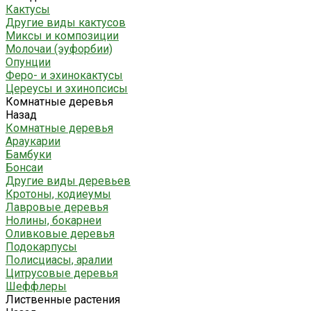
Кактусы
Другие виды кактусов
Миксы и композиции
Молочаи (эуфорбии)
Опунции
Феро- и эхинокактусы
Цереусы и эхинопсисы
Комнатные деревья
Назад
Комнатные деревья
Араукарии
Бамбуки
Бонсаи
Другие виды деревьев
Кротоны, кодиеумы
Лавровые деревья
Нолины, бокарнеи
Оливковые деревья
Подокарпусы
Полисциасы, аралии
Цитрусовые деревья
Шеффлеры
Лиственные растения