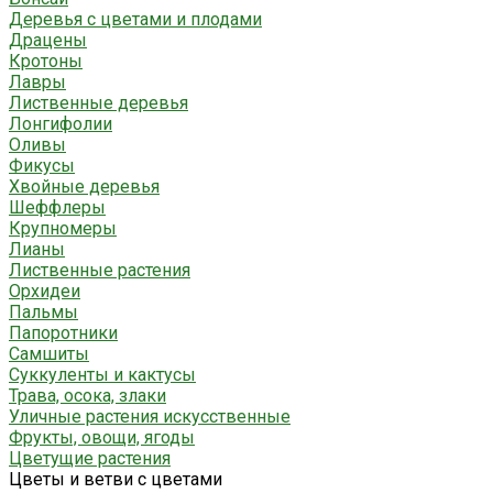
Деревья с цветами и плодами
Драцены
Кротоны
Лавры
Лиственные деревья
Лонгифолии
Оливы
Фикусы
Хвойные деревья
Шеффлеры
Крупномеры
Лианы
Лиственные растения
Орхидеи
Пальмы
Папоротники
Самшиты
Суккуленты и кактусы
Трава, осока, злаки
Уличные растения искусственные
Фрукты, овощи, ягоды
Цветущие растения
Цветы и ветви с цветами