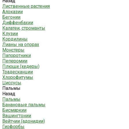
Назад
Лиственные растения
Алоказии
Бегонии
Диффенбахии
Калатеи, строманты
Клузии
Кордилины
Лианы на опорах
Монстеры
Папоротники
Пеперомии
Плющи (хедеры)
Традесканции
Хлорофитумы
Циссусы
Пальмы
Назад
Пальмы
Банановые пальмы
Бисмаркии
Вашингтонии
Вейтчии (адонидии)
Гиофорбы