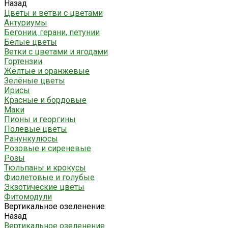
Назад
Цветы и ветви с цветами
Антуриумы
Бегонии, герани, петунии
Белые цветы
Ветки с цветами и ягодами
Гортензии
Жёлтые и оранжевые
Зелёные цветы
Ирисы
Красные и бордовые
Маки
Пионы и георгины
Полевые цветы
Ранункулюсы
Розовые и сиреневые
Розы
Тюльпаны и крокусы
Фиолетовые и голубые
Экзотические цветы
Фитомодули
Вертикальное озеленение
Назад
Вертикальное озеленение