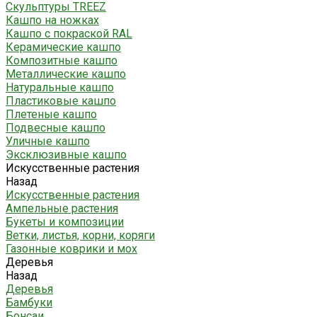
Скульптуры TREEZ
Кашпо на ножках
Кашпо с покраской RAL
Керамические кашпо
Композитные кашпо
Металлические кашпо
Натуральные кашпо
Пластиковые кашпо
Плетеные кашпо
Подвесные кашпо
Уличные кашпо
Эксклюзивные кашпо
Искусственные растения
Назад
Искусственные растения
Ампельные растения
Букеты и композиции
Ветки, листья, корни, коряги
Газонные коврики и мох
Деревья
Назад
Деревья
Бамбуки
Бонсаи