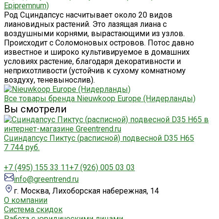
Epipremnum)
Род Сциндапсус насчитывает около 20 видов
лиановидных растений. Это лазящая лиана с
воздушными корнями, вырастающими из узлов.
Происходит с Соломоновых островов. Потос давно
известное и широко культивируемое в домашних
условиях растение, благодаря декоративности и
неприхотливости (устойчив к сухому комнатному
воздуху, теневынослив).
Все товары бренда Nieuwkoop Europe (Нидерланды)
Вы смотрели
Сциндапсус Пиктус (расписной) подвесной D35 H65
7 744 руб.
+7 (495) 155 33 11
+7 (926) 005 03 03
info@greentrend.ru
г. Москва, Лихоборская набережная, 14
О компании
Система скидок
Работа с юридическими лицами