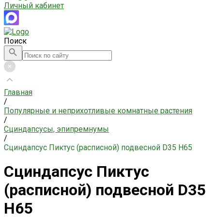
Личный кабинет
Поиск
Главная
/
Популярные и неприхотливые комнатные растения
/
Сциндапсусы, эпипремнумы
/
Сциндапсус Пиктус (расписной) подвесной D35 H65
Сциндапсус Пиктус
(расписной) подвесной D35
H65