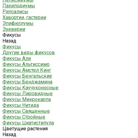
Пахиподиумы
Рипсалисы
Хавортии, гастерии
Эпифиллумы
Эхеверии
Фикусы
Назад
Фикусы
Другие виды фикусов
Фикусы Али
Фикусы Альтиссимо
Фикусы Амстел Кинг
Фикусы Бенгальские
Фикусы Бенджамина
Фикусы Каучуконосные
Фикусы Лировидные
Фикусы Микрокарпа
Фикусы Нитида
Фикусы Священные
Фикусы Стройные
Фикусы Циатистипула
Цветущие растения
Назад