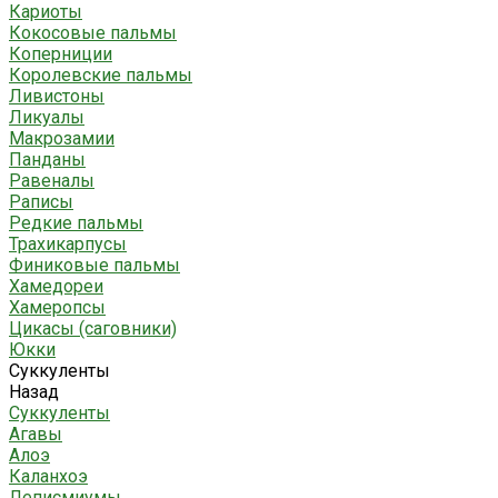
Кариоты
Кокосовые пальмы
Коперниции
Королевские пальмы
Ливистоны
Ликуалы
Макрозамии
Панданы
Равеналы
Раписы
Редкие пальмы
Трахикарпусы
Финиковые пальмы
Хамедореи
Хамеропсы
Цикасы (саговники)
Юкки
Суккуленты
Назад
Суккуленты
Агавы
Алоэ
Каланхоэ
Леписмиумы