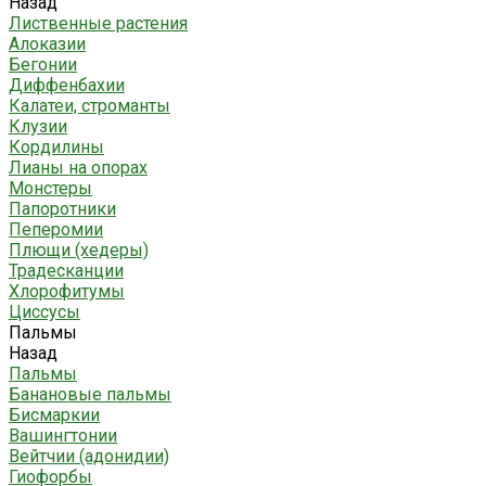
Назад
Лиственные растения
Алоказии
Бегонии
Диффенбахии
Калатеи, строманты
Клузии
Кордилины
Лианы на опорах
Монстеры
Папоротники
Пеперомии
Плющи (хедеры)
Традесканции
Хлорофитумы
Циссусы
Пальмы
Назад
Пальмы
Банановые пальмы
Бисмаркии
Вашингтонии
Вейтчии (адонидии)
Гиофорбы