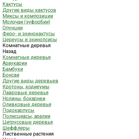
Кактусы
Другие виды кактусов
Миксы и композиции
Молочаи (эуфорбии)
Опунции
Феро- и эхинокактусы
Цереусы и эхинопсисы
Комнатные деревья
Назад
Комнатные деревья
Араукарии
Бамбуки
Бонсаи
Другие виды деревьев
Кротоны, кодиеумы
Лавровые деревья
Нолины, бокарнеи
Оливковые деревья
Подокарпусы
Полисциасы, аралии
Цитрусовые деревья
Шеффлеры
Лиственные растения