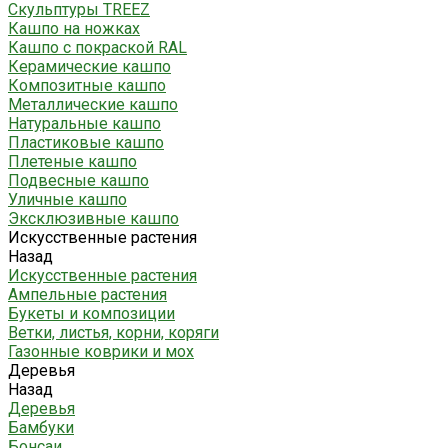
Скульптуры TREEZ
Кашпо на ножках
Кашпо с покраской RAL
Керамические кашпо
Композитные кашпо
Металлические кашпо
Натуральные кашпо
Пластиковые кашпо
Плетеные кашпо
Подвесные кашпо
Уличные кашпо
Эксклюзивные кашпо
Искусственные растения
Назад
Искусственные растения
Ампельные растения
Букеты и композиции
Ветки, листья, корни, коряги
Газонные коврики и мох
Деревья
Назад
Деревья
Бамбуки
Бонсаи