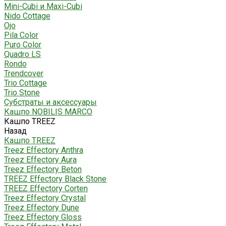
Mini-Cubi и Maxi-Cubi
Nido Cottage
Ojo
Pila Color
Puro Color
Quadro LS
Rondo
Trendcover
Trio Cottage
Trio Stone
Субстраты и аксессуары
Кашпо NOBILIS MARCO
Кашпо TREEZ
Назад
Кашпо TREEZ
Treez Effectory Anthra
Treez Effectory Aura
Treez Effectory Beton
TREEZ Effectory Black Stone
TREEZ Effectory Corten
Treez Effectory Crystal
Treez Effectory Dune
Treez Effectory Gloss