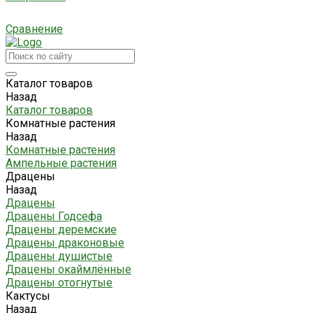
Сравнение
Каталог товаров
Назад
Каталог товаров
Комнатные растения
Назад
Комнатные растения
Ампельные растения
Драцены
Назад
Драцены
Драцены Годсефа
Драцены деремские
Драцены драконовые
Драцены душистые
Драцены окаймлённые
Драцены отогнутые
Кактусы
Назад