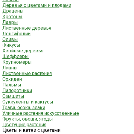
Деревья с цветами и плодами
Драцены
Кротоны
Лавры
Лиственные деревья
Лонгифолии
Оливы
Фикусы
Хвойные деревья
Шеффлеры
Крупномеры
Лианы
Лиственные растения
Орхидеи
Пальмы
Папоротники
Самшиты
Суккуленты и кактусы
Трава, осока, злаки
Уличные растения искусственные
Фрукты, овощи, ягоды
Цветущие растения
Цветы и ветви с цветами