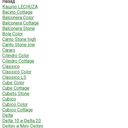
Назад
Кашпо LECHUZA
Bacino Cottage
Balconera Color
Balconera Cottage
Balconera Stone
Bola Color
Canto Stone high
Canto Stone low
Cararo
Cilindro Color
Cilindro Cottage
Classico
Classico Color
Classico LS
Cube Color
Cube Cottage
Cubeto Stone
Cubico
Cubico Color
Cubico Cottage
Delta
Delta 10 и Delta 20
Deltini и Mini-Deltini