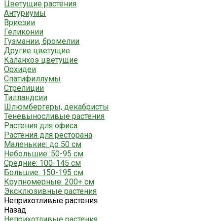
Цветущие растения
Антуриумы
Вриезии
Геликонии
Гузмании, бромелии
Другие цветущие
Каланхоэ цветущие
Орхидеи
Спатифиллумы
Стрелиции
Тилландсии
Шлюмбергеры, декабристы
Теневыносливые растения
Растения для офиса
Растения для ресторана
Маленькие: до 50 см
Небольшие: 50-95 см
Средние: 100-145 см
Большие: 150-195 см
Крупномерные: 200+ см
Эксклюзивные растения
Неприхотливые растения
Назад
Неприхотливые растения