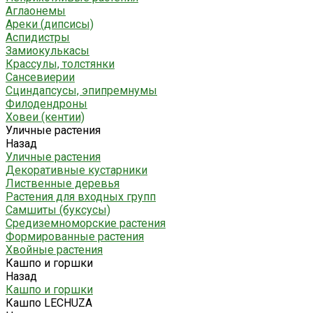
Аглаонемы
Ареки (дипсисы)
Аспидистры
Замиокулькасы
Крассулы, толстянки
Сансевиерии
Сциндапсусы, эпипремнумы
Филодендроны
Ховеи (кентии)
Уличные растения
Назад
Уличные растения
Декоративные кустарники
Лиственные деревья
Растения для входных групп
Самшиты (буксусы)
Средиземноморские растения
Формированные растения
Хвойные растения
Кашпо и горшки
Назад
Кашпо и горшки
Кашпо LECHUZA