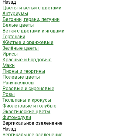
Назад
Цветы и ветви с цветами
Антуриумы
Бегонии, герани, петунии
Белые цветы
Ветки с цветами и ягодами
Гортензии
Жёлтые и оранжевые
Зелёные цветы
Ирисы
Красные и бордовые
Маки
Пионы и георгины
Полевые цветы
Ранункулюсы
Розовые и сиреневые
Розы
Тюльпаны и крокусы
Фиолетовые и голубые
Экзотические цветы
Фитомодули
Вертикальное озеленение
Назад
Вертикальное озеленение