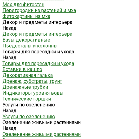
Мох для фитостен
Перегородки из растений и мха
Фитокартины из мха
Декор и предметы интерьера
Назад
Декор и предметы интерьера
Вазы декоративные
Пьедесталы и колонны
Товары для пересадки и ухода
Назад
Товары для пересадки и ухода
Вставки в кашпо
Декоративная галька
Дренаж, субстраты, грунт
Дренажные трубки
Индикаторы уровня воды
Технические горшки
Услуги по озеленению
Назад
Услуги по озеленению
Озеленение живыми растениями
Назад
Озеленение живыми растениями