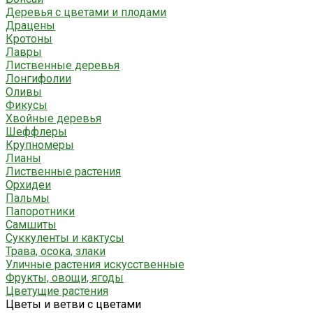
Деревья с цветами и плодами
Драцены
Кротоны
Лавры
Лиственные деревья
Лонгифолии
Оливы
Фикусы
Хвойные деревья
Шеффлеры
Крупномеры
Лианы
Лиственные растения
Орхидеи
Пальмы
Папоротники
Самшиты
Суккуленты и кактусы
Трава, осока, злаки
Уличные растения искусственные
Фрукты, овощи, ягоды
Цветущие растения
Цветы и ветви с цветами