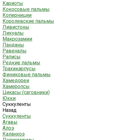
Кариоты
Кокосовые пальмы
Коперниции
Королевские пальмы
Ливистоны
Ликуалы
Макрозамии
Панданы
Равеналы
Раписы
Редкие пальмы
Трахикарпусы
Финиковые пальмы
Хамедореи
Хамеропсы
Цикасы (саговники)
Юкки
Суккуленты
Назад
Суккуленты
Агавы
Алоэ
Каланхоэ
Леписмиумы