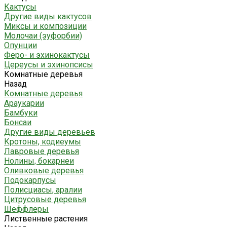
Кактусы
Другие виды кактусов
Миксы и композиции
Молочаи (эуфорбии)
Опунции
Феро- и эхинокактусы
Цереусы и эхинопсисы
Комнатные деревья
Назад
Комнатные деревья
Араукарии
Бамбуки
Бонсаи
Другие виды деревьев
Кротоны, кодиеумы
Лавровые деревья
Нолины, бокарнеи
Оливковые деревья
Подокарпусы
Полисциасы, аралии
Цитрусовые деревья
Шеффлеры
Лиственные растения