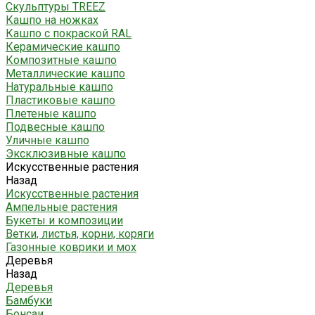
Скульптуры TREEZ
Кашпо на ножках
Кашпо с покраской RAL
Керамические кашпо
Композитные кашпо
Металлические кашпо
Натуральные кашпо
Пластиковые кашпо
Плетеные кашпо
Подвесные кашпо
Уличные кашпо
Эксклюзивные кашпо
Искусственные растения
Назад
Искусственные растения
Ампельные растения
Букеты и композиции
Ветки, листья, корни, коряги
Газонные коврики и мох
Деревья
Назад
Деревья
Бамбуки
Бонсаи