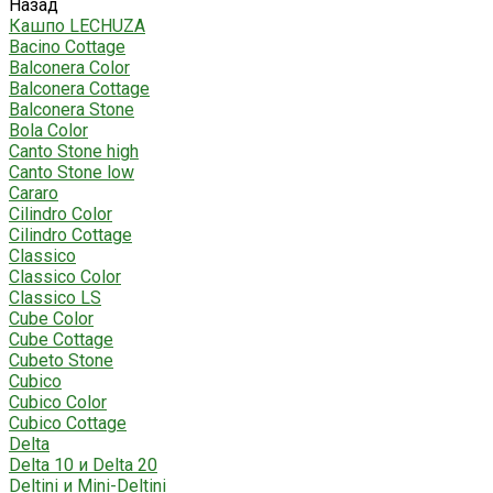
Назад
Кашпо LECHUZA
Bacino Cottage
Balconera Color
Balconera Cottage
Balconera Stone
Bola Color
Canto Stone high
Canto Stone low
Cararo
Cilindro Color
Cilindro Cottage
Classico
Classico Color
Classico LS
Cube Color
Cube Cottage
Cubeto Stone
Cubico
Cubico Color
Cubico Cottage
Delta
Delta 10 и Delta 20
Deltini и Mini-Deltini