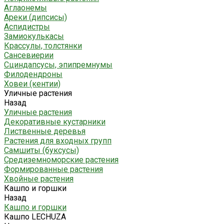
Аглаонемы
Ареки (дипсисы)
Аспидистры
Замиокулькасы
Крассулы, толстянки
Сансевиерии
Сциндапсусы, эпипремнумы
Филодендроны
Ховеи (кентии)
Уличные растения
Назад
Уличные растения
Декоративные кустарники
Лиственные деревья
Растения для входных групп
Самшиты (буксусы)
Средиземноморские растения
Формированные растения
Хвойные растения
Кашпо и горшки
Назад
Кашпо и горшки
Кашпо LECHUZA