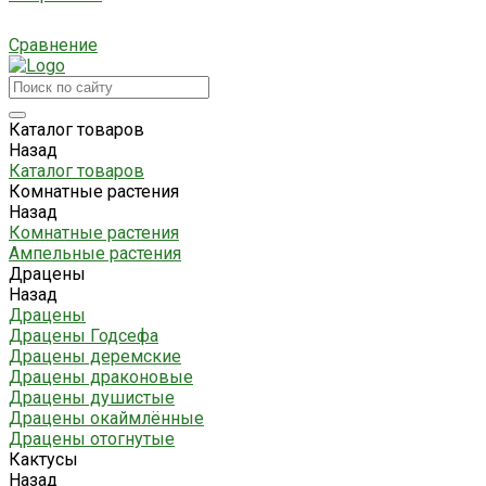
Сравнение
Каталог товаров
Назад
Каталог товаров
Комнатные растения
Назад
Комнатные растения
Ампельные растения
Драцены
Назад
Драцены
Драцены Годсефа
Драцены деремские
Драцены драконовые
Драцены душистые
Драцены окаймлённые
Драцены отогнутые
Кактусы
Назад