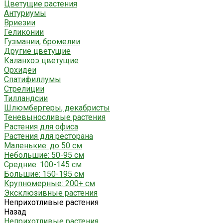
Цветущие растения
Антуриумы
Вриезии
Геликонии
Гузмании, бромелии
Другие цветущие
Каланхоэ цветущие
Орхидеи
Спатифиллумы
Стрелиции
Тилландсии
Шлюмбергеры, декабристы
Теневыносливые растения
Растения для офиса
Растения для ресторана
Маленькие: до 50 см
Небольшие: 50-95 см
Средние: 100-145 см
Большие: 150-195 см
Крупномерные: 200+ см
Эксклюзивные растения
Неприхотливые растения
Назад
Неприхотливые растения