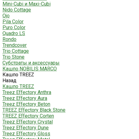
Mini-Cubi и Maxi-Cubi
Nido Cottage
Ojo
Pila Color
Puro Color
Quadro LS
Rondo
Trendcover
Trio Cottage
Trio Stone
Субстраты и аксессуары
Кашпо NOBILIS MARCO
Кашпо TREEZ
Назад
Кашпо TREEZ
Treez Effectory Anthra
Treez Effectory Aura
Treez Effectory Beton
TREEZ Effectory Black Stone
TREEZ Effectory Corten
Treez Effectory Crystal
Treez Effectory Dune
Treez Effectory Gloss