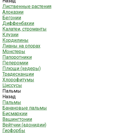
Назад
Лиственные растения
Алоказии
Бегонии
Диффенбахии
Калатеи, строманты
Клузии
Кордилины
Лианы на опорах
Монстеры
Папоротники
Пеперомии
Плющи (хедеры)
Традесканции
Хлорофитумы
Циссусы
Пальмы
Назад
Пальмы
Банановые пальмы
Бисмаркии
Вашингтонии
Вейтчии (адонидии)
Гиофорбы