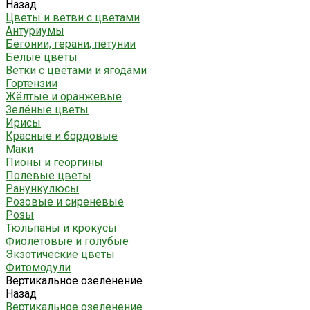
Назад
Цветы и ветви с цветами
Антуриумы
Бегонии, герани, петунии
Белые цветы
Ветки с цветами и ягодами
Гортензии
Жёлтые и оранжевые
Зелёные цветы
Ирисы
Красные и бордовые
Маки
Пионы и георгины
Полевые цветы
Ранункулюсы
Розовые и сиреневые
Розы
Тюльпаны и крокусы
Фиолетовые и голубые
Экзотические цветы
Фитомодули
Вертикальное озеленение
Назад
Вертикальное озеленение