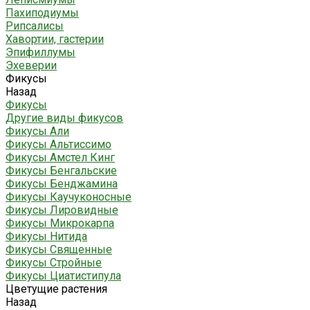
Пахиподиумы
Рипсалисы
Хавортии, гастерии
Эпифиллумы
Эхеверии
Фикусы
Назад
Фикусы
Другие виды фикусов
Фикусы Али
Фикусы Альтиссимо
Фикусы Амстел Кинг
Фикусы Бенгальские
Фикусы Бенджамина
Фикусы Каучуконосные
Фикусы Лировидные
Фикусы Микрокарпа
Фикусы Нитида
Фикусы Священные
Фикусы Стройные
Фикусы Циатистипула
Цветущие растения
Назад