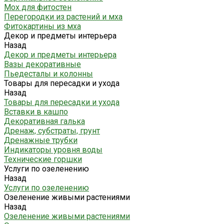
Мох для фитостен
Перегородки из растений и мха
Фитокартины из мха
Декор и предметы интерьера
Назад
Декор и предметы интерьера
Вазы декоративные
Пьедесталы и колонны
Товары для пересадки и ухода
Назад
Товары для пересадки и ухода
Вставки в кашпо
Декоративная галька
Дренаж, субстраты, грунт
Дренажные трубки
Индикаторы уровня воды
Технические горшки
Услуги по озеленению
Назад
Услуги по озеленению
Озеленение живыми растениями
Назад
Озеленение живыми растениями