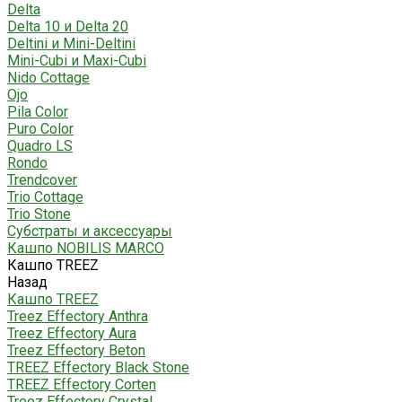
Delta
Delta 10 и Delta 20
Deltini и Mini-Deltini
Mini-Cubi и Maxi-Cubi
Nido Cottage
Ojo
Pila Color
Puro Color
Quadro LS
Rondo
Trendcover
Trio Cottage
Trio Stone
Субстраты и аксессуары
Кашпо NOBILIS MARCO
Кашпо TREEZ
Назад
Кашпо TREEZ
Treez Effectory Anthra
Treez Effectory Aura
Treez Effectory Beton
TREEZ Effectory Black Stone
TREEZ Effectory Corten
Treez Effectory Crystal