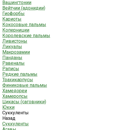
Вашингтонии
Вейтчии (адонидии)
Гиофорбы
Кариоты
Кокосовые пальмы
Коперниции
Королевские пальмы
Ливистоны
Ликуалы
Макрозамии
Панданы
Равеналы
Раписы
Редкие пальмы
Трахикарпусы
Финиковые пальмы
Хамедореи
Хамеропсы
Цикасы (саговники)
Юкки
Суккуленты
Назад
Суккуленты
Агавы