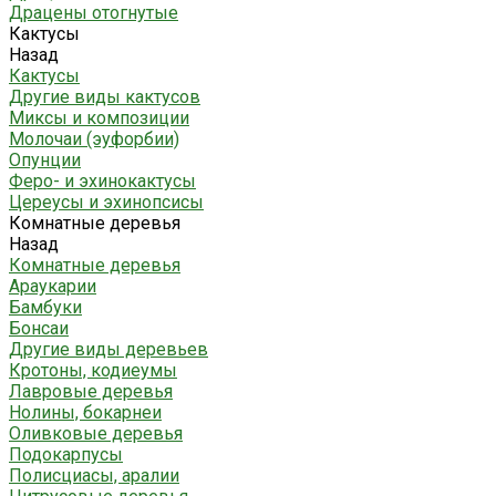
Драцены отогнутые
Кактусы
Назад
Кактусы
Другие виды кактусов
Миксы и композиции
Молочаи (эуфорбии)
Опунции
Феро- и эхинокактусы
Цереусы и эхинопсисы
Комнатные деревья
Назад
Комнатные деревья
Араукарии
Бамбуки
Бонсаи
Другие виды деревьев
Кротоны, кодиеумы
Лавровые деревья
Нолины, бокарнеи
Оливковые деревья
Подокарпусы
Полисциасы, аралии