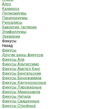
Алоэ
Каланхоэ
Леписмиумы
Пахиподиумы
Рипсалисы
Хавортии, гастерии
Эпифиллумы
Эхеверии
Фикусы
Назад
Фикусы
Другие виды фикусов
Фикусы Али
Фикусы Альтиссимо
Фикусы Амстел Кинг
Фикусы Бенгальские
Фикусы Бенджамина
Фикусы Каучуконосные
Фикусы Лировидные
Фикусы Микрокарпа
Фикусы Нитида
Фикусы Священные
Фикусы Стройные