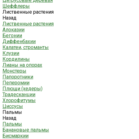
Цитрусовые деревья
Шеффлеры
Лиственные растения
Назад
Лиственные растения
Алоказии
Бегонии
Диффенбахии
Калатеи, строманты
Клузии
Кордилины
Лианы на опорах
Монстеры
Папоротники
Пеперомии
Плющи (хедеры)
Традесканции
Хлорофитумы
Циссусы
Пальмы
Назад
Пальмы
Банановые пальмы
Бисмаркии