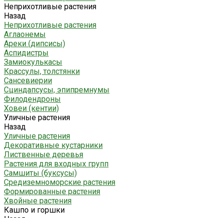
Неприхотливые растения
Назад
Неприхотливые растения
Аглаонемы
Ареки (дипсисы)
Аспидистры
Замиокулькасы
Крассулы, толстянки
Сансевиерии
Сциндапсусы, эпипремнумы
Филодендроны
Ховеи (кентии)
Уличные растения
Назад
Уличные растения
Декоративные кустарники
Лиственные деревья
Растения для входных групп
Самшиты (буксусы)
Средиземноморские растения
Формированные растения
Хвойные растения
Кашпо и горшки