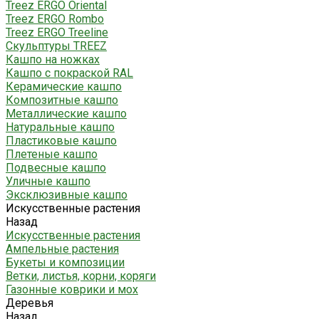
Treez ERGO Oriental
Treez ERGO Rombo
Treez ERGO Treeline
Скульптуры TREEZ
Кашпо на ножках
Кашпо с покраской RAL
Керамические кашпо
Композитные кашпо
Металлические кашпо
Натуральные кашпо
Пластиковые кашпо
Плетеные кашпо
Подвесные кашпо
Уличные кашпо
Эксклюзивные кашпо
Искусственные растения
Назад
Искусственные растения
Ампельные растения
Букеты и композиции
Ветки, листья, корни, коряги
Газонные коврики и мох
Деревья
Назад