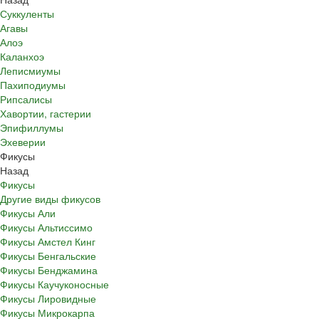
Суккуленты
Агавы
Алоэ
Каланхоэ
Леписмиумы
Пахиподиумы
Рипсалисы
Хавортии, гастерии
Эпифиллумы
Эхеверии
Фикусы
Назад
Фикусы
Другие виды фикусов
Фикусы Али
Фикусы Альтиссимо
Фикусы Амстел Кинг
Фикусы Бенгальские
Фикусы Бенджамина
Фикусы Каучуконосные
Фикусы Лировидные
Фикусы Микрокарпа