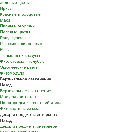
Зелёные цветы
Ирисы
Красные и бордовые
Маки
Пионы и георгины
Полевые цветы
Ранункулюсы
Розовые и сиреневые
Розы
Тюльпаны и крокусы
Фиолетовые и голубые
Экзотические цветы
Фитомодули
Вертикальное озеленение
Назад
Вертикальное озеленение
Мох для фитостен
Перегородки из растений и мха
Фитокартины из мха
Декор и предметы интерьера
Назад
Декор и предметы интерьера
Вазы декоративные