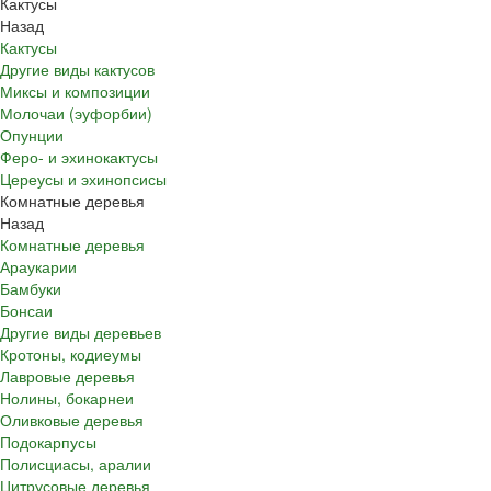
Кактусы
Назад
Кактусы
Другие виды кактусов
Миксы и композиции
Молочаи (эуфорбии)
Опунции
Феро- и эхинокактусы
Цереусы и эхинопсисы
Комнатные деревья
Назад
Комнатные деревья
Араукарии
Бамбуки
Бонсаи
Другие виды деревьев
Кротоны, кодиеумы
Лавровые деревья
Нолины, бокарнеи
Оливковые деревья
Подокарпусы
Полисциасы, аралии
Цитрусовые деревья