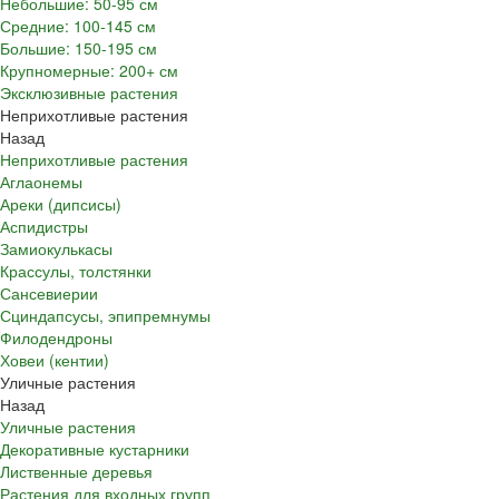
Небольшие: 50-95 см
Средние: 100-145 см
Большие: 150-195 см
Крупномерные: 200+ см
Эксклюзивные растения
Неприхотливые растения
Назад
Неприхотливые растения
Аглаонемы
Ареки (дипсисы)
Аспидистры
Замиокулькасы
Крассулы, толстянки
Сансевиерии
Сциндапсусы, эпипремнумы
Филодендроны
Ховеи (кентии)
Уличные растения
Назад
Уличные растения
Декоративные кустарники
Лиственные деревья
Растения для входных групп