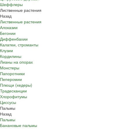
Шеффлеры
Лиственные растения
Назад
Лиственные растения
Алоказии
Бегонии
Диффенбахии
Калатеи, строманты
Клузии
Кордилины
Лианы на опорах
Монстеры
Папоротники
Пеперомии
Плющи (хедеры)
Традесканции
Хлорофитумы
Циссусы
Пальмы
Назад
Пальмы
Банановые пальмы