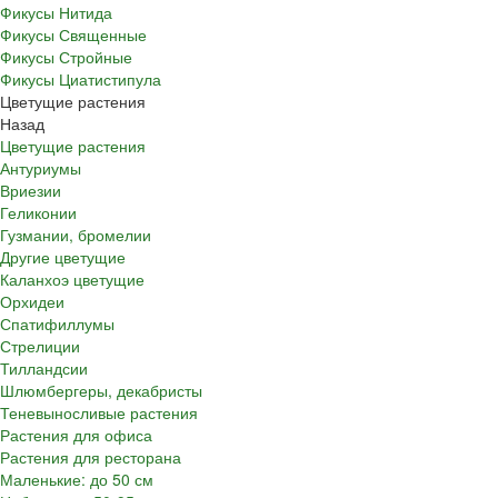
Фикусы Нитида
Фикусы Священные
Фикусы Стройные
Фикусы Циатистипула
Цветущие растения
Назад
Цветущие растения
Антуриумы
Вриезии
Геликонии
Гузмании, бромелии
Другие цветущие
Каланхоэ цветущие
Орхидеи
Спатифиллумы
Стрелиции
Тилландсии
Шлюмбергеры, декабристы
Теневыносливые растения
Растения для офиса
Растения для ресторана
Маленькие: до 50 см