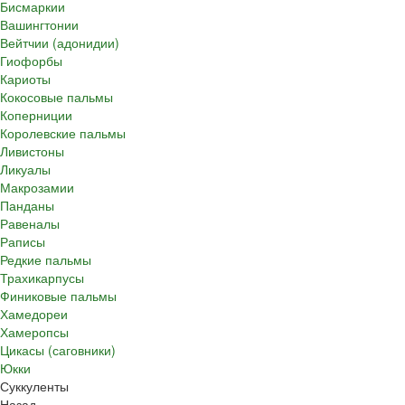
Бисмаркии
Вашингтонии
Вейтчии (адонидии)
Гиофорбы
Кариоты
Кокосовые пальмы
Коперниции
Королевские пальмы
Ливистоны
Ликуалы
Макрозамии
Панданы
Равеналы
Раписы
Редкие пальмы
Трахикарпусы
Финиковые пальмы
Хамедореи
Хамеропсы
Цикасы (саговники)
Юкки
Суккуленты
Назад