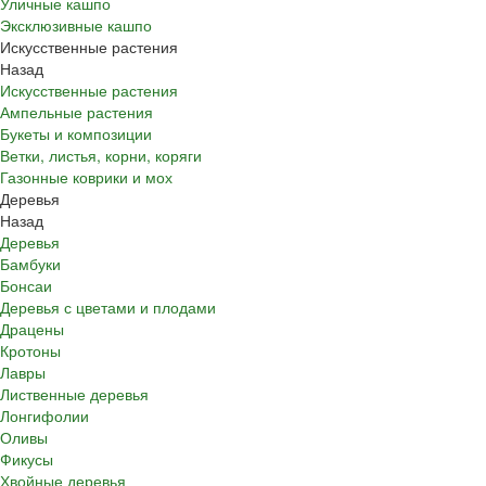
Уличные кашпо
Эксклюзивные кашпо
Искусственные растения
Назад
Искусственные растения
Ампельные растения
Букеты и композиции
Ветки, листья, корни, коряги
Газонные коврики и мох
Деревья
Назад
Деревья
Бамбуки
Бонсаи
Деревья с цветами и плодами
Драцены
Кротоны
Лавры
Лиственные деревья
Лонгифолии
Оливы
Фикусы
Хвойные деревья