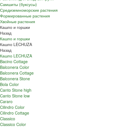
Самшиты (буксусы)
Средиземноморские растения
Формированные растения
Хвойные растения
Кашпо и горшки
Назад
Кашпо и горшки
Кашпо LECHUZA
Назад
Кашпо LECHUZA
Bacino Cottage
Balconera Color
Balconera Cottage
Balconera Stone
Bola Color
Canto Stone high
Canto Stone low
Cararo
Cilindro Color
Cilindro Cottage
Classico
Classico Color