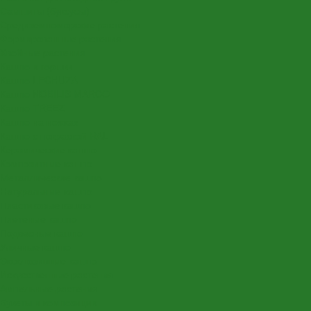
Самшиты (буксусы)
Средиземноморские растения
Формированные растения
Хвойные растения
Кашпо и горшки
Кашпо LECHUZA
Кашпо NOBILIS MARCO
Кашпо TREEZ
Кашпо на ножках
Кашпо с покраской RAL
Керамические кашпо
Композитные кашпо
Металлические кашпо
Натуральные кашпо
Пластиковые кашпо
Плетеные кашпо
Подвесные кашпо
Уличные кашпо
Эксклюзивные кашпо
Искусственные растения
Ампельные растения
Букеты и композиции