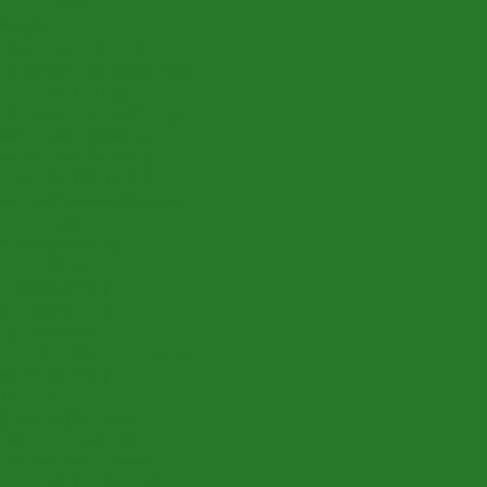
Суккуленты
Фикусы
Цветущие растения
Теневыносливые растения
Растения для офиса
Растения для ресторана
Маленькие: до 50 см
Небольшие: 50-95 см
Средние: 100-145 см
Неприхотливые растения
Аглаонемы
Ареки (дипсисы)
Аспидистры
Замиокулькасы
Крассулы, толстянки
Сансевиерии
Сциндапсусы, эпипремнумы
Филодендроны
Ховеи (кентии)
Уличные растения
Декоративные кустарники
Лиственные деревья
Растения для входных групп