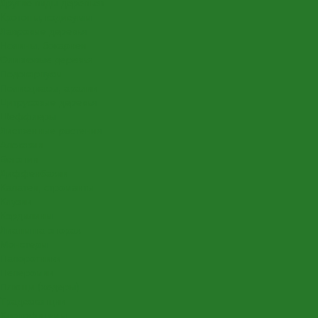
Другие виды деревьев
Кротоны, кодиеумы
Лавровые деревья
Нолины, бокарнеи
Оливковые деревья
Подокарпусы
Полисциасы, аралии
Цитрусовые деревья
Шеффлеры
Лиственные растения
Алоказии
Бегонии
Диффенбахии
Калатеи, строманты
Клузии
Кордилины
Лианы на опорах
Монстеры
Папоротники
Пеперомии
Плющи (хедеры)
Традесканции
Хлорофитумы