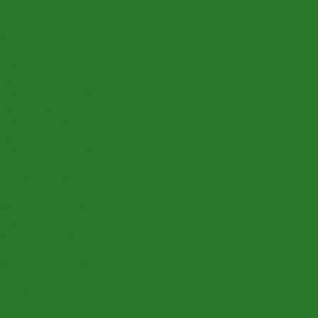
...
Каталог товаров
Комнатные растения
Ампельные растения
Драцены
Драцены Годсефа
Драцены деремские
Драцены драконовые
Драцены душистые
Драцены окаймлённые
Драцены отогнутые
Кактусы
Другие виды кактусов
Миксы и композиции
Молочаи (эуфорбии)
Опунции
Феро- и эхинокактусы
Цереусы и эхинопсисы
Комнатные деревья
Араукарии
Бамбуки
Бонсаи