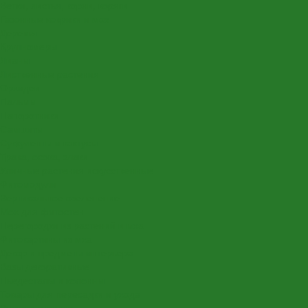
Ветки, листья, корни, коряги
Газонные коврики и мох
Деревья
Крупномеры
Лианы
Лиственные растения
Орхидеи
Пальмы
Папоротники
Самшиты
Суккуленты и кактусы
Трава, осока, злаки
Уличные растения искусственные
Фитомодули
Вертикальное озеленение
Мох для фитостен
Перегородки из растений и мха
Фитокартины из мха
Декор и предметы интерьера
Вазы декоративные
Пьедесталы и колонны
Товары для пересадки и ухода
Вставки в кашпо