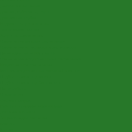
Декоративная галька
Дренаж, субстраты, грунт
Дренажные трубки
Индикаторы уровня воды
Технические горшки
Услуги по озеленению
Озеленение живыми растениями
Озеленение интерьеров и экстерьеров
Пересадка растений в кашпо
Озеленение искусственными растениями
Искусственное озеленение
Монтаж искусственных растений в кашпо
Подбор товара под запрос
Подбор товара под Ваш запрос
Наши работы
О компании
Система скидок
Работа с юридическими лицами
Доставка и оплата
Энциклопедия растений
Бренды
Контакты