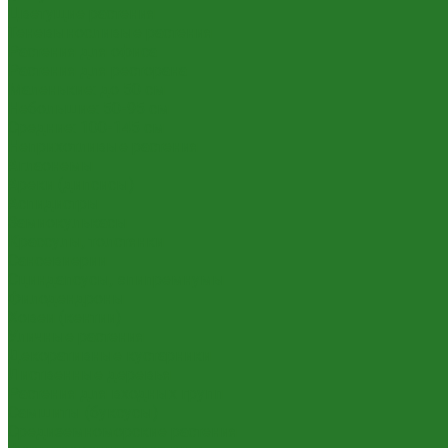
Цветущие растения
Теневыносливые растения
Растения для офиса
Растения для ресторана
Маленькие: до 50 см
Небольшие: 50-95 см
Средние: 100-145 см
Неприхотливые растения
Аглаонемы
Ареки (дипсисы)
Аспидистры
Замиокулькасы
Крассулы, толстянки
Сансевиерии
Сциндапсусы, эпипремнумы
Филодендроны
Ховеи (кентии)
Уличные растения
Декоративные кустарники
Лиственные деревья
Растения для входных групп
Самшиты (буксусы)
Средиземноморские растения