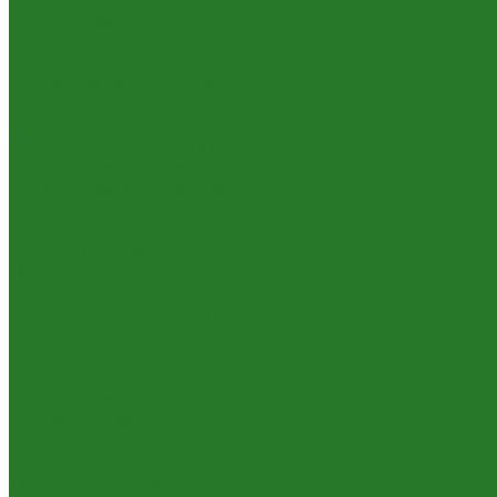
Услуги по озеленению
Озеленение живыми растениями
Озеленение интерьеров и экстерьеров
Пересадка растений в кашпо
Озеленение искусственными растениями
Искусственное озеленение
Монтаж искусственных растений в кашпо
Подбор товара под запрос
Подбор товара под Ваш запрос
Наши работы
О компании
Система скидок
Работа с юридическими лицами
Доставка и оплата
Энциклопедия растений
Бренды
Контакты
...
Каталог товаров
Комнатные растения
Ампельные растения
Драцены
Драцены Годсефа