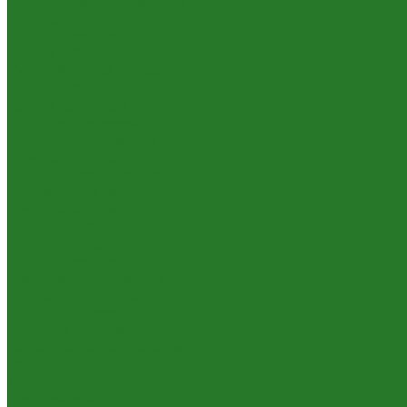
Формированные растения
Хвойные растения
Кашпо и горшки
Кашпо LECHUZA
Кашпо NOBILIS MARCO
Кашпо TREEZ
Кашпо на ножках
Кашпо с покраской RAL
Керамические кашпо
Композитные кашпо
Металлические кашпо
Натуральные кашпо
Пластиковые кашпо
Плетеные кашпо
Подвесные кашпо
Уличные кашпо
Эксклюзивные кашпо
Искусственные растения
Ампельные растения
Букеты и композиции
Ветки, листья, корни, коряги
Газонные коврики и мох
Деревья
Крупномеры