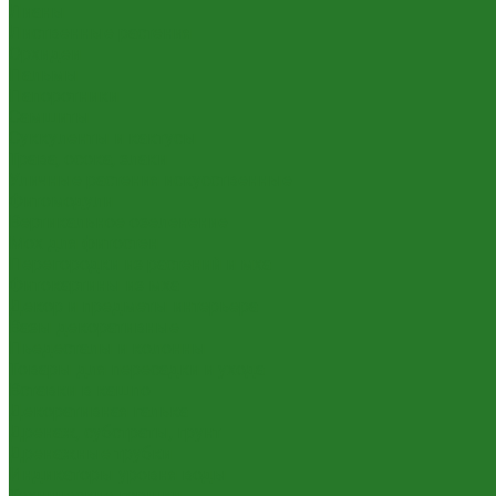
Лианы
Лиственные растения
Орхидеи
Пальмы
Папоротники
Самшиты
Суккуленты и кактусы
Трава, осока, злаки
Уличные растения искусственные
Фитомодули
Вертикальное озеленение
Мох для фитостен
Перегородки из растений и мха
Фитокартины из мха
Декор и предметы интерьера
Вазы декоративные
Пьедесталы и колонны
Товары для пересадки и ухода
Вставки в кашпо
Декоративная галька
Дренаж, субстраты, грунт
Дренажные трубки
Индикаторы уровня воды
Технические горшки