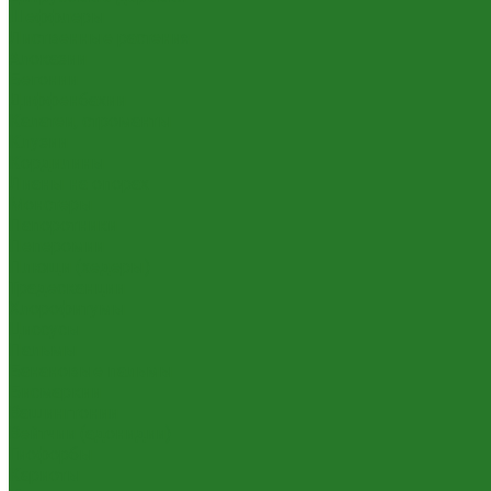
Шеффлеры
Лиственные растения
Алоказии
Бегонии
Диффенбахии
Калатеи, строманты
Клузии
Кордилины
Лианы на опорах
Монстеры
Папоротники
Пеперомии
Плющи (хедеры)
Традесканции
Хлорофитумы
Циссусы
Пальмы
Банановые пальмы
Бисмаркии
Вашингтонии
Вейтчии (адонидии)
Гиофорбы
Кариоты