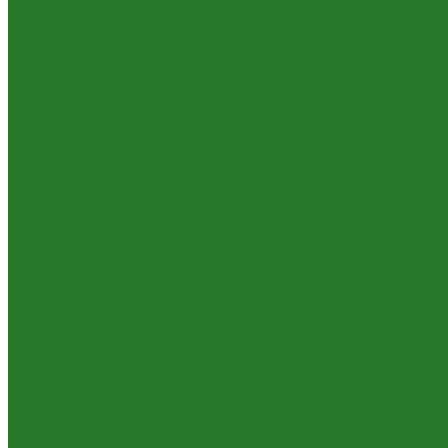
Драцены деремские
Драцены драконовые
Драцены душистые
Драцены окаймлённые
Драцены отогнутые
Кактусы
Другие виды кактусов
Миксы и композиции
Молочаи (эуфорбии)
Опунции
Феро- и эхинокактусы
Цереусы и эхинопсисы
Комнатные деревья
Араукарии
Бамбуки
Бонсаи
Другие виды деревьев
Кротоны, кодиеумы
Лавровые деревья
Нолины, бокарнеи
Оливковые деревья
Подокарпусы
Полисциасы, аралии
Цитрусовые деревья