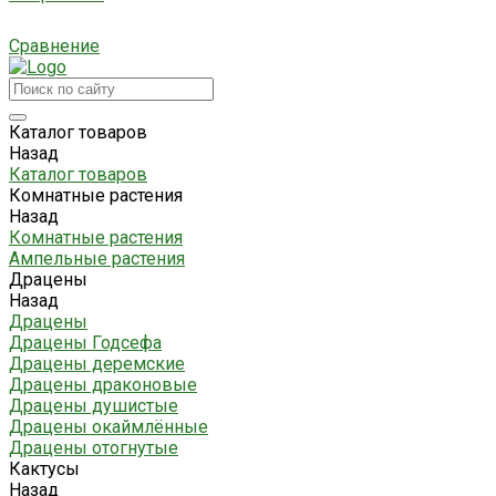
Сравнение
Каталог товаров
Назад
Каталог товаров
Комнатные растения
Назад
Комнатные растения
Ампельные растения
Драцены
Назад
Драцены
Драцены Годсефа
Драцены деремские
Драцены драконовые
Драцены душистые
Драцены окаймлённые
Драцены отогнутые
Кактусы
Назад