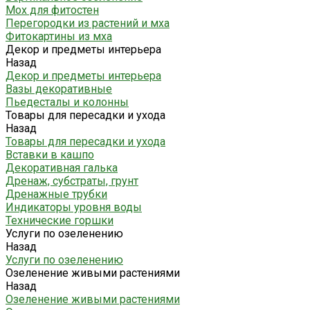
Мох для фитостен
Перегородки из растений и мха
Фитокартины из мха
Декор и предметы интерьера
Назад
Декор и предметы интерьера
Вазы декоративные
Пьедесталы и колонны
Товары для пересадки и ухода
Назад
Товары для пересадки и ухода
Вставки в кашпо
Декоративная галька
Дренаж, субстраты, грунт
Дренажные трубки
Индикаторы уровня воды
Технические горшки
Услуги по озеленению
Назад
Услуги по озеленению
Озеленение живыми растениями
Назад
Озеленение живыми растениями