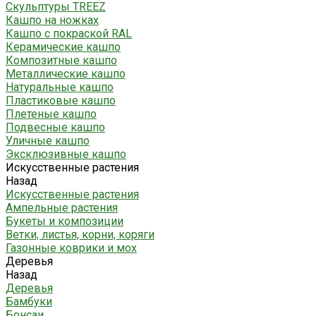
Скульптуры TREEZ
Кашпо на ножках
Кашпо с покраской RAL
Керамические кашпо
Композитные кашпо
Металлические кашпо
Натуральные кашпо
Пластиковые кашпо
Плетеные кашпо
Подвесные кашпо
Уличные кашпо
Эксклюзивные кашпо
Искусственные растения
Назад
Искусственные растения
Ампельные растения
Букеты и композиции
Ветки, листья, корни, коряги
Газонные коврики и мох
Деревья
Назад
Деревья
Бамбуки
Бонсаи