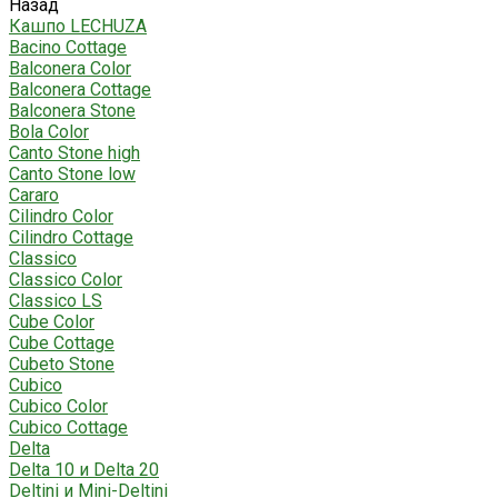
Назад
Кашпо LECHUZA
Bacino Cottage
Balconera Color
Balconera Cottage
Balconera Stone
Bola Color
Canto Stone high
Canto Stone low
Cararo
Cilindro Color
Cilindro Cottage
Classico
Classico Color
Classico LS
Cube Color
Cube Cottage
Cubeto Stone
Cubico
Cubico Color
Cubico Cottage
Delta
Delta 10 и Delta 20
Deltini и Mini-Deltini