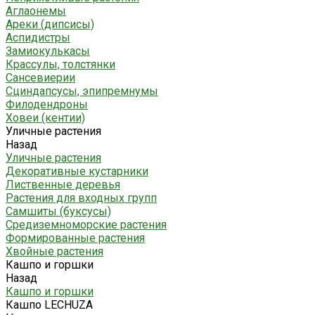
Аглаонемы
Ареки (дипсисы)
Аспидистры
Замиокулькасы
Крассулы, толстянки
Сансевиерии
Сциндапсусы, эпипремнумы
Филодендроны
Ховеи (кентии)
Уличные растения
Назад
Уличные растения
Декоративные кустарники
Лиственные деревья
Растения для входных групп
Самшиты (буксусы)
Средиземноморские растения
Формированные растения
Хвойные растения
Кашпо и горшки
Назад
Кашпо и горшки
Кашпо LECHUZA