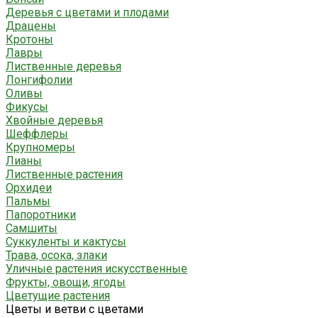
Деревья с цветами и плодами
Драцены
Кротоны
Лавры
Лиственные деревья
Лонгифолии
Оливы
Фикусы
Хвойные деревья
Шеффлеры
Крупномеры
Лианы
Лиственные растения
Орхидеи
Пальмы
Папоротники
Самшиты
Суккуленты и кактусы
Трава, осока, злаки
Уличные растения искусственные
Фрукты, овощи, ягоды
Цветущие растения
Цветы и ветви с цветами