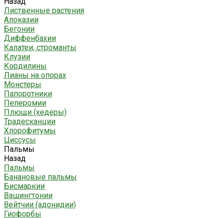
Назад
Лиственные растения
Алоказии
Бегонии
Диффенбахии
Калатеи, строманты
Клузии
Кордилины
Лианы на опорах
Монстеры
Папоротники
Пеперомии
Плющи (хедеры)
Традесканции
Хлорофитумы
Циссусы
Пальмы
Назад
Пальмы
Банановые пальмы
Бисмаркии
Вашингтонии
Вейтчии (адонидии)
Гиофорбы