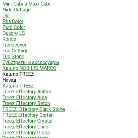
Mini-Cubi и Maxi-Cubi
Nido Cottage
Ojo
Pila Color
Puro Color
Quadro LS
Rondo
Trendcover
Trio Cottage
Trio Stone
Субстраты и аксессуары
Кашпо NOBILIS MARCO
Кашпо TREEZ
Назад
Кашпо TREEZ
Treez Effectory Anthra
Treez Effectory Aura
Treez Effectory Beton
TREEZ Effectory Black Stone
TREEZ Effectory Corten
Treez Effectory Crystal
Treez Effectory Dune
Treez Effectory Gloss