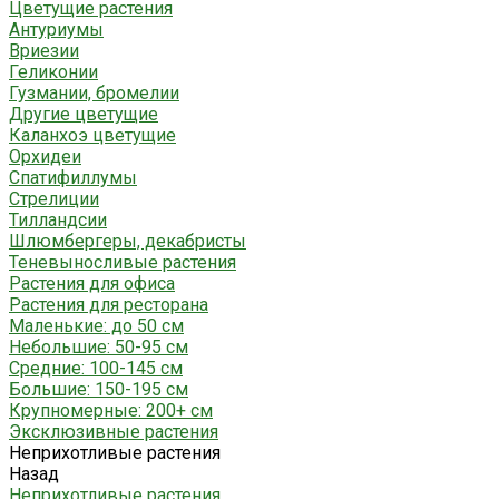
Цветущие растения
Антуриумы
Вриезии
Геликонии
Гузмании, бромелии
Другие цветущие
Каланхоэ цветущие
Орхидеи
Спатифиллумы
Стрелиции
Тилландсии
Шлюмбергеры, декабристы
Теневыносливые растения
Растения для офиса
Растения для ресторана
Маленькие: до 50 см
Небольшие: 50-95 см
Средние: 100-145 см
Большие: 150-195 см
Крупномерные: 200+ см
Эксклюзивные растения
Неприхотливые растения
Назад
Неприхотливые растения