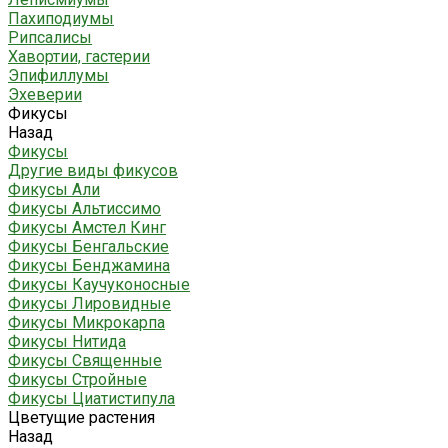
Пахиподиумы
Рипсалисы
Хавортии, гастерии
Эпифиллумы
Эхеверии
Фикусы
Назад
Фикусы
Другие виды фикусов
Фикусы Али
Фикусы Альтиссимо
Фикусы Амстел Кинг
Фикусы Бенгальские
Фикусы Бенджамина
Фикусы Каучуконосные
Фикусы Лировидные
Фикусы Микрокарпа
Фикусы Нитида
Фикусы Священные
Фикусы Стройные
Фикусы Циатистипула
Цветущие растения
Назад