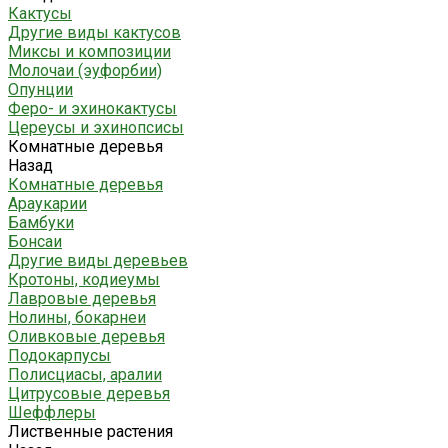
Кактусы
Другие виды кактусов
Миксы и композиции
Молочаи (эуфорбии)
Опунции
Феро- и эхинокактусы
Цереусы и эхинопсисы
Комнатные деревья
Назад
Комнатные деревья
Араукарии
Бамбуки
Бонсаи
Другие виды деревьев
Кротоны, кодиеумы
Лавровые деревья
Нолины, бокарнеи
Оливковые деревья
Подокарпусы
Полисциасы, аралии
Цитрусовые деревья
Шеффлеры
Лиственные растения