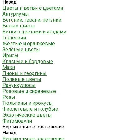
Назад
Цветы и ветви с цветами
Антуриумы
Бегонии, герани, петунии
Белые цветы
Ветки с цветами и ягодами
Гортензии
Жёлтые и оранжевые
Зелёные цветы
Ирисы
Красные и бордовые
Маки
Пионы и георгины
Полевые цветы
Ранункулюсы
Розовые и сиреневые
Розы
Тюльпаны и крокусы
Фиолетовые и голубые
Экзотические цветы
Фитомодули
Вертикальное озеленение
Назад
Вертикальное озеленение