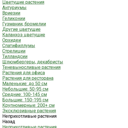
Цветущие растения
Антуриумы
Вриезии
Геликонии
Гузмании, бромелии
Другие цветущие
Каланхоэ цветущие
Орхидеи
Спатифиллумы
Стрелиции
Тилландсии
Шлюмбергеры, декабристы
Теневыносливые растения
Растения для офиса
Растения для ресторана
Маленькие: до 50 см
Небольшие: 50-95 см
Средние: 100-145 см
Большие: 150-195 см
Крупномерные: 200+ см
Эксклюзивные растения
Неприхотливые растения
Назад
Неприхотливые растения