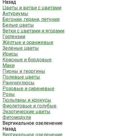
Назад
Цветы и ветви с цветами
Антуриумы
Бегонии, герани, петунии
Белые цветы
Ветки с цветами и ягодами
Гортензии
Жёлтые и оранжевые
Зелёные цветы
Ирисы
Красные и бордовые
Маки
Пионы и георгины
Полевые цветы
Ранункулюсы
Розовые и сиреневые
Розы
Тюльпаны и крокусы
Фиолетовые и голубые
Экзотические цветы
Фитомодули
Вертикальное озеленение
Назад
Вертикальное озеленение