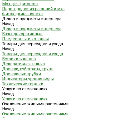
Мох для фитостен
Перегородки из растений и мха
Фитокартины из мха
Декор и предметы интерьера
Назад
Декор и предметы интерьера
Вазы декоративные
Пьедесталы и колонны
Товары для пересадки и ухода
Назад
Товары для пересадки и ухода
Вставки в кашпо
Декоративная галька
Дренаж, субстраты, грунт
Дренажные трубки
Индикаторы уровня воды
Технические горшки
Услуги по озеленению
Назад
Услуги по озеленению
Озеленение живыми растениями
Назад
Озеленение живыми растениями