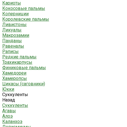
Кариоты
Кокосовые пальмы
Коперниции
Королевские пальмы
Ливистоны
Ликуалы
Макрозамии
Панданы
Равеналы
Раписы
Редкие пальмы
Трахикарпусы
Финиковые пальмы
Хамедореи
Хамеропсы
Цикасы (саговники)
Юкки
Суккуленты
Назад
Суккуленты
Агавы
Алоэ
Каланхоэ
Леписмиумы