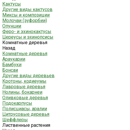
Кактусы
Другие виды кактусов
Миксы и композиции
Молочаи (эуфорбии)
Опунции
Феро- и эхинокактусы
Цереусы и эхинопсисы
Комнатные деревья
Назад
Комнатные деревья
Араукарии
Бамбуки
Бонсаи
Другие виды деревьев
Кротоны, кодиеумы
Лавровые деревья
Нолины, бокарнеи
Оливковые деревья
Подокарпусы
Полисциасы, аралии
Цитрусовые деревья
Шеффлеры
Лиственные растения