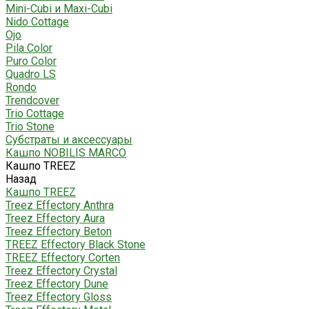
Mini-Cubi и Maxi-Cubi
Nido Cottage
Ojo
Pila Color
Puro Color
Quadro LS
Rondo
Trendcover
Trio Cottage
Trio Stone
Субстраты и аксессуары
Кашпо NOBILIS MARCO
Кашпо TREEZ
Назад
Кашпо TREEZ
Treez Effectory Anthra
Treez Effectory Aura
Treez Effectory Beton
TREEZ Effectory Black Stone
TREEZ Effectory Corten
Treez Effectory Crystal
Treez Effectory Dune
Treez Effectory Gloss