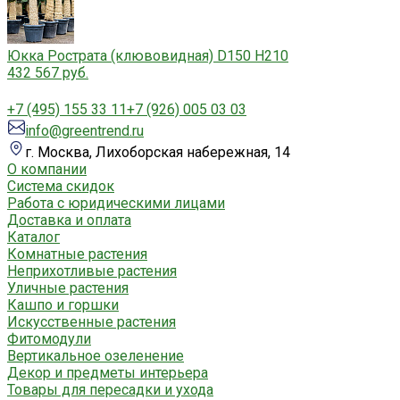
Юкка Рострата (клювовидная) D150 H210
432 567 руб.
+7 (495) 155 33 11
+7 (926) 005 03 03
info@greentrend.ru
г. Москва, Лихоборская набережная, 14
О компании
Система скидок
Работа с юридическими лицами
Доставка и оплата
Каталог
Комнатные растения
Неприхотливые растения
Уличные растения
Кашпо и горшки
Искусственные растения
Фитомодули
Вертикальное озеленение
Декор и предметы интерьера
Товары для пересадки и ухода