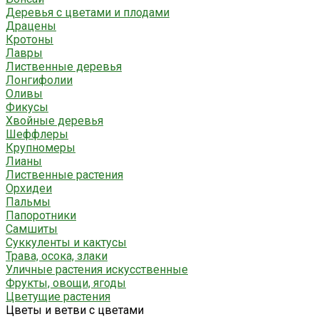
Деревья с цветами и плодами
Драцены
Кротоны
Лавры
Лиственные деревья
Лонгифолии
Оливы
Фикусы
Хвойные деревья
Шеффлеры
Крупномеры
Лианы
Лиственные растения
Орхидеи
Пальмы
Папоротники
Самшиты
Суккуленты и кактусы
Трава, осока, злаки
Уличные растения искусственные
Фрукты, овощи, ягоды
Цветущие растения
Цветы и ветви с цветами