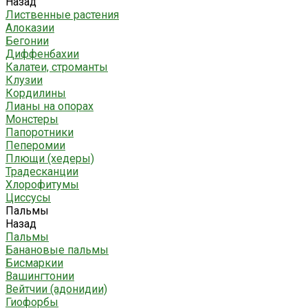
Назад
Лиственные растения
Алоказии
Бегонии
Диффенбахии
Калатеи, строманты
Клузии
Кордилины
Лианы на опорах
Монстеры
Папоротники
Пеперомии
Плющи (хедеры)
Традесканции
Хлорофитумы
Циссусы
Пальмы
Назад
Пальмы
Банановые пальмы
Бисмаркии
Вашингтонии
Вейтчии (адонидии)
Гиофорбы