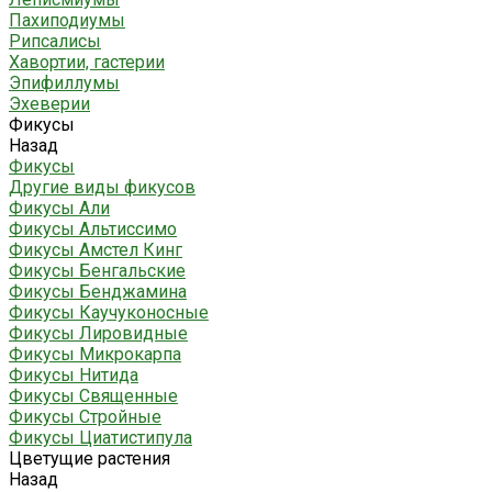
Пахиподиумы
Рипсалисы
Хавортии, гастерии
Эпифиллумы
Эхеверии
Фикусы
Назад
Фикусы
Другие виды фикусов
Фикусы Али
Фикусы Альтиссимо
Фикусы Амстел Кинг
Фикусы Бенгальские
Фикусы Бенджамина
Фикусы Каучуконосные
Фикусы Лировидные
Фикусы Микрокарпа
Фикусы Нитида
Фикусы Священные
Фикусы Стройные
Фикусы Циатистипула
Цветущие растения
Назад