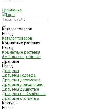
Сравнение
Каталог товаров
Назад
Каталог товаров
Комнатные растения
Назад
Комнатные растения
Ампельные растения
Драцены
Назад
Драцены
Драцены Годсефа
Драцены деремские
Драцены драконовые
Драцены душистые
Драцены окаймлённые
Драцены отогнутые
Кактусы
Назад