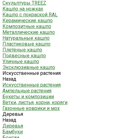
Скульптуры TREEZ
Кашпо на ножках
Кашпо с покраской RAL
Керамические кашпо
Композитные кашпо
Металлические кашпо
Натуральные кашпо
Пластиковые кашпо
Плетеные кашпо
Подвесные кашпо
Уличные кашпо
Эксклюзивные кашпо
Искусственные растения
Назад
Искусственные растения
Ампельные растения
Букеты и композиции
Ветки, листья, корни, коряги
Газонные коврики и мох
Деревья
Назад
Деревья
Бамбуки
Бонсаи