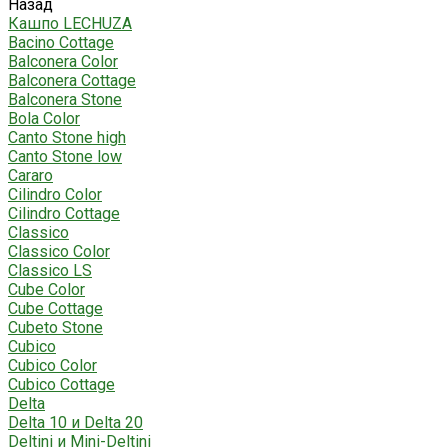
Назад
Кашпо LECHUZA
Bacino Cottage
Balconera Color
Balconera Cottage
Balconera Stone
Bola Color
Canto Stone high
Canto Stone low
Cararo
Cilindro Color
Cilindro Cottage
Classico
Classico Color
Classico LS
Cube Color
Cube Cottage
Cubeto Stone
Cubico
Cubico Color
Cubico Cottage
Delta
Delta 10 и Delta 20
Deltini и Mini-Deltini