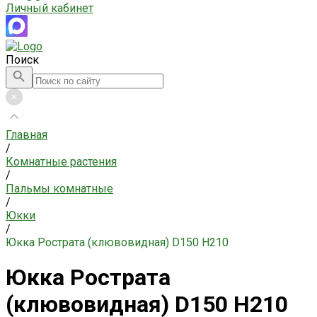
Личный кабинет
Поиск
Главная
/
Комнатные растения
/
Пальмы комнатные
/
Юкки
/
Юкка Рострата (клювовидная) D150 H210
Юкка Рострата
(клювовидная) D150 H210