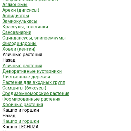
Аглаонемы
Ареки (дипсисы)
Аспидистры
Замиокулькасы
Крассулы, толстянки
Сансевиерии
Сциндапсусы, эпипремнумы
Филодендроны
Ховеи (кентии)
Уличные растения
Назад
Уличные растения
Декоративные кустарники
Лиственные деревья
Растения для входных групп
Самшиты (буксусы)
Средиземноморские растения
Формированные растения
Хвойные растения
Кашпо и горшки
Назад
Кашпо и горшки
Кашпо LECHUZA