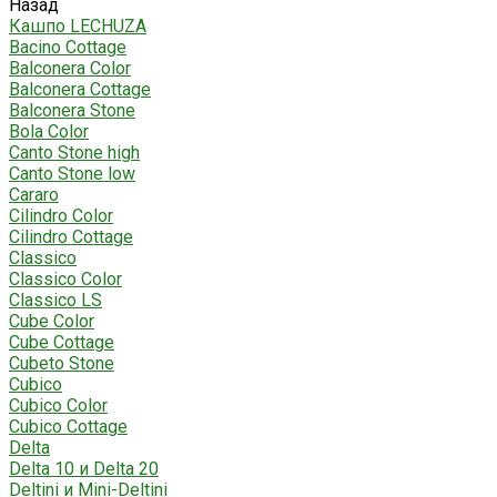
Назад
Кашпо LECHUZA
Bacino Cottage
Balconera Color
Balconera Cottage
Balconera Stone
Bola Color
Canto Stone high
Canto Stone low
Cararo
Cilindro Color
Cilindro Cottage
Classico
Classico Color
Classico LS
Cube Color
Cube Cottage
Cubeto Stone
Cubico
Cubico Color
Cubico Cottage
Delta
Delta 10 и Delta 20
Deltini и Mini-Deltini