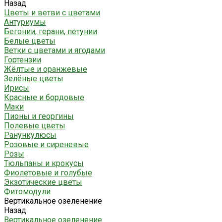
Назад
Цветы и ветви с цветами
Антуриумы
Бегонии, герани, петунии
Белые цветы
Ветки с цветами и ягодами
Гортензии
Жёлтые и оранжевые
Зелёные цветы
Ирисы
Красные и бордовые
Маки
Пионы и георгины
Полевые цветы
Ранункулюсы
Розовые и сиреневые
Розы
Тюльпаны и крокусы
Фиолетовые и голубые
Экзотические цветы
Фитомодули
Вертикальное озеленение
Назад
Вертикальное озеленение