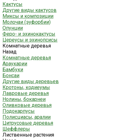
Кактусы
Другие виды кактусов
Миксы и композиции
Молочаи (эуфорбии)
Опунции
Феро- и эхинокактусы
Цереусы и эхинопсисы
Комнатные деревья
Назад
Комнатные деревья
Араукарии
Бамбуки
Бонсаи
Другие виды деревьев
Кротоны, кодиеумы
Лавровые деревья
Нолины, бокарнеи
Оливковые деревья
Подокарпусы
Полисциасы, аралии
Цитрусовые деревья
Шеффлеры
Лиственные растения