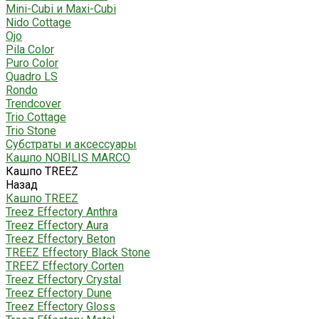
Mini-Cubi и Maxi-Cubi
Nido Cottage
Ojo
Pila Color
Puro Color
Quadro LS
Rondo
Trendcover
Trio Cottage
Trio Stone
Субстраты и аксессуары
Кашпо NOBILIS MARCO
Кашпо TREEZ
Назад
Кашпо TREEZ
Treez Effectory Anthra
Treez Effectory Aura
Treez Effectory Beton
TREEZ Effectory Black Stone
TREEZ Effectory Corten
Treez Effectory Crystal
Treez Effectory Dune
Treez Effectory Gloss