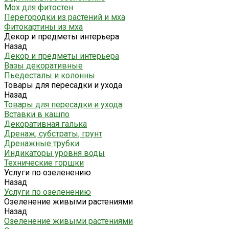
Мох для фитостен
Перегородки из растений и мха
Фитокартины из мха
Декор и предметы интерьера
Назад
Декор и предметы интерьера
Вазы декоративные
Пьедесталы и колонны
Товары для пересадки и ухода
Назад
Товары для пересадки и ухода
Вставки в кашпо
Декоративная галька
Дренаж, субстраты, грунт
Дренажные трубки
Индикаторы уровня воды
Технические горшки
Услуги по озеленению
Назад
Услуги по озеленению
Озеленение живыми растениями
Назад
Озеленение живыми растениями