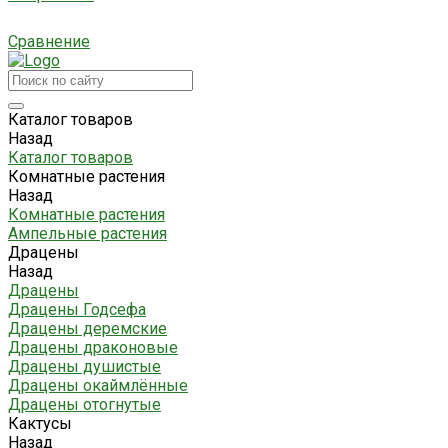
Сравнение
Каталог товаров
Назад
Каталог товаров
Комнатные растения
Назад
Комнатные растения
Ампельные растения
Драцены
Назад
Драцены
Драцены Годсефа
Драцены деремские
Драцены драконовые
Драцены душистые
Драцены окаймлённые
Драцены отогнутые
Кактусы
Назад