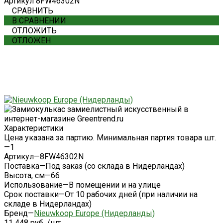
Артикул
8FW46302N
СРАВНИТЬ
В СРАВНЕНИИ
ОТЛОЖИТЬ
ОТЛОЖЕН
Характеристики
Цена указана за партию. Минимальная партия товара шт.
—
1
Артикул
—
8FW46302N
Поставка
—
Под заказ (со склада в Нидерландах)
Высота, см
—
66
Использование
—
В помещении и на улице
Срок поставки
—
От 10 рабочих дней (при наличии на
складе в Нидерландах)
Бренд
—
Nieuwkoop Europe (Нидерланды)
11 448 руб.
/
шт