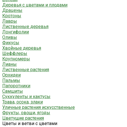
Деревья с цветами и плодами
Драцены
Кротоны
Лавры
Лиственные деревья
Лонгифолии
Оливы
Фикусы
Хвойные деревья
Шеффлеры
Крупномеры
Лианы
Лиственные растения
Орхидеи
Пальмы
Папоротники
Самшиты
Суккуленты и кактусы
Трава, осока, злаки
Уличные растения искусственные
Фрукты, овощи, ягоды
Цветущие растения
Цветы и ветви с цветами