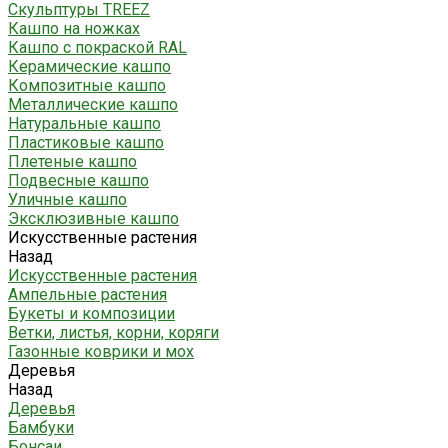
Скульптуры TREEZ
Кашпо на ножках
Кашпо с покраской RAL
Керамические кашпо
Композитные кашпо
Металлические кашпо
Натуральные кашпо
Пластиковые кашпо
Плетеные кашпо
Подвесные кашпо
Уличные кашпо
Эксклюзивные кашпо
Искусственные растения
Назад
Искусственные растения
Ампельные растения
Букеты и композиции
Ветки, листья, корни, коряги
Газонные коврики и мох
Деревья
Назад
Деревья
Бамбуки
Бонсаи