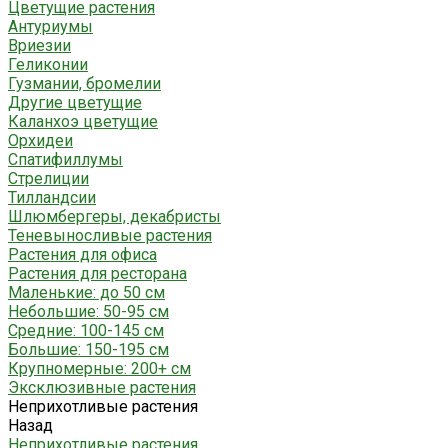
Цветущие растения
Антуриумы
Вриезии
Геликонии
Гузмании, бромелии
Другие цветущие
Каланхоэ цветущие
Орхидеи
Спатифиллумы
Стрелиции
Тилландсии
Шлюмбергеры, декабристы
Теневыносливые растения
Растения для офиса
Растения для ресторана
Маленькие: до 50 см
Небольшие: 50-95 см
Средние: 100-145 см
Большие: 150-195 см
Крупномерные: 200+ см
Эксклюзивные растения
Неприхотливые растения
Назад
Неприхотливые растения