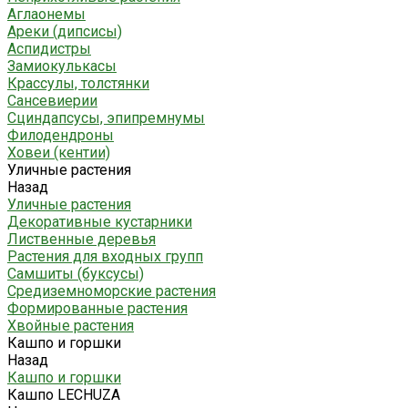
Аглаонемы
Ареки (дипсисы)
Аспидистры
Замиокулькасы
Крассулы, толстянки
Сансевиерии
Сциндапсусы, эпипремнумы
Филодендроны
Ховеи (кентии)
Уличные растения
Назад
Уличные растения
Декоративные кустарники
Лиственные деревья
Растения для входных групп
Самшиты (буксусы)
Средиземноморские растения
Формированные растения
Хвойные растения
Кашпо и горшки
Назад
Кашпо и горшки
Кашпо LECHUZA