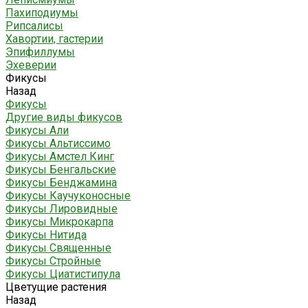
Пахиподиумы
Рипсалисы
Хавортии, гастерии
Эпифиллумы
Эхеверии
Фикусы
Назад
Фикусы
Другие виды фикусов
Фикусы Али
Фикусы Альтиссимо
Фикусы Амстел Кинг
Фикусы Бенгальские
Фикусы Бенджамина
Фикусы Каучуконосные
Фикусы Лировидные
Фикусы Микрокарпа
Фикусы Нитида
Фикусы Священные
Фикусы Стройные
Фикусы Циатистипула
Цветущие растения
Назад