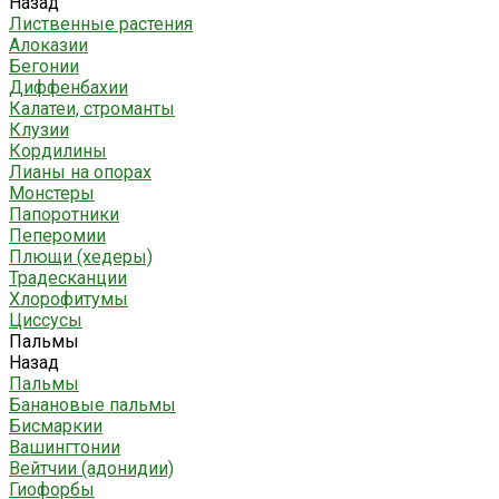
Назад
Лиственные растения
Алоказии
Бегонии
Диффенбахии
Калатеи, строманты
Клузии
Кордилины
Лианы на опорах
Монстеры
Папоротники
Пеперомии
Плющи (хедеры)
Традесканции
Хлорофитумы
Циссусы
Пальмы
Назад
Пальмы
Банановые пальмы
Бисмаркии
Вашингтонии
Вейтчии (адонидии)
Гиофорбы