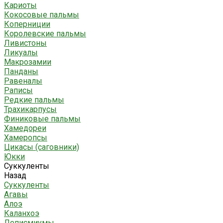
Кариоты
Кокосовые пальмы
Коперниции
Королевские пальмы
Ливистоны
Ликуалы
Макрозамии
Панданы
Равеналы
Раписы
Редкие пальмы
Трахикарпусы
Финиковые пальмы
Хамедореи
Хамеропсы
Цикасы (саговники)
Юкки
Суккуленты
Назад
Суккуленты
Агавы
Алоэ
Каланхоэ
Леписмиумы