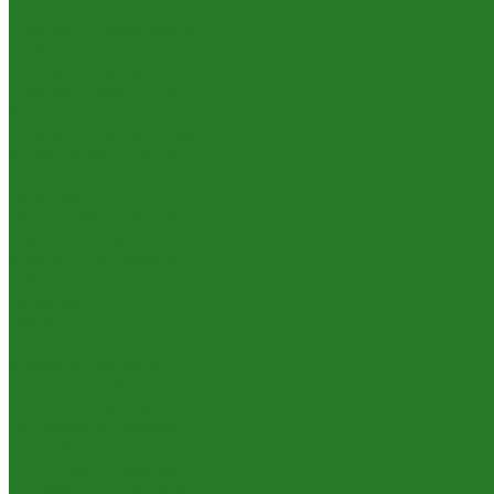
Драцены деремские
Драцены драконовые
Драцены душистые
Драцены окаймлённые
Драцены отогнутые
Кактусы
Другие виды кактусов
Миксы и композиции
Молочаи (эуфорбии)
Опунции
Феро- и эхинокактусы
Цереусы и эхинопсисы
Комнатные деревья
Араукарии
Бамбуки
Бонсаи
Другие виды деревьев
Кротоны, кодиеумы
Лавровые деревья
Нолины, бокарнеи
Оливковые деревья
Подокарпусы
Полисциасы, аралии
Цитрусовые деревья