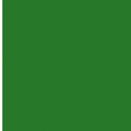
Лианы
Лиственные растения
Орхидеи
Пальмы
Папоротники
Самшиты
Суккуленты и кактусы
Трава, осока, злаки
Уличные растения искусственные
Фитомодули
Вертикальное озеленение
Мох для фитостен
Перегородки из растений и мха
Фитокартины из мха
Декор и предметы интерьера
Вазы декоративные
Пьедесталы и колонны
Товары для пересадки и ухода
Вставки в кашпо
Декоративная галька
Дренаж, субстраты, грунт
Дренажные трубки
Индикаторы уровня воды
Технические горшки