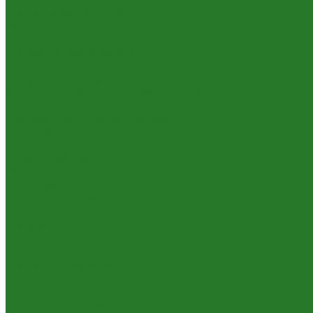
Услуги по озеленению
Озеленение живыми растениями
Озеленение интерьеров и экстерьеров
Пересадка растений в кашпо
Озеленение искусственными растениями
Искусственное озеленение
Монтаж искусственных растений в кашпо
Подбор товара под запрос
Подбор товара под Ваш запрос
Наши работы
О компании
Система скидок
Работа с юридическими лицами
Доставка и оплата
Энциклопедия растений
Бренды
Контакты
...
Каталог товаров
Комнатные растения
Ампельные растения
Драцены
Драцены Годсефа