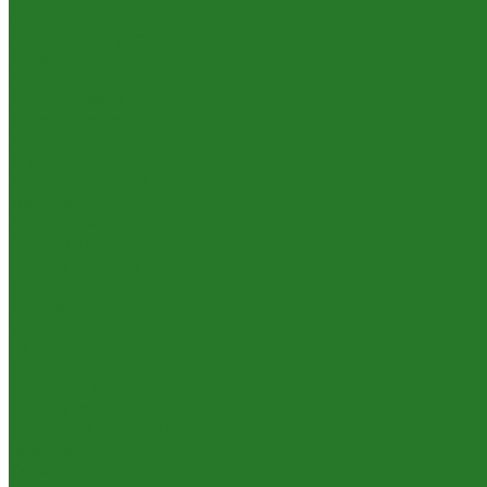
Шеффлеры
Лиственные растения
Алоказии
Бегонии
Диффенбахии
Калатеи, строманты
Клузии
Кордилины
Лианы на опорах
Монстеры
Папоротники
Пеперомии
Плющи (хедеры)
Традесканции
Хлорофитумы
Циссусы
Пальмы
Банановые пальмы
Бисмаркии
Вашингтонии
Вейтчии (адонидии)
Гиофорбы
Кариоты