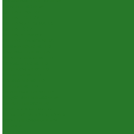
Формированные растения
Хвойные растения
Кашпо и горшки
Кашпо LECHUZA
Кашпо NOBILIS MARCO
Кашпо TREEZ
Кашпо на ножках
Кашпо с покраской RAL
Керамические кашпо
Композитные кашпо
Металлические кашпо
Натуральные кашпо
Пластиковые кашпо
Плетеные кашпо
Подвесные кашпо
Уличные кашпо
Эксклюзивные кашпо
Искусственные растения
Ампельные растения
Букеты и композиции
Ветки, листья, корни, коряги
Газонные коврики и мох
Деревья
Крупномеры