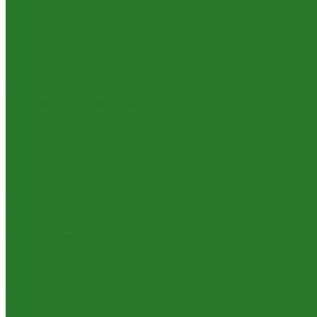
Цветущие растения
Теневыносливые растения
Растения для офиса
Растения для ресторана
Маленькие: до 50 см
Небольшие: 50-95 см
Средние: 100-145 см
Неприхотливые растения
Аглаонемы
Ареки (дипсисы)
Аспидистры
Замиокулькасы
Крассулы, толстянки
Сансевиерии
Сциндапсусы, эпипремнумы
Филодендроны
Ховеи (кентии)
Уличные растения
Декоративные кустарники
Лиственные деревья
Растения для входных групп
Самшиты (буксусы)
Средиземноморские растения