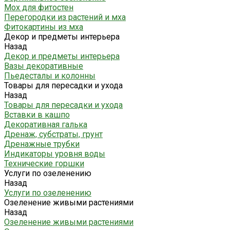
Мох для фитостен
Перегородки из растений и мха
Фитокартины из мха
Декор и предметы интерьера
Назад
Декор и предметы интерьера
Вазы декоративные
Пьедесталы и колонны
Товары для пересадки и ухода
Назад
Товары для пересадки и ухода
Вставки в кашпо
Декоративная галька
Дренаж, субстраты, грунт
Дренажные трубки
Индикаторы уровня воды
Технические горшки
Услуги по озеленению
Назад
Услуги по озеленению
Озеленение живыми растениями
Назад
Озеленение живыми растениями