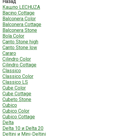
Назад
Кашпо LECHUZA
Bacino Cottage
Balconera Color
Balconera Cottage
Balconera Stone
Bola Color
Canto Stone high
Canto Stone low
Cararo
Cilindro Color
Cilindro Cottage
Classico
Classico Color
Classico LS
Cube Color
Cube Cottage
Cubeto Stone
Cubico
Cubico Color
Cubico Cottage
Delta
Delta 10 и Delta 20
Deltini и Mini-Deltini