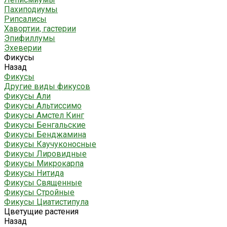
Пахиподиумы
Рипсалисы
Хавортии, гастерии
Эпифиллумы
Эхеверии
Фикусы
Назад
Фикусы
Другие виды фикусов
Фикусы Али
Фикусы Альтиссимо
Фикусы Амстел Кинг
Фикусы Бенгальские
Фикусы Бенджамина
Фикусы Каучуконосные
Фикусы Лировидные
Фикусы Микрокарпа
Фикусы Нитида
Фикусы Священные
Фикусы Стройные
Фикусы Циатистипула
Цветущие растения
Назад