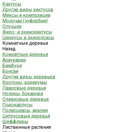
Кактусы
Другие виды кактусов
Миксы и композиции
Молочаи (эуфорбии)
Опунции
Феро- и эхинокактусы
Цереусы и эхинопсисы
Комнатные деревья
Назад
Комнатные деревья
Араукарии
Бамбуки
Бонсаи
Другие виды деревьев
Кротоны, кодиеумы
Лавровые деревья
Нолины, бокарнеи
Оливковые деревья
Подокарпусы
Полисциасы, аралии
Цитрусовые деревья
Шеффлеры
Лиственные растения