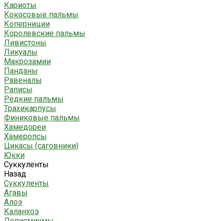
Кариоты
Кокосовые пальмы
Коперниции
Королевские пальмы
Ливистоны
Ликуалы
Макрозамии
Панданы
Равеналы
Раписы
Редкие пальмы
Трахикарпусы
Финиковые пальмы
Хамедореи
Хамеропсы
Цикасы (саговники)
Юкки
Суккуленты
Назад
Суккуленты
Агавы
Алоэ
Каланхоэ
Леписмиумы