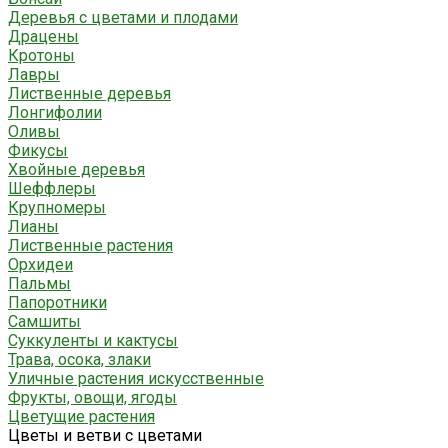
Деревья с цветами и плодами
Драцены
Кротоны
Лавры
Лиственные деревья
Лонгифолии
Оливы
Фикусы
Хвойные деревья
Шеффлеры
Крупномеры
Лианы
Лиственные растения
Орхидеи
Пальмы
Папоротники
Самшиты
Суккуленты и кактусы
Трава, осока, злаки
Уличные растения искусственные
Фрукты, овощи, ягоды
Цветущие растения
Цветы и ветви с цветами