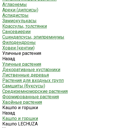
Аглаонемы
Ареки (дипсисы)
Аспидистры
Замиокулькасы
Крассулы, толстянки
Сансевиерии
Сциндапсусы, эпипремнумы
Филодендроны
Ховеи (кентии)
Уличные растения
Назад
Уличные растения
Декоративные кустарники
Лиственные деревья
Растения для входных групп
Самшиты (буксусы)
Средиземноморские растения
Формированные растения
Хвойные растения
Кашпо и горшки
Назад
Кашпо и горшки
Кашпо LECHUZA