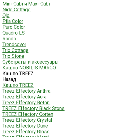
Mini-Cubi и Maxi-Cubi
Nido Cottage
Ojo
Pila Color
Puro Color
Quadro LS
Rondo
Trendcover
Trio Cottage
Trio Stone
Субстраты и аксессуары
Кашпо NOBILIS MARCO
Кашпо TREEZ
Назад
Кашпо TREEZ
Treez Effectory Anthra
Treez Effectory Aura
Treez Effectory Beton
TREEZ Effectory Black Stone
TREEZ Effectory Corten
Treez Effectory Crystal
Treez Effectory Dune
Treez Effectory Gloss