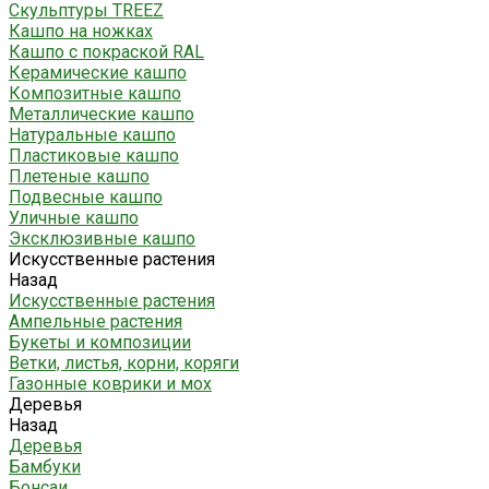
Скульптуры TREEZ
Кашпо на ножках
Кашпо с покраской RAL
Керамические кашпо
Композитные кашпо
Металлические кашпо
Натуральные кашпо
Пластиковые кашпо
Плетеные кашпо
Подвесные кашпо
Уличные кашпо
Эксклюзивные кашпо
Искусственные растения
Назад
Искусственные растения
Ампельные растения
Букеты и композиции
Ветки, листья, корни, коряги
Газонные коврики и мох
Деревья
Назад
Деревья
Бамбуки
Бонсаи