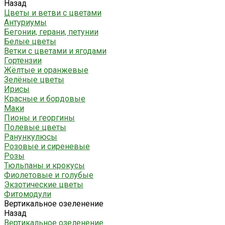
Назад
Цветы и ветви с цветами
Антуриумы
Бегонии, герани, петунии
Белые цветы
Ветки с цветами и ягодами
Гортензии
Жёлтые и оранжевые
Зелёные цветы
Ирисы
Красные и бордовые
Маки
Пионы и георгины
Полевые цветы
Ранункулюсы
Розовые и сиреневые
Розы
Тюльпаны и крокусы
Фиолетовые и голубые
Экзотические цветы
Фитомодули
Вертикальное озеленение
Назад
Вертикальное озеленение