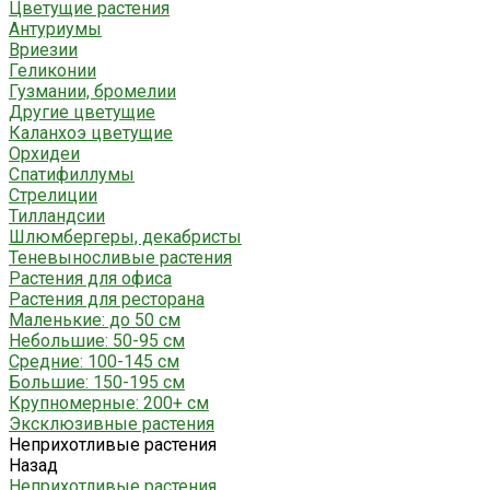
Цветущие растения
Антуриумы
Вриезии
Геликонии
Гузмании, бромелии
Другие цветущие
Каланхоэ цветущие
Орхидеи
Спатифиллумы
Стрелиции
Тилландсии
Шлюмбергеры, декабристы
Теневыносливые растения
Растения для офиса
Растения для ресторана
Маленькие: до 50 см
Небольшие: 50-95 см
Средние: 100-145 см
Большие: 150-195 см
Крупномерные: 200+ см
Эксклюзивные растения
Неприхотливые растения
Назад
Неприхотливые растения