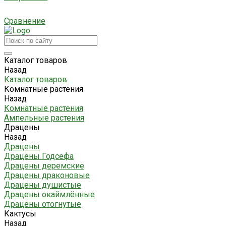
Сравнение
Каталог товаров
Назад
Каталог товаров
Комнатные растения
Назад
Комнатные растения
Ампельные растения
Драцены
Назад
Драцены
Драцены Годсефа
Драцены деремские
Драцены драконовые
Драцены душистые
Драцены окаймлённые
Драцены отогнутые
Кактусы
Назад