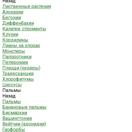
Назад
Лиственные растения
Алоказии
Бегонии
Диффенбахии
Калатеи, строманты
Клузии
Кордилины
Лианы на опорах
Монстеры
Папоротники
Пеперомии
Плющи (хедеры)
Традесканции
Хлорофитумы
Циссусы
Пальмы
Назад
Пальмы
Банановые пальмы
Бисмаркии
Вашингтонии
Вейтчии (адонидии)
Гиофорбы