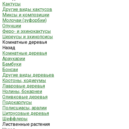
Кактусы
Другие виды кактусов
Миксы и композиции
Молочаи (эуфорбии)
Опунции
Феро- и эхинокактусы
Цереусы и эхинопсисы
Комнатные деревья
Назад
Комнатные деревья
Араукарии
Бамбуки
Бонсаи
Другие виды деревьев
Кротоны, кодиеумы
Лавровые деревья
Нолины, бокарнеи
Оливковые деревья
Подокарпусы
Полисциасы, аралии
Цитрусовые деревья
Шеффлеры
Лиственные растения