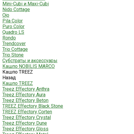
Mini-Cubi и Maxi-Cubi
Nido Cottage
Ojo
Pila Color
Puro Color
Quadro LS
Rondo
Trendcover
Trio Cottage
Trio Stone
Субстраты и аксессуары
Кашпо NOBILIS MARCO
Кашпо TREEZ
Назад
Кашпо TREEZ
Treez Effectory Anthra
Treez Effectory Aura
Treez Effectory Beton
TREEZ Effectory Black Stone
TREEZ Effectory Corten
Treez Effectory Crystal
Treez Effectory Dune
Treez Effectory Gloss