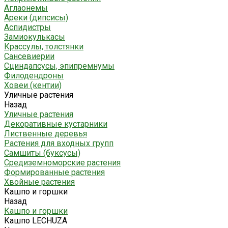
Аглаонемы
Ареки (дипсисы)
Аспидистры
Замиокулькасы
Крассулы, толстянки
Сансевиерии
Сциндапсусы, эпипремнумы
Филодендроны
Ховеи (кентии)
Уличные растения
Назад
Уличные растения
Декоративные кустарники
Лиственные деревья
Растения для входных групп
Самшиты (буксусы)
Средиземноморские растения
Формированные растения
Хвойные растения
Кашпо и горшки
Назад
Кашпо и горшки
Кашпо LECHUZA