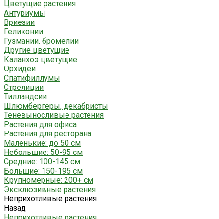
Цветущие растения
Антуриумы
Вриезии
Геликонии
Гузмании, бромелии
Другие цветущие
Каланхоэ цветущие
Орхидеи
Спатифиллумы
Стрелиции
Тилландсии
Шлюмбергеры, декабристы
Теневыносливые растения
Растения для офиса
Растения для ресторана
Маленькие: до 50 см
Небольшие: 50-95 см
Средние: 100-145 см
Большие: 150-195 см
Крупномерные: 200+ см
Эксклюзивные растения
Неприхотливые растения
Назад
Неприхотливые растения