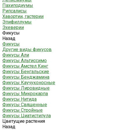
Пахиподиумы
Рипсалисы
Хавортии, гастерии
Эпифиллумы
Эхеверии
Фикусы
Назад
Фикусы
Другие виды фикусов
Фикусы Али
Фикусы Альтиссимо
Фикусы Амстел Кинг
Фикусы Бенгальские
Фикусы Бенджамина
Фикусы Каучуконосные
Фикусы Лировидные
Фикусы Микрокарпа
Фикусы Нитида
Фикусы Священные
Фикусы Стройные
Фикусы Циатистипула
Цветущие растения
Назад