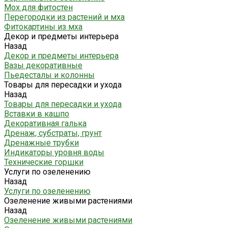
Мох для фитостен
Перегородки из растений и мха
Фитокартины из мха
Декор и предметы интерьера
Назад
Декор и предметы интерьера
Вазы декоративные
Пьедесталы и колонны
Товары для пересадки и ухода
Назад
Товары для пересадки и ухода
Вставки в кашпо
Декоративная галька
Дренаж, субстраты, грунт
Дренажные трубки
Индикаторы уровня воды
Технические горшки
Услуги по озеленению
Назад
Услуги по озеленению
Озеленение живыми растениями
Назад
Озеленение живыми растениями