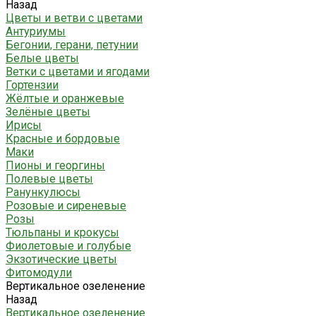
Назад
Цветы и ветви с цветами
Антуриумы
Бегонии, герани, петунии
Белые цветы
Ветки с цветами и ягодами
Гортензии
Жёлтые и оранжевые
Зелёные цветы
Ирисы
Красные и бордовые
Маки
Пионы и георгины
Полевые цветы
Ранункулюсы
Розовые и сиреневые
Розы
Тюльпаны и крокусы
Фиолетовые и голубые
Экзотические цветы
Фитомодули
Вертикальное озеленение
Назад
Вертикальное озеленение