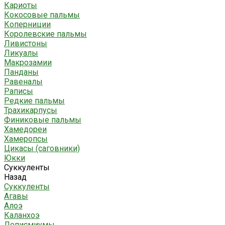
Кариоты
Кокосовые пальмы
Коперниции
Королевские пальмы
Ливистоны
Ликуалы
Макрозамии
Панданы
Равеналы
Раписы
Редкие пальмы
Трахикарпусы
Финиковые пальмы
Хамедореи
Хамеропсы
Цикасы (саговники)
Юкки
Суккуленты
Назад
Суккуленты
Агавы
Алоэ
Каланхоэ
Леписмиумы