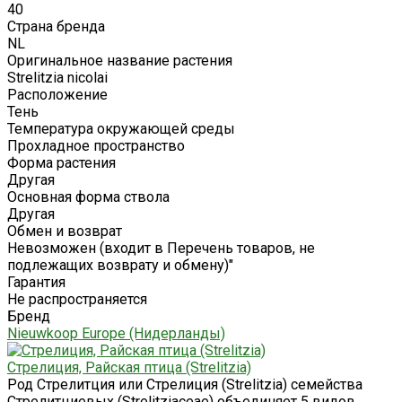
40
Страна бренда
NL
Оригинальное название растения
Strelitzia nicolai
Расположение
Тень
Температура окружающей среды
Прохладное пространство
Форма растения
Другая
Основная форма ствола
Другая
Обмен и возврат
Невозможен (входит в Перечень товаров, не
подлежащих возврату и обмену)"
Гарантия
Не распространяется
Бренд
Nieuwkoop Europe (Нидерланды)
Стрелиция, Райская птица (Strelitzia)
Род Стрелитция или Стрелиция (Strelitzia) семейства
Стрелитциевых (Strelitziaceae) объединяет 5 видов