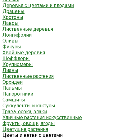
Деревья с цветами и плодами
Драцены
Кротоны
Лавры
Лиственные деревья
Лонгифолии
Оливы
Фикусы
Хвойные деревья
Шеффлеры
Крупномеры
Лианы
Лиственные растения
Орхидеи
Пальмы
Папоротники
Самшиты
Суккуленты и кактусы
Трава, осока, злаки
Уличные растения искусственные
Фрукты, овощи, ягоды
Цветущие растения
Цветы и ветви с цветами