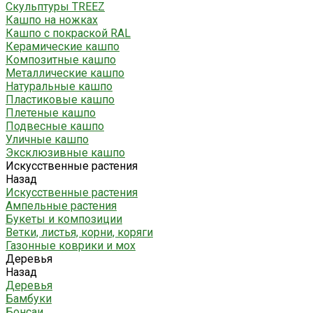
Скульптуры TREEZ
Кашпо на ножках
Кашпо с покраской RAL
Керамические кашпо
Композитные кашпо
Металлические кашпо
Натуральные кашпо
Пластиковые кашпо
Плетеные кашпо
Подвесные кашпо
Уличные кашпо
Эксклюзивные кашпо
Искусственные растения
Назад
Искусственные растения
Ампельные растения
Букеты и композиции
Ветки, листья, корни, коряги
Газонные коврики и мох
Деревья
Назад
Деревья
Бамбуки
Бонсаи