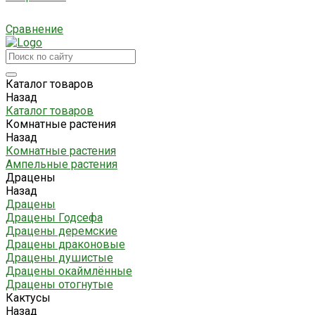
Сравнение
Каталог товаров
Назад
Каталог товаров
Комнатные растения
Назад
Комнатные растения
Ампельные растения
Драцены
Назад
Драцены
Драцены Годсефа
Драцены деремские
Драцены драконовые
Драцены душистые
Драцены окаймлённые
Драцены отогнутые
Кактусы
Назад