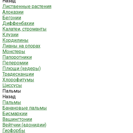
Назад
Лиственные растения
Алоказии
Бегонии
Диффенбахии
Калатеи, строманты
Клузии
Кордилины
Лианы на опорах
Монстеры
Папоротники
Пеперомии
Плющи (хедеры)
Традесканции
Хлорофитумы
Циссусы
Пальмы
Назад
Пальмы
Банановые пальмы
Бисмаркии
Вашингтонии
Вейтчии (адонидии)
Гиофорбы