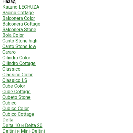
Назад
Кашпо LECHUZA
Bacino Cottage
Balconera Color
Balconera Cottage
Balconera Stone
Bola Color
Canto Stone high
Canto Stone low
Cararo
Cilindro Color
Cilindro Cottage
Classico
Classico Color
Classico LS
Cube Color
Cube Cottage
Cubeto Stone
Cubico
Cubico Color
Cubico Cottage
Delta
Delta 10 и Delta 20
Deltini и Mini-Deltini